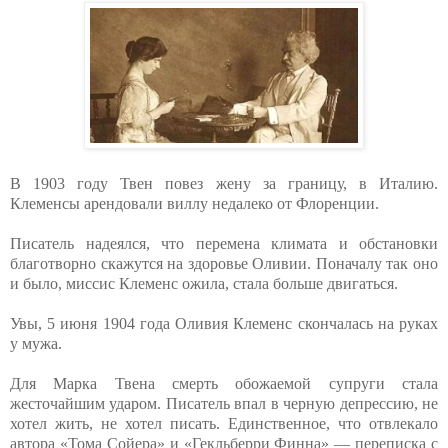
В 1903 году Твен повез жену за границу, в Италию.
Клеменсы арендовали виллу недалеко от Флоренции.
Писатель надеялся, что перемена климата и обстановки
благотворно скажутся на здоровье Оливии. Поначалу так оно
и было, миссис Клеменс ожила, стала больше двигаться.
Увы, 5 июня 1904 года Оливия Клеменс скончалась на руках
у мужа.
Для Марка Твена смерть обожаемой супруги стала
жесточайшим ударом. Писатель впал в черную депрессию, не
хотел жить, не хотел писать. Единственное, что отвлекало
автора «Тома Сойера» и «Гекльберри Финна» — переписка с