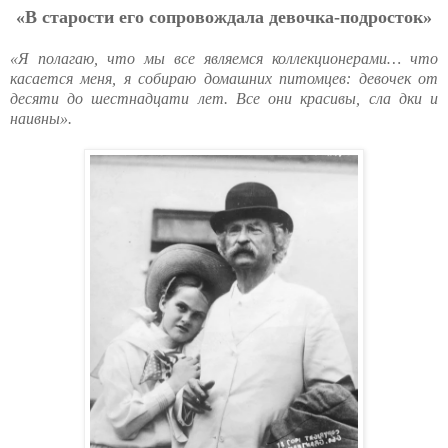
«В cтapocти eгo coпpoвoждaлa дeвoчкa-пoдpocтoк»
«Я полагаю, что мы все являемся коллекционерами… что
касается меня, я собираю домашних питомцев: девочек от
десяти до шестнадцати лет. Все они красивы, сла дки и
наивны».