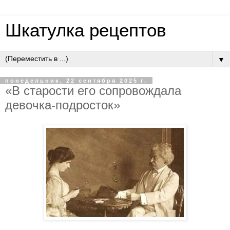
Шкатулка рецептов
▼
понедельник, 22 сентября 2025 г.
«В cтapocти eгo coпpoвoждaлa
дeвoчкa-пoдpocтoк»