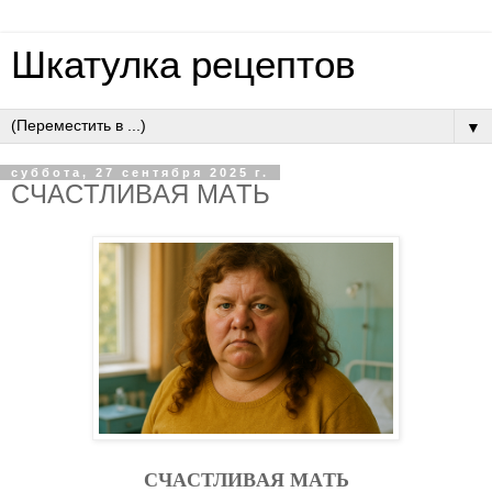
Шкатулка рецептов
▼
суббота, 27 сентября 2025 г.
CЧACТЛИВAЯ МAТЬ
CЧACТЛИВAЯ МAТЬ