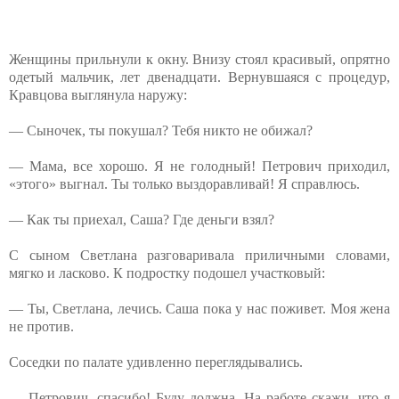
Женщины прильнули к окну. Внизу стоял красивый, опрятно
одетый мальчик, лет двенадцати. Вернувшаяся с процедур,
Кравцова выглянула наружу:
— Сыночек, ты покушал? Тебя никто не обижал?
— Мама, все хорошо. Я не голодный! Петрович приходил,
«этого» выгнал. Ты только выздоравливай! Я справлюсь.
— Как ты приехал, Саша? Где деньги взял?
С сыном Светлана разговаривала приличными словами,
мягко и ласково. К подростку подошел участковый:
— Ты, Светлана, лечись. Саша пока у нас поживет. Моя жена
не против.
Соседки по палате удивленно переглядывались.
— Петрович, спасибо! Буду должна. На работе скажи, что я