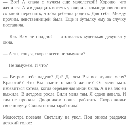
— Вот! А спала с мужем еще малолеткой! Хорошо, что
женился. А я в двадцать восемь уговорила командировочного
со мной переспать, чтобы ребенка родить. Для себя. Между
прочим, девственницей была. Еще и бутылку ему за случку
поставила.
— Как Вам не стыдно! — отозвалась худенькая девушка у
окна.
— А ты, тощая, скорее всего не замужем?
— Не замужем. И что?
— Ветром тебе надуло? Да? Да чем Вы все лучше меня?
Красотой? Что Вы знаете о моей жизни? От меня мать
избавиться хотела, когда беременная мной была. А я на зло ей
выжила. В детдоме росла. Били меня там. Я сдачи давала. И
там не пропала. Дворником пошла работать. Скоро жилье
свое получу. Своим потом заработала!
Медсестра позвала Светлану на укол. Под окном раздался
детский голос: