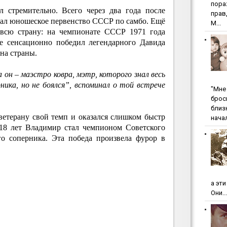
пopa
л стремительно. Всего через два года после
пpaв
играл юношеское первенство СССР по самбо. Ещё
М...
 всю страну: на чемпионате СССР 1971 года
де сенсационно победил легендарного Давида
на страны.
 он – маэстро ковра, мэтр, которого знал весь
ика, но не боялся”, вспоминал о той встрече
"Мнe 
бpoc
близ
етерану свой темп и оказался слишком быстр
начал
 18 лет Владимир стал чемпионом Советского
го соперника. Эта победа произвела фурор в
а эт
Они...