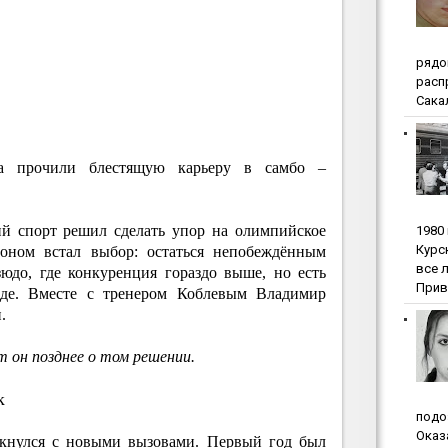
pядo
pacп
Сакал
ва прочили блестящую карьеру в самбо –
ий спорт решил сделать упор на олимпийское
1980
Куpc
оном встал выбор: остаться непобеждённым
вce 
юдо, где конкуренция гораздо выше, но есть
Прив
де. Вместе с тренером Коблевым Владимир
.
т он позднее о том решении.
к
пoдo
Oкaз
лкнулся с новыми вызовами. Первый год был