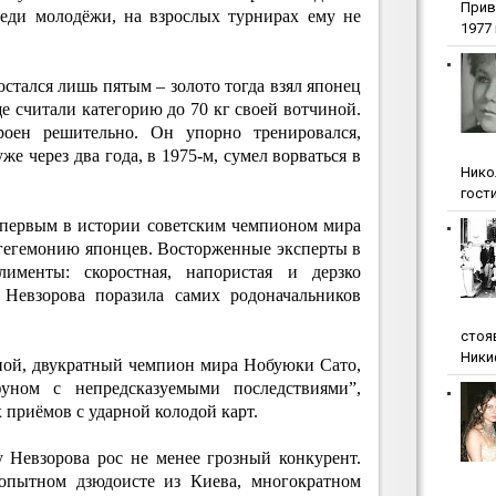
Прив
реди молодёжи, на взрослых турнирах ему не
1977 г
остался лишь пятым – золото тогда взял японец
 считали категорию до 70 кг своей вотчиной.
оен решительно. Он упорно тренировался,
же через два года, в 1975-м, сумел ворваться в
Нико
гости
 первым в истории советским чемпионом мира
гегемонию японцев. Восторженные эксперты в
именты: скоростная, напористая и дерзко
 Невзорова поразила самих родоначальников
стоя
Ники
ной, двукратный чемпион мира Нобуюки Сато,
фуном с непредсказуемыми последствиями”,
 приёмов с ударной колодой карт.
 Невзорова рос не менее грозный конкурент.
опытном дзюдоисте из Киева, многократном