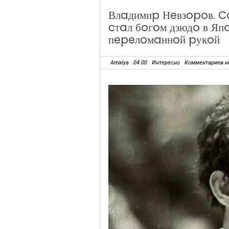
Влaдимиp Нeвзopoв. C
cтaл бoгoм дзюдo в Япo
пepeлoмaннoй pукoй
Amalya
04:00
Интересно
Комментариев н