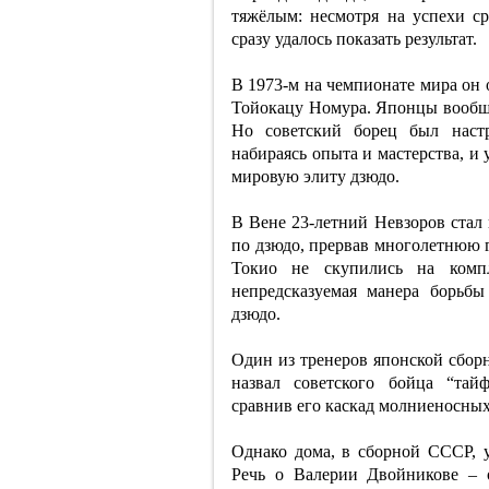
тяжёлым: несмотря на успехи с
сразу удалось показать результат.
В 1973-м на чемпионате мира он 
Тойокацу Номура. Японцы вообще
Но советский борец был настр
набираясь опыта и мастерства, и у
мировую элиту дзюдо.
В Вене 23-летний Невзоров стал
по дзюдо, прервав многолетнюю 
Токио не скупились на компл
непредсказуемая манера борьбы
дзюдо.
Один из тренеров японской сбор
назвал советского бойца “тай
сравнив его каскад молниеносных
Однако дома, в сборной СССР, у
Речь о Валерии Двойникове – 