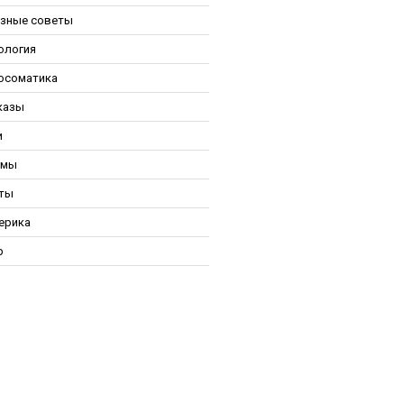
зные советы
ология
осоматика
казы
и
ьмы
ты
ерика
р