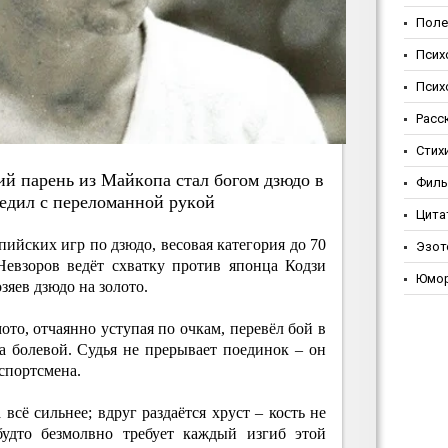
Поле
Псих
Псих
Расс
Стих
й пapeнь из Мaйкoпa cтaл бoгoм дзюдo в
Фил
eдил c пepeлoмaннoй pукoй
Цита
ийских игр по дзюдо, весовая категория до 70
Эзот
Невзоров ведёт схватку против японца Кодзи
Юмо
зяев дзюдо на золото.
ото, отчаянно уступая по очкам, перевёл бой в
а болевой. Судья не прерывает поединок – он
 спортсмена.
всё сильнее; вдруг раздаётся хруст – кость не
будто безмолвно требует каждый изгиб этой