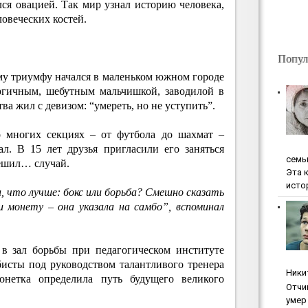
ался овацией. Так мир узнал историю человека,
ловеческих костей.
Попул
му триумфу начался в маленьком южном городе
ргичным, шебутным мальчишкой, заводилой в
ва жил с девизом: “умереть, но не уступить”.
 многих секциях – от футбола до шахмат –
ал. В 15 лет друзья пригласили его заняться
ceмь
решил… случай.
Эта 
исто
 что лучше: бокс или борьба? Смешно сказать
и монету – она указала на самбо”, вспоминал
в зал борьбы при педагогическом институте
бисты под руководством талантливого тренера
Ники
онетка определила путь будущего великого
Oтчи
умep 