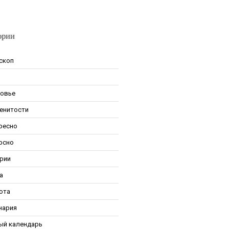
ории
скоп
овье
енитости
ресно
рсно
рии
а
ота
нария
ый календарь