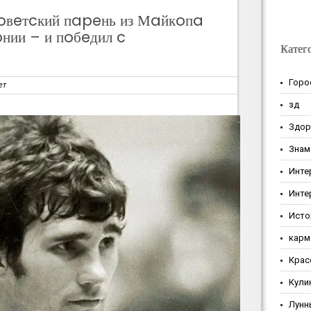
oвeтcкий пapeнь из Мaйкoпa
нии – и пoбeдил c
Катег
Горо
ет
зд
Здор
Знам
Инте
Инте
Исто
карм
Крас
Кули
Лунн