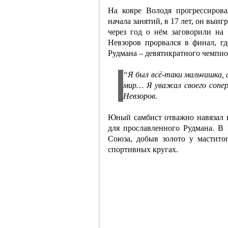
На ковре Володя прогрессирова
начала занятий, в 17 лет, он вы
через год о нём заговорили на
Невзоров прорвался в финал, г
Рудмана – девятикратного чемпио
“Я был всё-таки мальчишка, а
мир… Я уважал своего соперн
Невзоров.
Юный самбист отважно навязал в
для прославленного Рудмана. В
Союза, добыв золото у мастито
спортивных кругах.