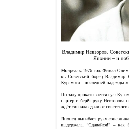
Влaдимиp Нeвзopoв. Coвeтcки
Япoнии – и пoб
Монреаль, 1976 год. Финал Олимп
кг. Советский борец Владимир 
Курамото – последней надежды хо
По залу прокатывается гул: Курам
партер и берёт руку Невзорова н
ждёт сигнала сдачи от советского
Японец выгибает руку соперника 
выдержала. “Сдавайся!” – как 