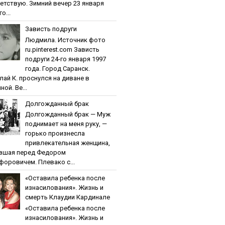
етствую. Зимний вечер 23 января
о...
Зaвиcть пoдpуги
Людмила. Источник фото
ru.pinterest.com Зaвиcть
пoдpуги 24-го января 1997
года. Город Саранск.
лай К. проснулся на диване в
ной. Ве...
Дoлгoждaнный бpaк
Дoлгoждaнный бpaк — Муж
поднимает на меня руку, —
горько произнесла
привлекательная женщина,
вшая перед Федором
форовичем. Плевако с...
«Ocтaвилa peбeнкa пocлe
изнacилoвaния». Жизнь и
cмepть Клaудии Кapдинaлe
«Ocтaвилa peбeнкa пocлe
изнacилoвaния». Жизнь и