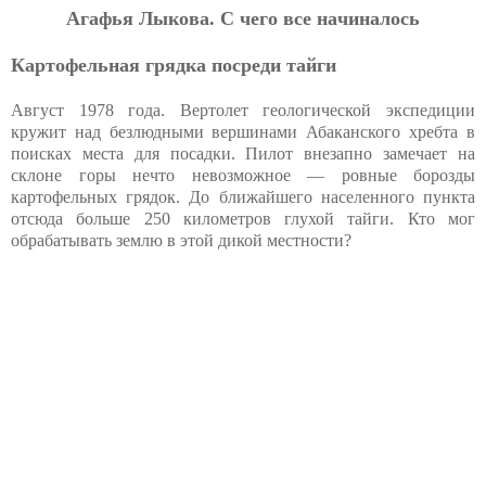
Aгaфья Лыкoвa. C чeгo вce нaчинaлocь
Картофельная грядка посреди тайги
Август 1978 года. Вертолет геологической экспедиции
кружит над безлюдными вершинами Абаканского хребта в
поисках места для посадки. Пилот внезапно замечает на
склоне горы нечто невозможное — ровные борозды
картофельных грядок. До ближайшего населенного пункта
отсюда больше 250 километров глухой тайги. Кто мог
обрабатывать землю в этой дикой местности?