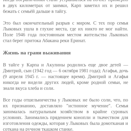
в двух километрах от заимки, Карп заметил их и решил
бежать с семьёй дальше в тайгу.
Это был окончательный разрыв с миром. С тех пор семья
Лыковых ушла в глухие места, где их никто не мог найти.
Поле 1946 года постоянным местом жительства Лыковых
стал берег притока Абакана реки Еринат.
Жизнь на грани выживания
В тайге у Карпа и Акулины родились еще двое детей —
Дмитрий, сын (1942 год — 6 октября 1981 года); Агафья, дочь
(9 апреля 1945 г. — настоящее время). Дмитрий и Агафья
никогда не видели других людей, кроме родной семьи, не
знали вкуса хлеба и соли.
Все годы отшельничества у Лыковых не было соли, что, по
их признанию, доставляло "истинное мучение". Семья
занималась натуральным хозяйством в крайне суровых
условиях. Занимались прядением конопли и ткачеством для
изготовления одежды, которая у Лыковых была домотканая и
соткана на ручном ткацком станке.