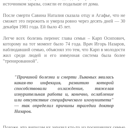
источником заразы, сожгли ее подальше от дома.
После смерти Савина Наталия сказала отцу и Агафье, что не
сможет это пережить и умерла ровно через десять дней — 30
декабря 1981 года. Ей было 45 лет.
Легче всех болезнь перенес глава семьи – Карп Осипович,
которому на тот момент было 74 года. Врач Игорь Назаров,
наблюдавший семью, объяснял это тем, что Карп в молодости
жил среди людей и его иммунная система была более
"тренированной".
"Причиной болезни и смерти Лыковых явилась
какая-то инфекция, развитию которой
способствовали охлаждение, тяжелая
изнурительная работа и, конечно, ослабление
или отсутствие специфического иммунитета"
— так определил причины трагедии доктор
Назаров.
Похоже, что вирусом их заразил кто-то из посещавших семью