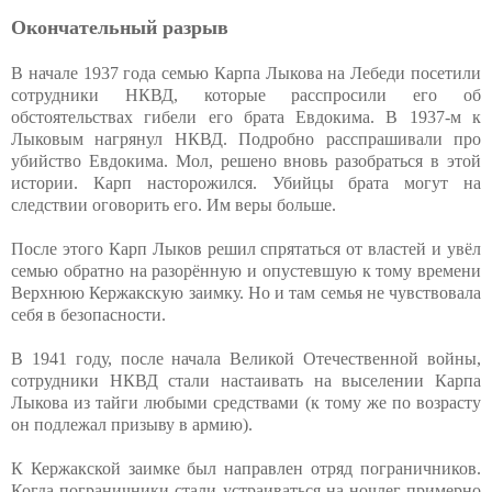
Окончательный разрыв
В начале 1937 года семью Карпа Лыкова на Лебеди посетили
сотрудники НКВД, которые расспросили его об
обстоятельствах гибели его брата Евдокима. В 1937-м к
Лыковым нагрянул НКВД. Подробно расспрашивали про
убийство Евдокима. Мол, решено вновь разобраться в этой
истории. Карп насторожился. Убийцы брата могут на
следствии оговорить его. Им веры больше.
После этого Карп Лыков решил спрятаться от властей и увёл
семью обратно на разорённую и опустевшую к тому времени
Верхнюю Кержакскую заимку. Но и там семья не чувствовала
себя в безопасности.
В 1941 году, после начала Великой Отечественной войны,
сотрудники НКВД стали настаивать на выселении Карпа
Лыкова из тайги любыми средствами (к тому же по возрасту
он подлежал призыву в армию).
К Кержакской заимке был направлен отряд пограничников.
Когда пограничники стали устраиваться на ночлег примерно