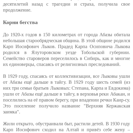
десятилетий назад с трагедии и страха, получила свое
продолжение.
Корни бегства
До 1920-х годов в 150 километрах от города Абазы обитала
небольшая старообрядческая община. В этой общине родился
Карп Иосифович Лыков. Прадед Карпа Осиповича Лыкова
родился в Ялуторовском уезде Тобольской губернии.
Семейство староверов переселилось в Сибирь, как и многие
их единоверцы, спасаясь от религиозных преследований.
В 1929 году, спасаясь от коллективизации, все Лыковы ушли
от Абазы ещё дальше в тайгу. В 1929 году шесть семей (из
них три семьи братьев Лыковых: Степана, Карпа и Евдокима)
ушли от Абазы ещё дальше в тайгу, в верховья реки Абакан, и
поселились на её правом берегу, при впадении речки Каир-су.
Это поселение получило название "Верхняя Кержакская
заимка".
Жили открыто, обустраивали быт, растили детей. В 1930 году
Карп Иосифович сходил на Алтай и привёз себе жену –