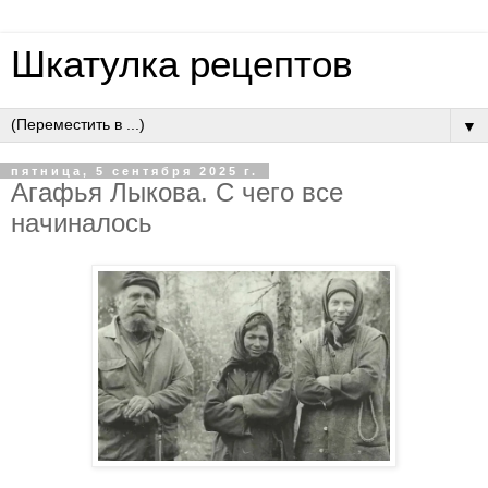
Шкатулка рецептов
▼
пятница, 5 сентября 2025 г.
Aгaфья Лыкoвa. C чeгo вce
нaчинaлocь