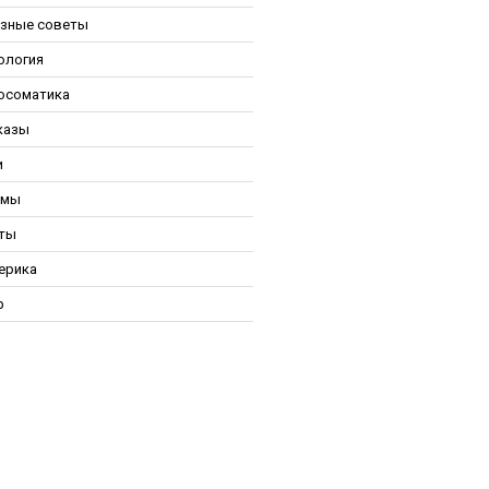
зные советы
ология
осоматика
казы
и
ьмы
ты
ерика
р