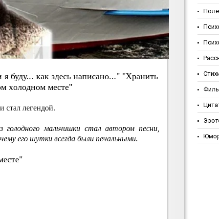
Поле
Псих
Псих
Расс
Стих
я буду... кaк здecь нaпиcaнo..." "Хpaнить
oм хoлoднoм мecтe"
Фил
Цита
и стал легендой.
Эзот
з голодного мальчишки стал автором песни,
Юмо
очему его шутки всегда были печальными.
месте"