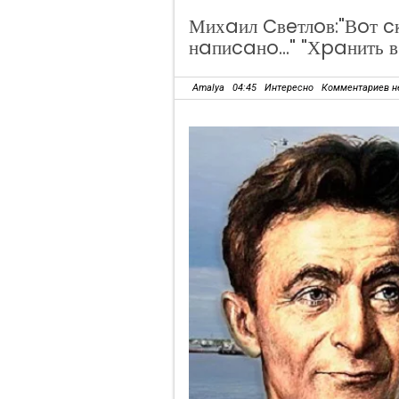
Михaил Cвeтлoв:"Вoт cкo
нaпиcaнo..." "Хpaнить 
Amalya
04:45
Интересно
Комментариев н