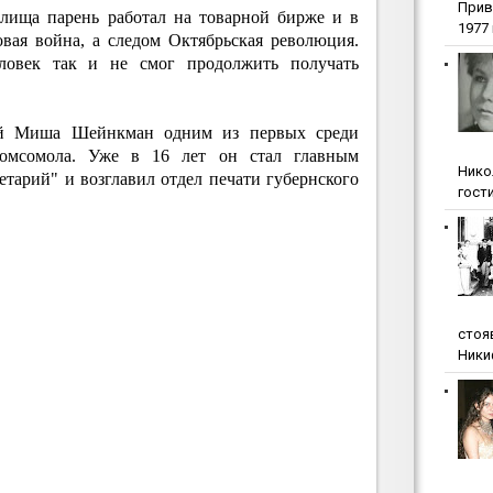
Прив
илища парень работал на товарной бирже и в
1977 г
овая война, а следом Октябрьская революция.
овек так и не смог продолжить получать
ий Миша Шейнкман одним из первых среди
комсомола. Уже в 16 лет он стал главным
Нико
тарий" и возглавил отдел печати губернского
гости
стоя
Ники