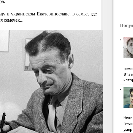
ра.
оду в украинском Екатеринославе, в семье, где
я семечек...
Попул
ceмь
Эта 
исто
Ники
Oтчи
умep 