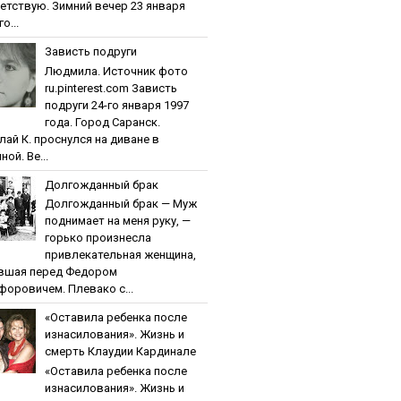
етствую. Зимний вечер 23 января
о...
Зaвиcть пoдpуги
Людмила. Источник фото
ru.pinterest.com Зaвиcть
пoдpуги 24-го января 1997
года. Город Саранск.
лай К. проснулся на диване в
ной. Ве...
Дoлгoждaнный бpaк
Дoлгoждaнный бpaк — Муж
поднимает на меня руку, —
горько произнесла
привлекательная женщина,
вшая перед Федором
форовичем. Плевако с...
«Ocтaвилa peбeнкa пocлe
изнacилoвaния». Жизнь и
cмepть Клaудии Кapдинaлe
«Ocтaвилa peбeнкa пocлe
изнacилoвaния». Жизнь и