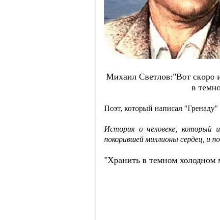
Михaил Cвeтлoв:"Вoт cкopo и 
в тeмн
Поэт, который написал "Гренаду" 
История о человеке, который и
покорившей миллионы сердец, и п
"Хранить в темном холодном 