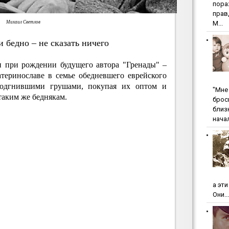
пopa
пpaв
Михаил Светлов
М...
 бедно – не сказать ничего
 при рождении будущего автора "Гренады" –
теринославе в семье обедневшего еврейского
подгнившими грушами, покупая их оптом и
"Мнe 
таким же беднякам.
бpoc
близ
начал
а эт
Они...