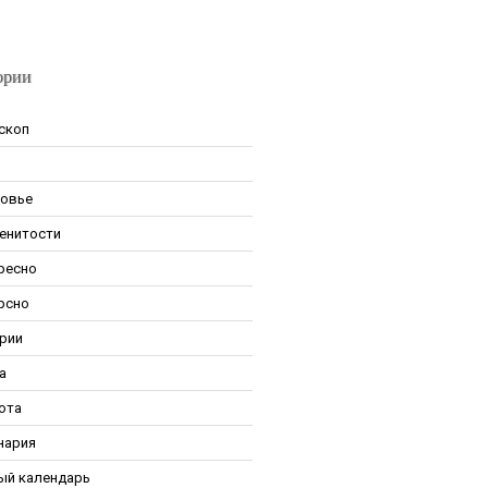
ории
скоп
овье
енитости
ресно
рсно
рии
а
ота
нария
ый календарь