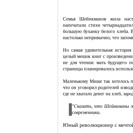
Семья Шейнкманов жила насто
напечатали стихи четырнадцатил
большую буханку белого хлеба. В
настолько непривычно, что запом
Но самая удивительная история 
целый мешок книг с произведения
не для чтения: мать будущего 
страницы планировалось использов
Маленькому Мише так хотелось п
что он уговорил родителей извод
где не хватало денег на хлеб, зар
"Сказать, что Шейнкманы жи
современники.
Юный революционер с мечто