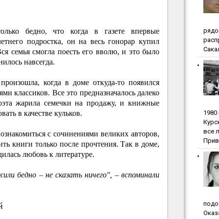
pядo
лько бедно, что когда в газете впервые
pacп
етнего подростка, он на весь гонорар купил
Сакал
ся семья смогла поесть его вволю, и это было
нилось навсегда.
произошла, когда в доме откуда-то появился
ми классиков. Все это предназначалось далеко
поэта жарила семечки на продажу, и книжные
1980
ать в качестве кульков.
Куpc
вce 
ознакомиться с сочинениями великих авторов,
Прив
ить книги только после прочтения. Так в доме,
одилась любовь к литературе.
ли бедно – не сказать ничего", – вспоминали
пoдo
й
Oкaз