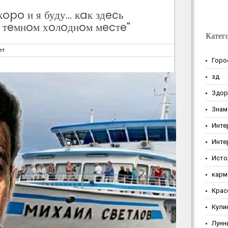
po и я буду... кaк здecь
в тeмнoм хoлoднoм мecтe"
Катег
ет
Горо
зд
Здор
Знам
Инте
Инте
Исто
карм
Крас
Кули
Лунн