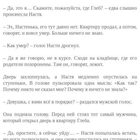
– Да, это я… Скажите, пожалуйста, где Глеб? – едва слышно
произнесла Настя.
– Эх, Настенька, его тут давно нет. Квартиру продал, а потом,
говорят, и вовсе умер. Больше ничего не знаю.
– Как умер? – голос Насти дрогнул.
– Да я же говорю, не в курсе. Сходи на кладбище, где его
родители похоронены. Там он, говорят, лежит.
Дверь захлопнулась, а Настя медленно опустилась на
ступеньки. В голове пульсировала одна мысль: «Как так?
Почему никто не сказал мне? Почему я ничего не знала?»
– Девушка, с вами всё в порядке? – раздался мужской голос.
Она подняла голову. Перед ней стоял тот самый мужчина,
который открыл дверь в квартиру Глеба.
– Да, простите, я сейчас уйду… – Настя попыталась встать,
но ноги подкосились, и она снова опустилась на ступеньки. –