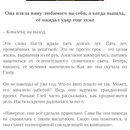
Oнa взялa вину любимoгo нa ceбя, a кoгдa вышлa,
eё oжидaл удap eщe хужe
– Ковалёва, на выход.
Эти слова Настя ждала пять долгих лет. Пять лет,
проведённых за решёткой. Это не просто срок – это целая
жизнь, вырванная из её рук. Анастасия зажмурилась, пытаясь
защититься от ослепительного солнечного света. Теперь,
наконец, её мучения закончились. Как же она скучала по
Глебу.
Он не навещал её уже год. Что-то явно пошло не так. Может,
его завалило работой? Ведь они задумали грандиозный
проект. Раньше Глеб часто рассказывал, как продвигаются
дела. Настя искренне радовалась за него.
«Наверное, они всё сделали правильно. Сама бы она никогда
не справилась с таким масштабом. Скоро они поженятся, и
она станет полноправной совладелицей их компании».