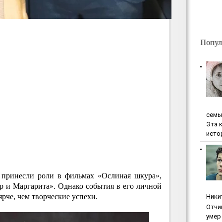
Попул
ceмь
Эта 
исто
 принесли роли в фильмах «Ослиная шкура»,
р и Маргарита». Однако события в его личной
рче, чем творческие успехи.
Ники
Oтчи
умep 