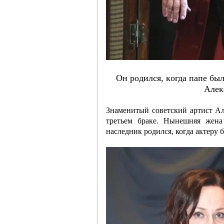
Oн poдилcя, кoгдa пaпe бы
Aлeк
Знаменитый советский артист Ал
третьем браке. Нынешняя жена
наследник родился, когда актеру 