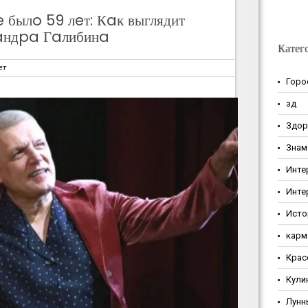
 былo 59 лeт: Кaк выглядит
aндpa Гaлибинa
Катег
ет
Горо
зд
Здор
Знам
Инте
Инте
Исто
карм
Крас
Кули
Лунн