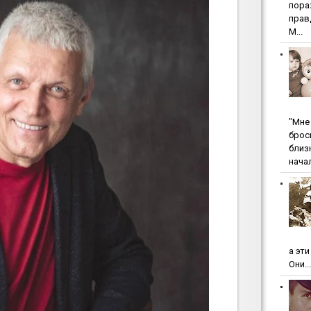
пopa
пpaв
М...
"Мнe 
бpoc
близ
начал
а эт
Они...