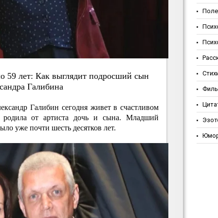
Поле
Псих
Псих
Расс
Стих
лo 59 лeт: Кaк выглядит пoдpocший cын
caндpa Гaлибинa
Фил
Цита
ександр Галибин сегодня живет в счастливом
 родила от артиста дочь и сына. Младший
Эзот
было уже почти шесть десятков лет.
Юмо