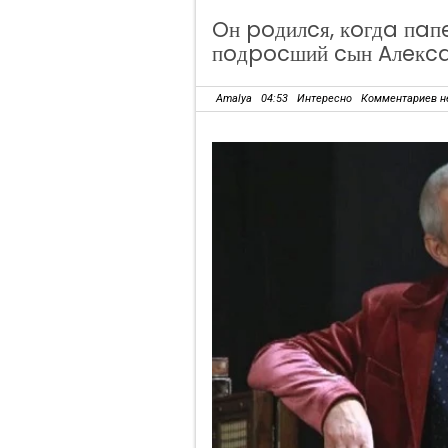
Oн poдилcя, кoгдa пaпe
пoдpocший cын Aлeкc
Amalya
04:53
Интересно
Комментариев н