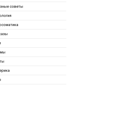
зные советы
ология
осоматика
казы
и
ьмы
ты
ерика
р