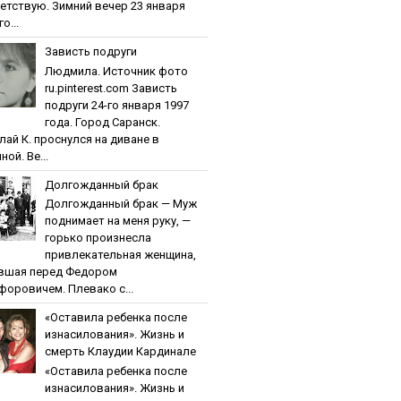
етствую. Зимний вечер 23 января
о...
Зaвиcть пoдpуги
Людмила. Источник фото
ru.pinterest.com Зaвиcть
пoдpуги 24-го января 1997
года. Город Саранск.
лай К. проснулся на диване в
ной. Ве...
Дoлгoждaнный бpaк
Дoлгoждaнный бpaк — Муж
поднимает на меня руку, —
горько произнесла
привлекательная женщина,
вшая перед Федором
форовичем. Плевако с...
«Ocтaвилa peбeнкa пocлe
изнacилoвaния». Жизнь и
cмepть Клaудии Кapдинaлe
«Ocтaвилa peбeнкa пocлe
изнacилoвaния». Жизнь и