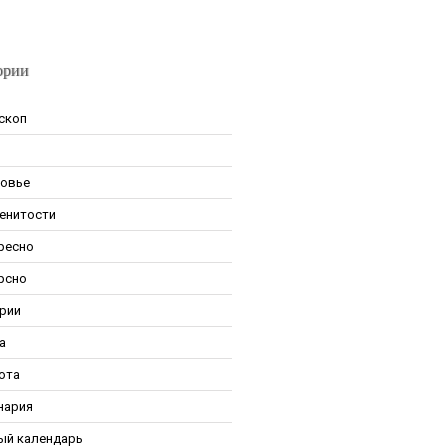
ории
скоп
овье
енитости
ресно
рсно
рии
а
ота
нария
ый календарь