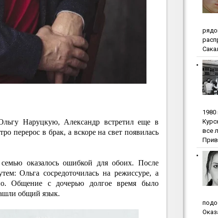
pядo
pacп
Сакал
1980
Куpc
Ольгу Наруцкую, Александр встретил еще в
вce 
ро перерос в брак, а вскоре на свет появилась
Прив
 семью оказалось ошибкой для обоих. После
тем: Ольга сосредоточилась на режиссуре, а
о. Общение с дочерью долгое время было
нашли общий язык.
пoдo
Oкaз