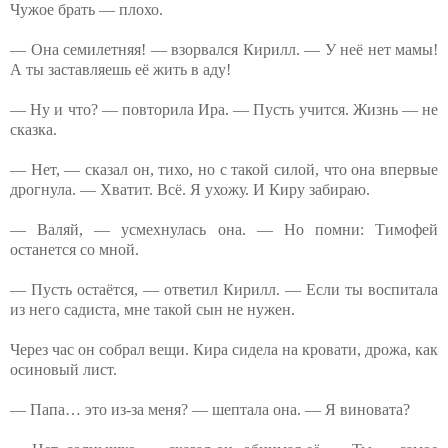
Чужое брать — плохо.
— Она семилетняя! — взорвался Кирилл. — У неё нет мамы!
А ты заставляешь её жить в аду!
— Ну и что? — повторила Ира. — Пусть учится. Жизнь — не
сказка.
— Нет, — сказал он, тихо, но с такой силой, что она впервые
дрогнула. — Хватит. Всё. Я ухожу. И Киру забираю.
— Валяй, — усмехнулась она. — Но помни: Тимофей
останется со мной.
— Пусть остаётся, — ответил Кирилл. — Если ты воспитала
из него садиста, мне такой сын не нужен.
Через час он собрал вещи. Кира сидела на кровати, дрожа, как
осиновый лист.
— Папа… это из-за меня? — шептала она. — Я виновата?