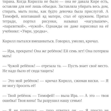
тирана. Когда Кирилла не было — она не давала Кире есть,
оставляя для неё лишь объедки. Заставляла убирать весь дом,
стирать, мыть полы, как будто девочка была прислугой. А
Тимофей, впитавший яд матери, стал её оружием. Прятал
тетради, портил рисунки, называл «нагулышем»,
«паразиткой», «чужой». Однажды он даже нарисовал на её
учебнике: «Умри, уродка».
Кирилл пытался вмешиваться. Говорил, умолял, кричал.
— Ира, прекрати! Она же ребёнок! Ей семь лет! Она потеряла
мать!
— Чужой ребёнок! — отрезала та. — Пусть знает своё место.
Не надо было её сюда тащить!
— Это мой ребёнок! — кричал Кирилл, сжимая виски. — Я
не могу бросить её!
— Твой ребёнок — Тимофей! — выла Ира. — А это — твоя
ошибка! Твоя вина! Ты разрушил нашу семью!
— Я не разрушил, — тихо ответил он. — Я просто не