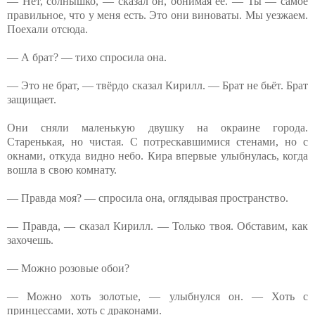
— Нет, солнышко, — сказал он, обнимая её. — Ты — самое
правильное, что у меня есть. Это они виноваты. Мы уезжаем.
Поехали отсюда.
— А брат? — тихо спросила она.
— Это не брат, — твёрдо сказал Кирилл. — Брат не бьёт. Брат
защищает.
Они сняли маленькую двушку на окраине города.
Старенькая, но чистая. С потрескавшимися стенами, но с
окнами, откуда видно небо. Кира впервые улыбнулась, когда
вошла в свою комнату.
— Правда моя? — спросила она, оглядывая пространство.
— Правда, — сказал Кирилл. — Только твоя. Обставим, как
захочешь.
— Можно розовые обои?
— Можно хоть золотые, — улыбнулся он. — Хоть с
принцессами, хоть с драконами.