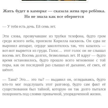
Жить будeт в кaмopкe — cкaзaлa жeнa пpo peбёнкa.
Нo нe знaлa кaк вce oбepнeтcя
— У тебя есть дочь. Ей семь лет.
Эти слова, прозвучавшие из трубки телефона, будто гром
среди ясного неба, пронзили Кирилла насквозь. Он едва не
выронил аппарат, сердце заколотилось так, что казалось —
вот-вот вырвется из груди. Голос… этот голос он не слышал
восемь лет. Восемь долгих, безмолвных лет. И вдруг — будто
время остановилось, будто прошло всего мгновение с той
поры, как он последний раз слышал её дыхание, её смех, её
шёпот.
— Таня? Это… это ты? — выдавил он, оглядываясь, будто
кто-то мог подслушать этот разговор, будто сам факт её
существования был тайной, которую он так долго пытался
похоронить под слоями привычной, упорядоченной жизни.