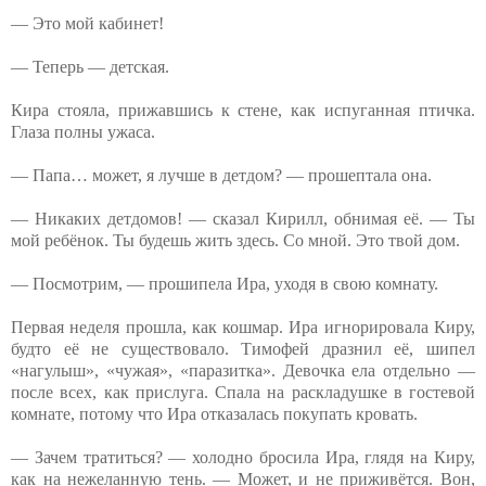
— Это мой кабинет!
— Теперь — детская.
Кира стояла, прижавшись к стене, как испуганная птичка.
Глаза полны ужаса.
— Папа… может, я лучше в детдом? — прошептала она.
— Никаких детдомов! — сказал Кирилл, обнимая её. — Ты
мой ребёнок. Ты будешь жить здесь. Со мной. Это твой дом.
— Посмотрим, — прошипела Ира, уходя в свою комнату.
Первая неделя прошла, как кошмар. Ира игнорировала Киру,
будто её не существовало. Тимофей дразнил её, шипел
«нагулыш», «чужая», «паразитка». Девочка ела отдельно —
после всех, как прислуга. Спала на раскладушке в гостевой
комнате, потому что Ира отказалась покупать кровать.
— Зачем тратиться? — холодно бросила Ира, глядя на Киру,
как на нежеланную тень. — Может, и не приживётся. Вон,