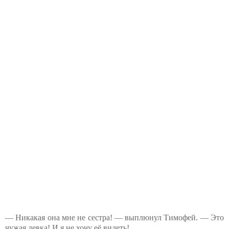
— Никакая она мне не сестра! — выплюнул Тимофей. — Это
чужая девка! И я не хочу её видеть!