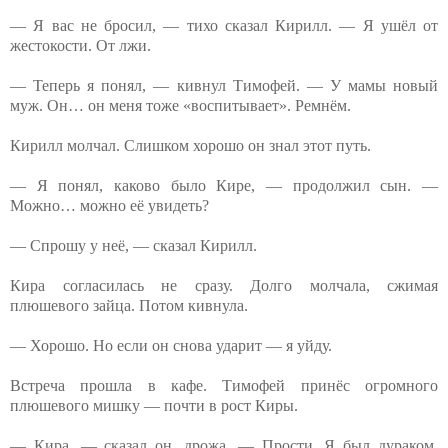
— Я вас не бросил, — тихо сказал Кирилл. — Я ушёл от
жестокости. От лжи.
— Теперь я понял, — кивнул Тимофей. — У мамы новый
муж. Он… он меня тоже «воспитывает». Ремнём.
Кирилл молчал. Слишком хорошо он знал этот путь.
— Я понял, каково было Кире, — продолжил сын. —
Можно… можно её увидеть?
— Спрошу у неё, — сказал Кирилл.
Кира согласилась не сразу. Долго молчала, сжимая
плюшевого зайца. Потом кивнула.
— Хорошо. Но если он снова ударит — я уйду.
Встреча прошла в кафе. Тимофей принёс огромного
плюшевого мишку — почти в рост Киры.
— Кира, — сказал он, дрожа. — Прости. Я был дураком.