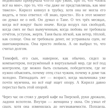
недовольно пробурчала что-то про ужин, про то, что «опять
всё на мне», про то, что «ты даже не представляешь, как мне
тяжело». Кирилл кивнул в трубку, хотя она не могла его
видеть, и тихо ответил: «Я знаю, прости». Но в этот момент
он думал не о ней. Он думал о Тане. О тех трёх месяцах,
когда всё вокруг было иначе. Когда воздух пах свободой,
когда смех не был вымученным, когда любовь не требовала
отчётов, уступок, жертв. Таня была лёгкой, как ветер, тёплой,
как солнце. Она не требовала денег, не устраивала сцен, не
шантажировала. Она просто любила. А он выбрал то, что
считал долгом.
Тимофей, его сын, наверное, как обычно, сидел за
компьютером, погружённый в виртуальный мир, где всё под
контролем, где можно быть сильным, победителем, где не
нужно объяснять, почему отец стал чужим, почему в доме так
холодно. Пятнадцать лет — возраст, когда мальчишка уже
почти мужчина, но всё ещё ищет опору. А Кирилл давно
перестал быть этой опорой.
Через час он стоял у дверей кафе на Тверской, руки дрожали,
ладони вспотели. Внутри — женщина у окна. Он узнал её
сразу, хотя она изменилась до неузнаваемости. Похудела,