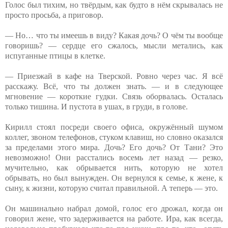
Голос был тихим, но твёрдым, как будто в нём скрывалась не
просто просьба, а приговор.
— Но… что ты имеешь в виду? Какая дочь? О чём ты вообще
говоришь? — сердце его сжалось, мысли метались, как
испуганные птицы в клетке.
— Приезжай в кафе на Тверской. Ровно через час. Я всё
расскажу. Всё, что ты должен знать. — и в следующее
мгновение — короткие гудки. Связь оборвалась. Осталась
только тишина. И пустота в ушах, в груди, в голове.
Кирилл стоял посреди своего офиса, окружённый шумом
коллег, звоном телефонов, стуком клавиш, но словно оказался
за пределами этого мира. Дочь? Его дочь? От Тани? Это
невозможно! Они расстались восемь лет назад — резко,
мучительно, как обрывается нить, которую не хотел
обрывать, но был вынужден. Он вернулся к семье, к жене, к
сыну, к жизни, которую считал правильной. А теперь — это.
Он машинально набрал домой, голос его дрожал, когда он
говорил жене, что задерживается на работе. Ира, как всегда,