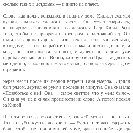
сколько таких в детдомах — и никто не плачет.
Слова, как ножи, вонзались в тишину дома. Кирилл сжимал
кулаки, пытаясь сдержать ярость. Он хотел закричать,
вышвырнуть её из комнаты, но держался. Ради Киры. Ради
того, чтобы не превратить этот дом в настоящий ад. Он
пытался защищать дочь — изо всех сил, словами, жестами,
взглядами, — но на работе его держали почти до ночи, а
когда он возвращался, усталый, измученный, в доме уже
царила ледяная война. Война, которую вела Ира — медленно,
методично, с холодной жестокостью, словно отмеряла дозу
страданий.
Через месяц после их первой встречи Таня умерла. Кирилл
был рядом, держал её руку в последние минуты. Она сказала:
«Позаботься о ней. Она — самое светлое, что у меня было».
Он кивнул, не в силах произнести ни слова. А потом поехал
за Кирой.
На похоронах девочка стояла у свежей могилы, не плача.
Только губы кусала до крови — будто пыталась сдержать
боль, чтобы не причинять её маме, даже на небе. Дождь