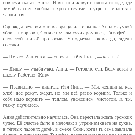
вовремя сказать «нет». И все они живут в одном городе, где
зимой пахнет хлебом и хризантемами, а утро начинается с
чашки чая.
Однажды вечером они возвращались с рынка: Анна с сумкой
яблок и моркови, Соня с пучком сухих ромашек, Тимофей —
с толстой книгой про космос. У подъезда, как всегда, сидели
соседки.
— Ну что, Аннушка, — спросила тётя Нина, — как ты?
— Дышу, — улыбнулась Анна. — Готовлю суп. Веду детей в
школу. Работаю. Живу.
— Правильно, — кивнула тётя Нина. — Мы, женщины, как
хлеб: нас режут, жарят, но мы всё равно кормим. Только и
себя надо кормить — теплом, уважением, чистотой. А ты,
гляжу, научилась.
Анна действительно научилась. Она перестала ждать громких
чудес. Её счастье было в мелочах: в утреннем свете на кухне,
в тёплых ладонях детей, в смехе Сони, когда та сама завязала