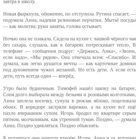
завтра в школу.
Новая фыркнула, обиженно, но отступила. Рутина спасает, —
подумала Анна, надевая резиновые перчатки. Мытьё посуды
— как молитва: руки заняты, голова остывает.
Ночью она не плакала. Сидела на кухне с чашкой чёрного чая
без сахара, слушала, как в батареях потрескивает тепло. В
телефоне — сообщения подруг: «Держись, Анка», «Звони,
если надо», «Мы рядом». Она отвечала всем: «Спасибо». И
думала, как легко рушатся мечты — как карточные домики
под дуновением чужих желаний. Но есть дети. А если есть
дети, путь всегда один — вперёд.
Утро было будничным. Тимофей нашёл шапку на батарее,
Соня долго выбирала между белыми и розовыми колготками,
Анна заплела косичку, сунула в рюкзак яблоко, поцеловала
обоих. В коридоре застряли варежки, а на кухне всё ещё
пахло вчерашним супом. Игорь бродил по квартире серым
пятном, молчаливым, как утренний туман. Поздно, — думала
Анна. Поздно удивляться. Поздно объяснять.
К нотариусу они пришли втроём: Игорь, Анна и та, которую