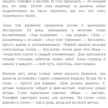
сводить Тимофея в бассейн. И стал приходить — не каждый
раз, но чаще. Потом снял квартиру за рынком, начал
подрабатывать на такси, медленно, как все, кто упал,
поднимался с колен.
Анна тем временем превратила кухню в маленькую
мастерскую. Её руки, привыкшие к мелочам, стали
востребованы: «Аня подшивает — как родная», «Аня —
волшебница с иголкой», «Аня учит терпению — бесплатно,
просто ждёшь и успокаиваешься». Первой пришла молодая
учительница, потом — бухгалтер, потом даже тётя Нина —
«подогнать платье к свадьбе племянницы». Дом наполнился
тихими голосами, шёпотом чужих забот. Анна слушала и
кивала: у каждого — свой путь, своя боль, своя тишина.
Концом лета, когда солнце мягко касалось балконов, она
вынесла на помойку старую сломанную вешалку Игоря. Не в
гневе — просто для порядка: «Дом должен дышать». С
детьми покрасили табурет в ярко-жёлтый, повесили новые
шторы. Соня нарисовала картину «Мама — мастер»,
Тимофей смастерил полку для катушек. На полке стало
красиво и уютно — как в душе, когда всё на своих местах.