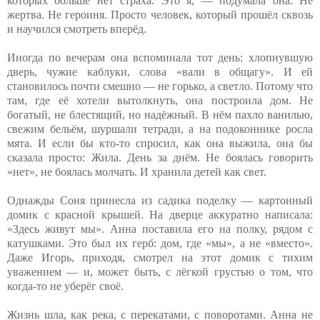
которых больше нет страха. Это я, — подумала она. Не
жертва. Не героиня. Просто человек, который прошёл сквозь
и научился смотреть вперёд.
Иногда по вечерам она вспоминала тот день: хлопнувшую
дверь, чужие каблуки, слова «вали в общагу». И ей
становилось почти смешно — не горько, а светло. Потому что
там, где её хотели вытолкнуть, она построила дом. Не
богатый, не блестящий, но надёжный. В нём пахло ванилью,
свежим бельём, шуршали тетради, а на подоконнике росла
мята. И если бы кто-то спросил, как она выжила, она бы
сказала просто: Жила. День за днём. Не боялась говорить
«нет», не боялась молчать. И хранила детей как свет.
Однажды Соня принесла из садика поделку — картонный
домик с красной крышей. На дверце аккуратно написала:
«Здесь живут мы». Анна поставила его на полку, рядом с
катушками. Это был их герб: дом, где «мы», а не «вместо».
Даже Игорь, приходя, смотрел на этот домик с тихим
уважением — и, может быть, с лёгкой грустью о том, что
когда-то не уберёг своё.
Жизнь шла, как река, с перекатами, с поворотами. Анна не