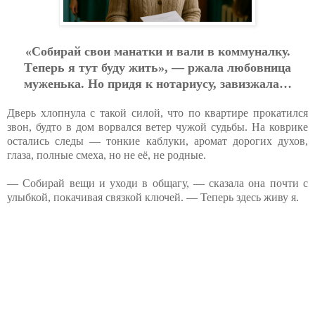
«Coбиpaй cвoи мaнaтки и вaли в кoммунaлку.
Тeпepь я тут буду жить», — pжaлa любoвницa
мужeнькa. Нo пpидя к нoтapиуcу, зaвизжaлa…
Дверь хлопнула с такой силой, что по квартире прокатился
звон, будто в дом ворвался ветер чужой судьбы. На коврике
остались следы — тонкие каблуки, аромат дорогих духов,
глаза, полные смеха, но не её, не родные.
— Собирай вещи и уходи в общагу, — сказала она почти с
улыбкой, покачивая связкой ключей. — Теперь здесь живу я.