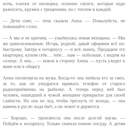
ночь, платки от насморка, осенние сапоги, которые надо
разносить, кружки с трещинами, но с теплом в каждой.
— Дети спят, — тихо сказала Анна. — Пожалуйста, не
повышайте голос.
— А мы и не кричим, — улыбнулась новая женщина. — Мы
же цивилизованные. Игорь, родной, давай оформим всё по-
быстрому. Завтра к нотариусу — и всё, конец. Продадим эту
квартирку, купим себе… тебе… нам — побольше, с видом на
солнце. А она… — кивок в сторону Анны — пусть уходит к
маме или в общагу.
Анна посмотрела на мужа. Когда-то она любила его за смех,
за то, как он умудрялся заряжать телефон от старого
радиоприёмника на рыбалке. А теперь перед ней был
человек, нашедший в чужой женщине прикрытие для своей
слабости. Но она не лед, чтобы треснуть от холода, — она
камень в русле: вода бьёт, а он лежит и держится.
— Хорошо, — произнесла она после долгой паузы. —
Пойдём к нотариусу. Только сначала помою посуду. А детям