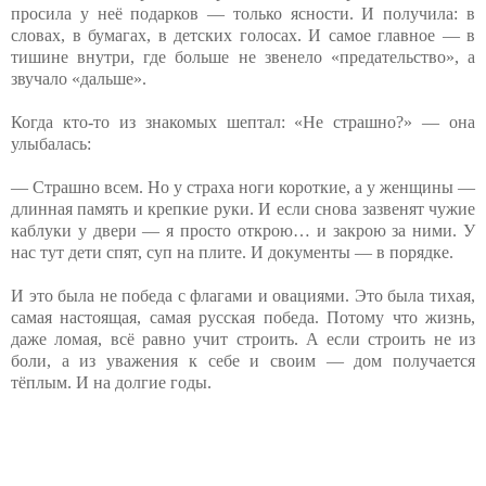
просила у неё подарков — только ясности. И получила: в
словах, в бумагах, в детских голосах. И самое главное — в
тишине внутри, где больше не звенело «предательство», а
звучало «дальше».
Когда кто-то из знакомых шептал: «Не страшно?» — она
улыбалась:
— Страшно всем. Но у страха ноги короткие, а у женщины —
длинная память и крепкие руки. И если снова зазвенят чужие
каблуки у двери — я просто открою… и закрою за ними. У
нас тут дети спят, суп на плите. И документы — в порядке.
И это была не победа с флагами и овациями. Это была тихая,
самая настоящая, самая русская победа. Потому что жизнь,
даже ломая, всё равно учит строить. А если строить не из
боли, а из уважения к себе и своим — дом получается
тёплым. И на долгие годы.