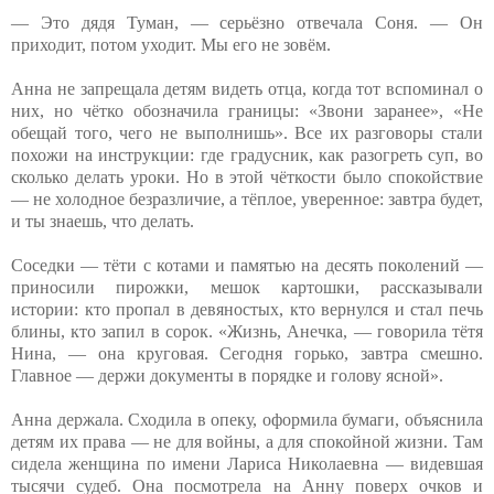
— Это дядя Туман, — серьёзно отвечала Соня. — Он
приходит, потом уходит. Мы его не зовём.
Анна не запрещала детям видеть отца, когда тот вспоминал о
них, но чётко обозначила границы: «Звони заранее», «Не
обещай того, чего не выполнишь». Все их разговоры стали
похожи на инструкции: где градусник, как разогреть суп, во
сколько делать уроки. Но в этой чёткости было спокойствие
— не холодное безразличие, а тёплое, уверенное: завтра будет,
и ты знаешь, что делать.
Соседки — тёти с котами и памятью на десять поколений —
приносили пирожки, мешок картошки, рассказывали
истории: кто пропал в девяностых, кто вернулся и стал печь
блины, кто запил в сорок. «Жизнь, Анечка, — говорила тётя
Нина, — она круговая. Сегодня горько, завтра смешно.
Главное — держи документы в порядке и голову ясной».
Анна держала. Сходила в опеку, оформила бумаги, объяснила
детям их права — не для войны, а для спокойной жизни. Там
сидела женщина по имени Лариса Николаевна — видевшая
тысячи судеб. Она посмотрела на Анну поверх очков и