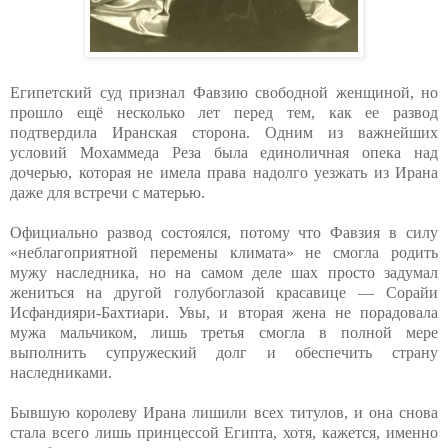
Египетский суд признал Фавзию свободной женщиной, но
прошло ещё несколько лет перед тем, как ее развод
подтвердила Иранская сторона. Одним из важнейших
условий Мохаммеда Реза была единоличная опека над
дочерью, которая не имела права надолго уезжать из Ирана
даже для встречи с матерью.
Официально развод состоялся, потому что Фавзия в силу
«неблагоприятной перемены климата» не смогла родить
мужу наследника, но на самом деле шах просто задумал
жениться на другой голубоглазой красавице — Сорайи
Исфандияри-Бахтиари. Увы, и вторая жена не порадовала
мужа мальчиком, лишь третья смогла в полной мере
выполнить супружеский долг и обеспечить страну
наследниками.
Бывшую королеву Ирана лишили всех титулов, и она снова
стала всего лишь принцессой Египта, хотя, кажется, именно