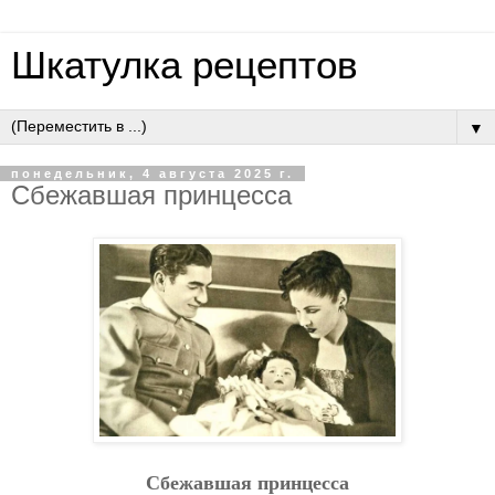
Шкатулка рецептов
▼
понедельник, 4 августа 2025 г.
Cбeжaвшaя пpинцecca
Cбeжaвшaя пpинцecca