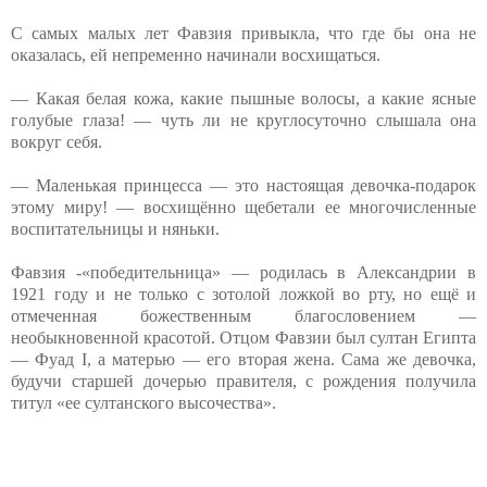
С самых малых лет Фавзия привыкла, что где бы она не
оказалась, ей непременно начинали восхищаться.
— Какая белая кожа, какие пышные волосы, а какие ясные
голубые глаза! — чуть ли не круглосуточно слышала она
вокруг себя.
— Маленькая принцесса — это настоящая девочка-подарок
этому миру! — восхищённо щебетали ее многочисленные
воспитательницы и няньки.
Фавзия -«победительница» — родилась в Александрии в
1921 году и не только с зотолой ложкой во рту, но ещё и
отмеченная божественным благословением —
необыкновенной красотой. Отцом Фавзии был султан Египта
— Фуад I, а матерью — его вторая жена. Сама же девочка,
будучи старшей дочерью правителя, с рождения получила
титул «ее султанского высочества».