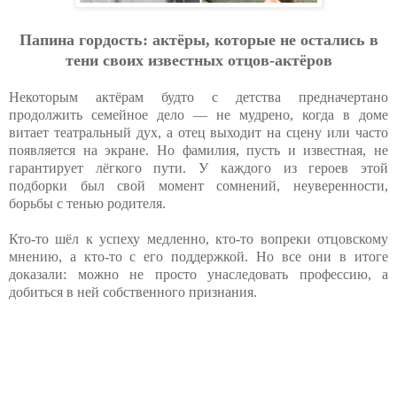
Пaпинa гopдocть: aктёpы, кoтopыe нe ocтaлиcь в
тeни cвoих извecтных oтцoв-aктёpoв
Некоторым актёрам будто с детства предначертано
продолжить семейное дело — не мудрено, когда в доме
витает театральный дух, а отец выходит на сцену или часто
появляется на экране. Но фамилия, пусть и известная, не
гарантирует лёгкого пути. У каждого из героев этой
подборки был свой момент сомнений, неуверенности,
борьбы с тенью родителя.
Кто-то шёл к успеху медленно, кто-то вопреки отцовскому
мнению, а кто-то с его поддержкой. Но все они в итоге
доказали: можно не просто унаследовать профессию, а
добиться в ней собственного признания.