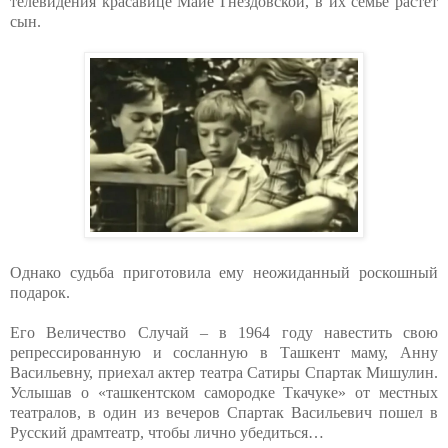
телевидения красавице Майе Гнездовской, в их семье растет
сын.
Однако судьба приготовила ему неожиданный роскошный
подарок.
Его Величество Случай – в 1964 году навестить свою
репрессированную и сосланную в Ташкент маму, Анну
Васильевну, приехал актер театра Сатиры Спартак Мишулин.
Услышав о «ташкентском самородке Ткачуке» от местных
театралов, в один из вечеров Спартак Васильевич пошел в
Русский драмтеатр, чтобы лично убедиться…