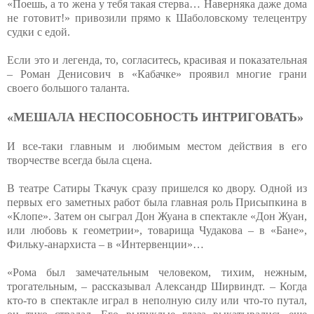
«Поешь, а то жена у тебя такая стерва… Наверняка даже дома
не готовит!» привозили прямо к Шаболовскому телецентру
судки с едой.
Если это и легенда, то, согласитесь, красивая и показательная
– Роман Денисович в «Кабачке» проявил многие грани
своего большого таланта.
«МЕШАЛА НЕСПОСОБНОСТЬ ИНТРИГОВАТЬ»
И все-таки главным и любимым местом действия в его
творчестве всегда была сцена.
В театре Сатиры Ткачук сразу пришелся ко двору. Одной из
первых его заметных работ была главная роль Присыпкина в
«Клопе». Затем он сыграл Дон Жуана в спектакле «Дон Жуан,
или любовь к геометрии», товарища Чудакова – в «Бане»,
Фильку-анархиста – в «Интервенции»…
«Рома был замечательным человеком, тихим, нежным,
трогательным, – рассказывал Александр Ширвиндт. – Когда
кто-то в спектакле играл в неполную силу или что-то путал,