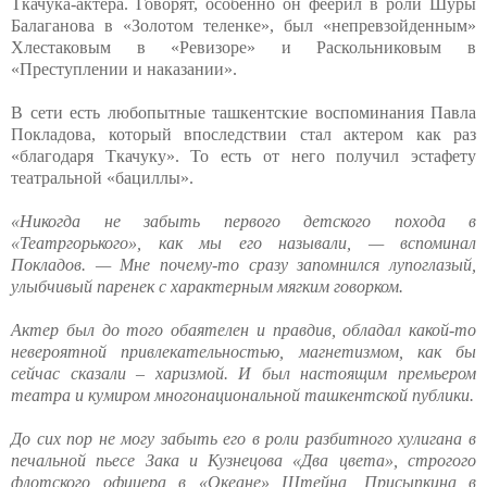
Ткачука-актера. Говорят, особенно он феерил в роли Шуры
Балаганова в «Золотом теленке», был «непревзойденным»
Хлестаковым в «Ревизоре» и Раскольниковым в
«Преступлении и наказании».
В сети есть любопытные ташкентские воспоминания Павла
Покладова, который впоследствии стал актером как раз
«благодаря Ткачуку». То есть от него получил эстафету
театральной «бациллы».
«Никогда не забыть первого детского похода в
«Театргорького», как мы его называли, — вспоминал
Покладов. — Мне почему-то сразу запомнился лупоглазый,
улыбчивый паренек с характерным мягким говорком.
Актер был до того обаятелен и правдив, обладал какой-то
невероятной привлекательностью, магнетизмом, как бы
сейчас сказали – харизмой. И был настоящим премьером
театра и кумиром многонациональной ташкентской публики.
До сих пор не могу забыть его в роли разбитного хулигана в
печальной пьесе Зака и Кузнецова «Два цвета», строгого
флотского офицера в «Океане» Штейна, Присыпкина в