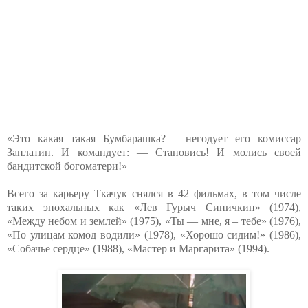
«Это какая такая Бумбарашка? – негодует его комиссар
Заплатин. И командует: — Становись! И молись своей
бандитской богоматери!»
Всего за карьеру Ткачук снялся в 42 фильмах, в том числе
таких эпохальных как «Лев Гурыч Синичкин» (1974),
«Между небом и землей» (1975), «Ты — мне, я – тебе» (1976),
«По улицам комод водили» (1978), «Хорошо сидим!» (1986),
«Собачье сердце» (1988), «Мастер и Маргарита» (1994).