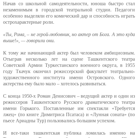
Начав со школьной самодеятельности, юноша быстро стал
незаменимым в городской театральной студии. Педагоги
особенно выделяли его комический дар и способность играть
острохарактерные роли.
«Ты, Рома, – не герой-любовник, но актер от Бога. А это куда
выше!», — говорили они.
К тому же начинающий актер был человеком амбициозным.
Отыграв несколько лет на сцене Ташкентского театра
Советской Армии Туркестанского военного округа, в 1955
году Ткачук окончил режиссерский факультет театрально-
художественного института имени Островского. Одного
актерства ему было мало – хотелось развиваться.
С конца 1950-х Роман Денисович – ведущий актер и один из
режиссеров Ташкентского Русского драматического театра
имени Горького. Поставленные им спектакли «Требуется
лжец» (по книге Димитриса Псатаса) и «Лунная соната» (по
пьесе Ариадны Тур) пользовались большим успехом.
И все-таки ташкентская публика ломилась именно на