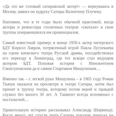
«Да это же готовый сатировский актер!» — вернувшись в
Москву, заявил он худруку Сатиры Валентину Плучеку.
Напомню, что в те годы было обычной практикой, когда
актеры и режиссеры столичных театров «сватали» в свои
труппы понравившихся им провинциалов.
Самый известный пример: в конце 1950-х актер питерского
БДТ Кирилл Лавров, потрясенный игрой Павла Луспекаева
на сцене киевского театра Русской драмы, посодействовал
его переезду в Ленинград, где тот вскоре стал ведущим
актером БДТ. Похожая история с Иннокентием
Смоктуновским да и самим Спартаком Мишулиным…
Именно так – с легкой руки Мишулина – в 1965 году Роман
Ткачук оказался на просмотре в театре Сатиры, затем был
принят в труппу театра, которому потом верой и правдой
служил без малого 30 лет. А Ташкент всегда вспоминал с
ностальгией…
Удивительную историю рассказывал Александр Ширвиндт.
Когда много лет спустя театр Сатиры поездом приехал на