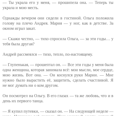
— Ты украла его у меня, — прошипела она. — Теперь ты
украла и мою месть.
Однажды вечером они сидели в гостиной. Ольга положила
голову на плечо Андрея. Мария — у ног, как в детстве. За
окном играл закат.
— Скажи честно, — тихо спросила Ольга, — за эти годы… у
тебя была другая?
Андрей рассмеялся — тихо, тепло, по-настоящему.
— Глупенькая, — прошептал он. — Все эти годы у меня была
одна женщина, которая занимала всё: мои мысли, мое сердце,
мою жизнь. Вот она. — Он коснулся руки Марии. — Мне
нужно было вырастить её, защитить, сделать счастливой. Я
не мог думать ни о ком другом.
Он посмотрел на Ольгу. В его глазах — та же любовь, что и в
день их первого танца.
— Я купил путевки, — сказал он. — На следующей неделе —