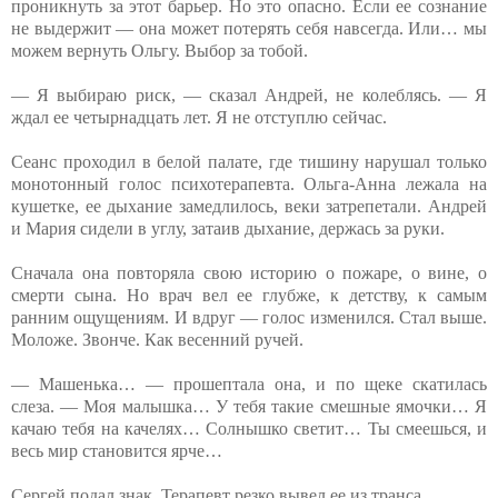
проникнуть за этот барьер. Но это опасно. Если ее сознание
не выдержит — она может потерять себя навсегда. Или… мы
можем вернуть Ольгу. Выбор за тобой.
— Я выбираю риск, — сказал Андрей, не колеблясь. — Я
ждал ее четырнадцать лет. Я не отступлю сейчас.
Сеанс проходил в белой палате, где тишину нарушал только
монотонный голос психотерапевта. Ольга-Анна лежала на
кушетке, ее дыхание замедлилось, веки затрепетали. Андрей
и Мария сидели в углу, затаив дыхание, держась за руки.
Сначала она повторяла свою историю о пожаре, о вине, о
смерти сына. Но врач вел ее глубже, к детству, к самым
ранним ощущениям. И вдруг — голос изменился. Стал выше.
Моложе. Звонче. Как весенний ручей.
— Машенька… — прошептала она, и по щеке скатилась
слеза. — Моя малышка… У тебя такие смешные ямочки… Я
качаю тебя на качелях… Солнышко светит… Ты смеешься, и
весь мир становится ярче…
Сергей подал знак. Терапевт резко вывел ее из транса.