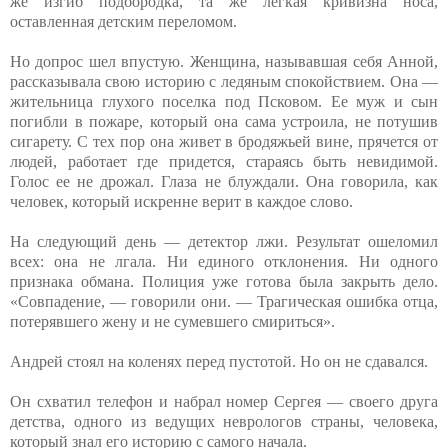
же изгиб подбородка, та же легкая кривизна носа,
оставленная детским переломом.
Но допрос шел впустую. Женщина, называвшая себя Анной,
рассказывала свою историю с ледяным спокойствием. Она —
жительница глухого поселка под Псковом. Ее муж и сын
погибли в пожаре, который она сама устроила, не потушив
сигарету. С тех пор она живет в бродяжьей вине, прячется от
людей, работает где придется, стараясь быть невидимой.
Голос ее не дрожал. Глаза не блуждали. Она говорила, как
человек, который искренне верит в каждое слово.
На следующий день — детектор лжи. Результат ошеломил
всех: она не лгала. Ни единого отклонения. Ни одного
признака обмана. Полиция уже готова была закрыть дело.
«Совпадение, — говорили они. — Трагическая ошибка отца,
потерявшего жену и не сумевшего смириться».
Андрей стоял на коленях перед пустотой. Но он не сдавался.
Он схватил телефон и набрал номер Сергея — своего друга
детства, одного из ведущих неврологов страны, человека,
который знал его историю с самого начала.