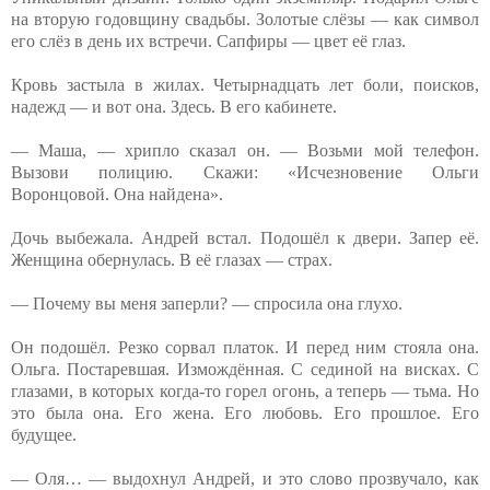
на вторую годовщину свадьбы. Золотые слёзы — как символ
его слёз в день их встречи. Сапфиры — цвет её глаз.
Кровь застыла в жилах. Четырнадцать лет боли, поисков,
надежд — и вот она. Здесь. В его кабинете.
— Маша, — хрипло сказал он. — Возьми мой телефон.
Вызови полицию. Скажи: «Исчезновение Ольги
Воронцовой. Она найдена».
Дочь выбежала. Андрей встал. Подошёл к двери. Запер её.
Женщина обернулась. В её глазах — страх.
— Почему вы меня заперли? — спросила она глухо.
Он подошёл. Резко сорвал платок. И перед ним стояла она.
Ольга. Постаревшая. Измождённая. С сединой на висках. С
глазами, в которых когда-то горел огонь, а теперь — тьма. Но
это была она. Его жена. Его любовь. Его прошлое. Его
будущее.
— Оля… — выдохнул Андрей, и это слово прозвучало, как