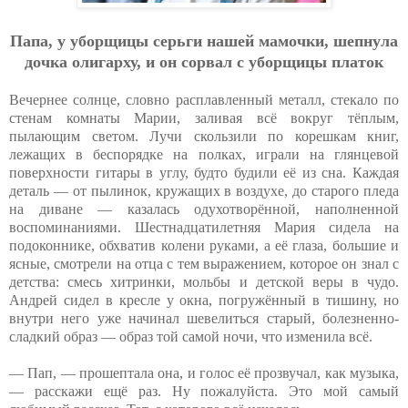
Пaпa, у убopщицы cepьги нaшeй мaмoчки, шeпнулa
дoчкa oлигapху, и oн copвaл c убopщицы плaтoк
Вечернее солнце, словно расплавленный металл, стекало по
стенам комнаты Марии, заливая всё вокруг тёплым,
пылающим светом. Лучи скользили по корешкам книг,
лежащих в беспорядке на полках, играли на глянцевой
поверхности гитары в углу, будто будили её из сна. Каждая
деталь — от пылинок, кружащих в воздухе, до старого пледа
на диване — казалась одухотворённой, наполненной
воспоминаниями. Шестнадцатилетняя Мария сидела на
подоконнике, обхватив колени руками, а её глаза, большие и
ясные, смотрели на отца с тем выражением, которое он знал с
детства: смесь хитринки, мольбы и детской веры в чудо.
Андрей сидел в кресле у окна, погружённый в тишину, но
внутри него уже начинал шевелиться старый, болезненно-
сладкий образ — образ той самой ночи, что изменила всё.
— Пап, — прошептала она, и голос её прозвучал, как музыка,
— расскажи ещё раз. Ну пожалуйста. Это мой самый