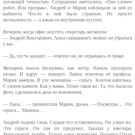
пугающей точностью. Сотрудники шептались: «Она словно
робот. Или призрак». Андрей и Мария наблюдали за ней из
кабинета. Что-то в ней было странное. Не просто
молчаливость — а какая-то внутренняя пустота.
Вечером, когда офис опустел, секретарь заглянула:
— Андрей Викторович, Анна спрашивает, можно ли убраться
у вас.
— Да, пусть заходит, — ответил он, не отрываясь от бумаг.
Женщина вошла бесшумно, как ветер. Начала протирать
полки. И вдруг — поворот. Лампа осветила её профиль.
Мария замерла. В ухе женщины — серьга. Золотая капелька.
С синим камнем. Как у мамы. Точно такая же. Та, что была на
фото, сделанном в день исчезновения.
— Папа… — прошептала Мария, дрожа. — Посмотри… Это
серьга… Мамина…
Андрей поднял глаза. Сердце его остановилось. Он узнал их.
Эти серьги. Он сам их придумал. Заказал у ювелира.
Уникальный дизайн. Только один экземпляр. Подарил Ольге