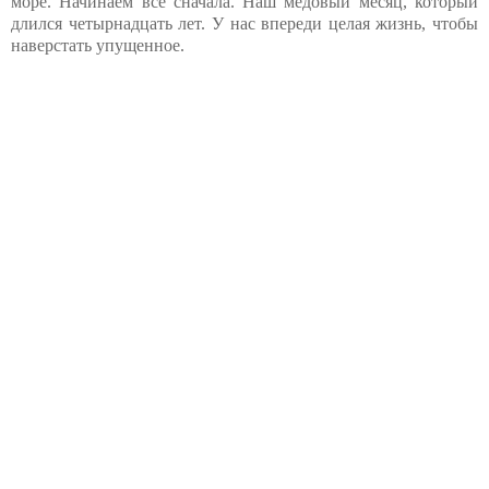
море. Начинаем всё сначала. Наш медовый месяц, который
длился четырнадцать лет. У нас впереди целая жизнь, чтобы
наверстать упущенное.