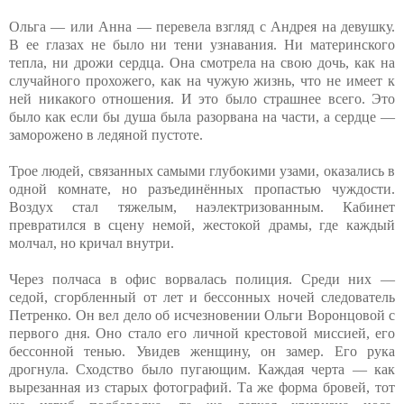
Ольга — или Анна — перевела взгляд с Андрея на девушку.
В ее глазах не было ни тени узнавания. Ни материнского
тепла, ни дрожи сердца. Она смотрела на свою дочь, как на
случайного прохожего, как на чужую жизнь, что не имеет к
ней никакого отношения. И это было страшнее всего. Это
было как если бы душа была разорвана на части, а сердце —
заморожено в ледяной пустоте.
Трое людей, связанных самыми глубокими узами, оказались в
одной комнате, но разъединённых пропастью чуждости.
Воздух стал тяжелым, наэлектризованным. Кабинет
превратился в сцену немой, жестокой драмы, где каждый
молчал, но кричал внутри.
Через полчаса в офис ворвалась полиция. Среди них —
седой, сгорбленный от лет и бессонных ночей следователь
Петренко. Он вел дело об исчезновении Ольги Воронцовой с
первого дня. Оно стало его личной крестовой миссией, его
бессонной тенью. Увидев женщину, он замер. Его рука
дрогнула. Сходство было пугающим. Каждая черта — как
вырезанная из старых фотографий. Та же форма бровей, тот