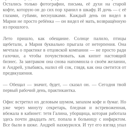
Остались только фотографии, письма, её духи на старой
кофте, которую он до сих пор хранил в шкафу. И дочь — с её
глазами, губами, веснушками. Каждый день он видел в
Марии не просто ребёнка — он видел её мать, возвращённую
из прошлого.
Лето пришло, как обещание. Солнце палило, птицы
щебетали, а Мария буквально прыгала от нетерпения. Она
мечтала о практике в отцовской компании — не просто ради
галочки, а чтобы почувствовать, как кипит настоящий
бизнес. За завтраком она снова напомнила о своём желании,
и Андрей, улыбаясь, налил ей сок, глядя, как она светится от
предвкушения.
— Обещал — значит, будет, — сказал он. — Сегодня твой
первый рабочий день, практикантка.
Офис встретил их деловым шумом, запахом кофе и бумаг. Но
уже через минуту секретарь, бледная и встревоженная,
вбежала в кабинет: тетя Галина, уборщица, которая работала
здесь почти двадцать лет, попала в больницу с инфарктом.
Все были в шоке. Андрей нахмурился. И тут его взгляд упал