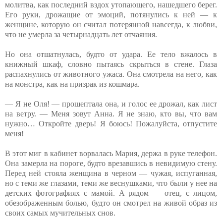
молитва, как последний вздох утопающего, нашедшего берег.
Его руки, дрожащие от эмоций, потянулись к ней — к
женщине, которую он считал потерянной навсегда, к любви,
что не умерла за четырнадцать лет отчаяния.
Но она отшатнулась, будто от удара. Ее тело вжалось в
книжный шкаф, словно пытаясь скрыться в стене. Глаза
распахнулись от животного ужаса. Она смотрела на него, как
на монстра, как на призрак из кошмара.
— Я не Оля! — прошептала она, и голос ее дрожал, как лист
на ветру. — Меня зовут Анна. Я не знаю, кто вы, что вам
нужно… Откройте дверь! Я боюсь! Пожалуйста, отпустите
меня!
В этот миг в кабинет ворвалась Мария, держа в руке телефон.
Она замерла на пороге, будто врезавшись в невидимую стену.
Перед ней стояла женщина в черном — чужая, испуганная,
но с теми же глазами, теми же веснушками, что были у нее на
детских фотографиях с мамой. А рядом — отец, с лицом,
обезображенным болью, будто он смотрел на живой образ из
своих самых мучительных снов.