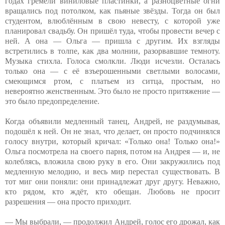
годах гремели виниловые пластинки, а разноцветные огни
вращались под потолком, как пьяные звёзды. Тогда он был
студентом, влюблённым в свою невесту, с которой уже
планировал свадьбу. Он пришёл туда, чтобы провести вечер с
ней. А она — Ольга — пришла с другим. Их взгляды
встретились в толпе, как два молнии, разорвавшие темноту.
Музыка стихла. Голоса смолкли. Люди исчезли. Осталась
только она — с её взъерошенными светлыми волосами,
смеющимся ртом, с платьем из ситца, простым, но
невероятно женственным. Это было не просто притяжение —
это было предопределение.
Когда объявили медленный танец, Андрей, не раздумывая,
подошёл к ней. Он не знал, что делает, он просто подчинялся
голосу внутри, который кричал: «Только она! Только она!»
Ольга посмотрела на своего парня, потом на Андрея — и, не
колеблясь, вложила свою руку в его. Они закружились под
медленную мелодию, и весь мир перестал существовать. В
тот миг они поняли: они принадлежат друг другу. Неважно,
кто рядом, кто ждёт, кто обещан. Любовь не просит
разрешения — она просто приходит.
— Мы выбрали, — продолжил Андрей, голос его дрожал, как