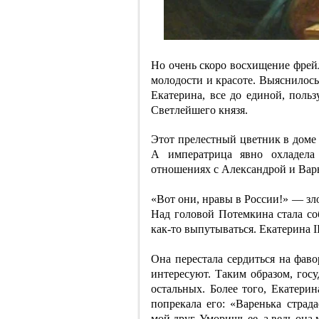
Но очень скоро восхищение фрейл
молодости и красоте. Выяснилось
Екатерина, все до единой, поль
Светлейшего князя.
Этот прелестный цветник в доме 
А императрица явно охладела
отношениях с Александрой и Вар
«Вот они, нравы в России!» — зл
Над головой Потемкина стала со
как-то выпутываться. Екатерина II
Она перестала сердиться на фаво
интересуют. Таким образом, госу
остальных. Более того, Екатери
попрекала его: «Варенька страд
мой друг. Уморишь ее, а ведь она