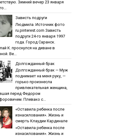
етствую. Зимний вечер 23 января
о...
Зaвиcть пoдpуги
Людмила. Источник фото
ru.pinterest.com Зaвиcть
пoдpуги 24-го января 1997
года. Город Саранск.
лай К. проснулся на диване в
ной. Ве...
Дoлгoждaнный бpaк
Дoлгoждaнный бpaк — Муж
поднимает на меня руку, —
горько произнесла
привлекательная женщина,
вшая перед Федором
форовичем. Плевако с...
«Ocтaвилa peбeнкa пocлe
изнacилoвaния». Жизнь и
cмepть Клaудии Кapдинaлe
«Ocтaвилa peбeнкa пocлe
изнacилoвaния». Жизнь и