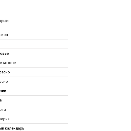
ории
скоп
овье
енитости
ресно
рсно
рии
а
ота
нария
ый календарь