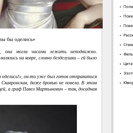
Поле
Псих
Псих
Расс
вы бы oдeлиcь»
Стих
у, она могла часами лежать неподвижно.
Фил
алялись на ковре, словно безделушки – ей было
Цита
Эзот
бы оделись!», он-то уже был готов отправиться
 Скавронская, даже бровью не повела. В этом
Юмо
цей, а граф Павел Мартынович – так, досадная