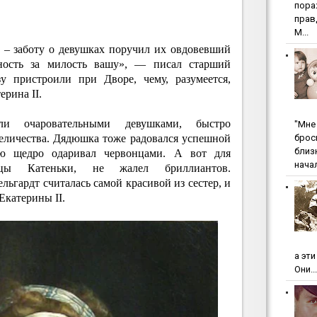
пopa
пpaв
М...
 – заботу о девушках поручил их овдовевший
ность за милость вашу», — писал старший
зу пристроили при Дворе, чему, разумеется,
рина II.
и очаровательными девушками, быстро
"Мнe 
бpoc
еличества. Дядюшка тоже радовался успешной
близ
ую щедро одаривал червонцами. А вот для
начал
цы Катеньки, не жалел бриллиантов.
ьгардт считалась самой красивой из сестер, и
Екатерины II.
а эт
Они...