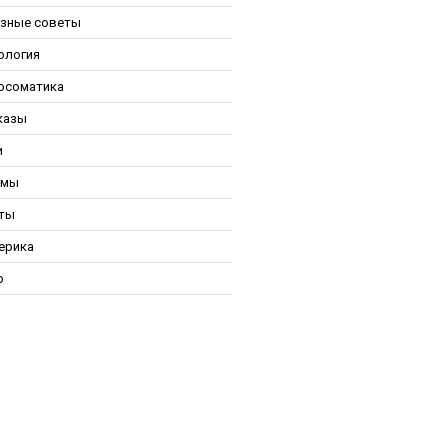
зные советы
ология
осоматика
казы
и
ьмы
ты
ерика
р