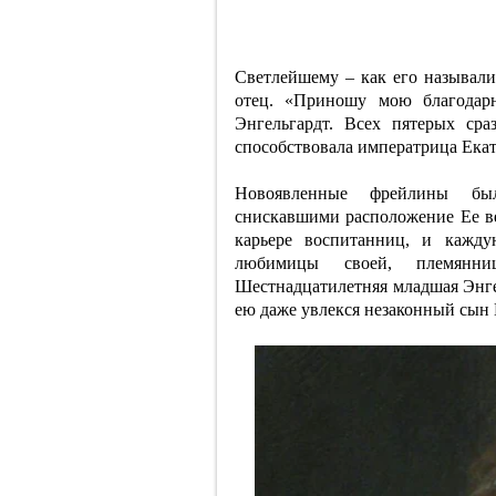
Светлейшему – как его называли
отец. «Приношу мою благодар
Энгельгардт. Всех пятерых сра
способствовала императрица Екате
Новоявленные фрейлины был
снискавшими расположение Ее в
карьере воспитанниц, и кажд
любимицы своей, племянни
Шестнадцатилетняя младшая Энгел
ею даже увлекся незаконный сын 