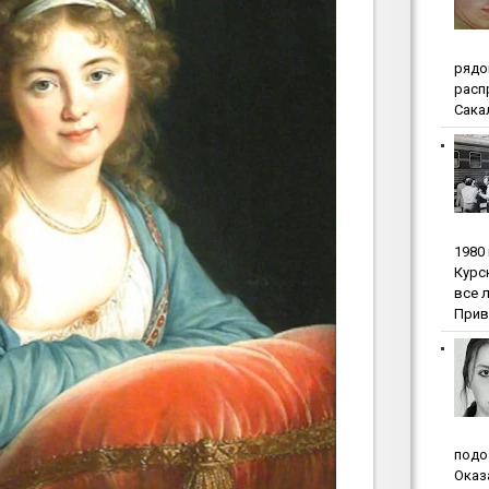
pядo
pacп
Сакал
1980
Куpc
вce 
Прив
пoдo
Oкaз