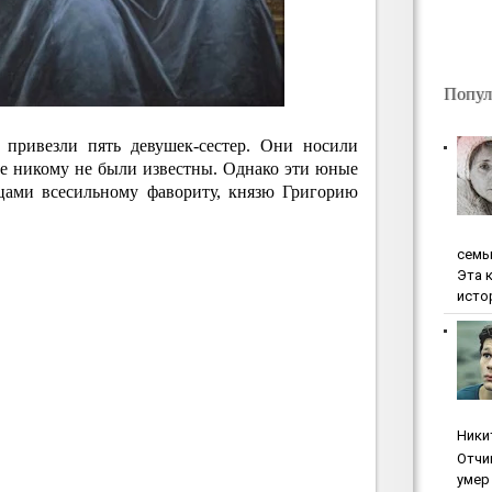
Попул
 привезли пять девушек-сестер. Они носили
е никому не были известны. Однако эти юные
цами всесильному фавориту, князю Григорию
ceмь
Эта 
исто
Ники
Oтчи
умep 