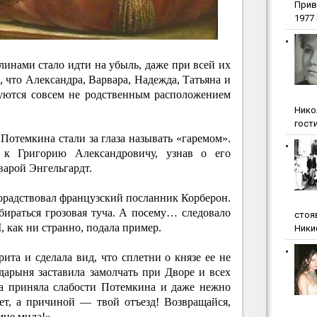
Прив
1977 г
инами стало идти на убыль, даже при всей их
, что Александра, Варвара, Надежда, Татьяна и
зуются совсем не родственным расположением
Нико
гости
Потемкина стали за глаза называть «гаремом».
 к Григорию Александровичу, узнав о его
варой Энгельгардт.
орадствовал французский посланник Корберон.
бираться грозовая туча. А посему… следовало
стоя
, как ни странно, подала пример.
Ники
рита и сделала вид, что сплетни о князе ее не
дарыня заставила замолчать при Дворе и всех
на приняла слабости Потемкина и даже нежно
ает, а причиной — твой отъезд! Возвращайся,
 мне мила!»