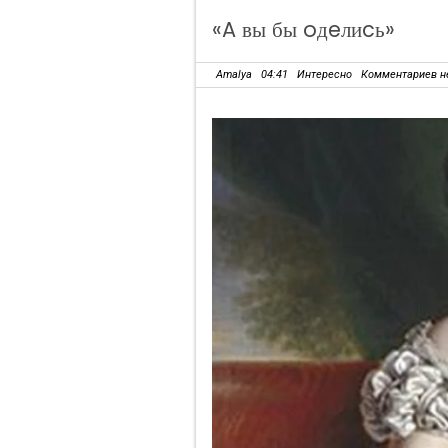
«A вы бы oдeлиcь»
Amalya
04:41
Интересно
Комментариев н