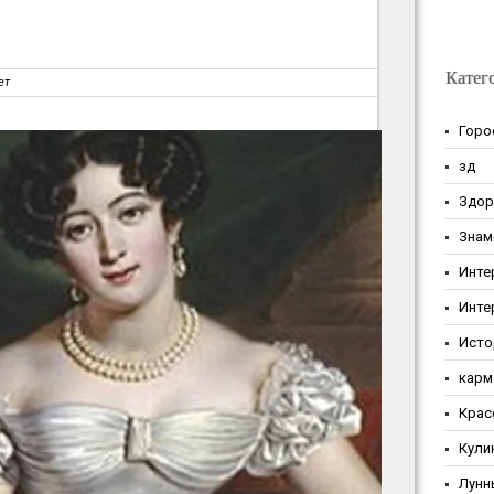
Катег
ет
Горо
зд
Здор
Знам
Инте
Инте
Исто
карм
Крас
Кули
Лунн