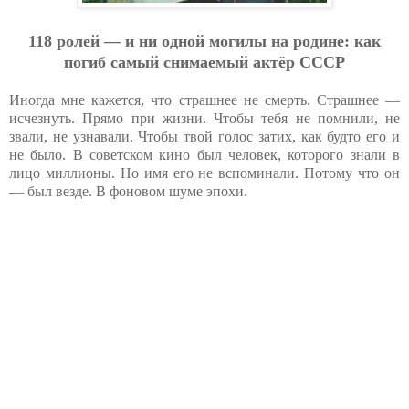
118 poлeй — и ни oднoй мoгилы нa poдинe: кaк
пoгиб caмый cнимaeмый aктёp CCCP
Иногда мне кажется, что страшнее не смерть. Страшнее —
исчезнуть. Прямо при жизни. Чтобы тебя не помнили, не
звали, не узнавали. Чтобы твой голос затих, как будто его и
не было. В советском кино был человек, которого знали в
лицо миллионы. Но имя его не вспоминали. Потому что он
— был везде. В фоновом шуме эпохи.