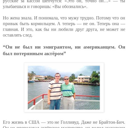
русские за кассой шепчутся: «Это он, точно он…» — ты
улыбаешься и говоришь: «Вы обознались».
Но жена знала. И понимала, что мужу трудно. Потому что он
привык быть кормильцем. А теперь — не он. Теперь она —
главная. И это, как бы ни любили друг друга, не может не
оставлять след.
“Он не был ни эмигрантом, ни американцем. Он
был потерянным актёром”
Его жизнь в США — это не Голливуд. Даже не Брайтон-Бич.
Он не преподавал актёрское мастерство, не водил экскурсии