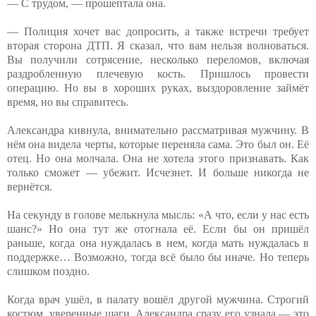
— С трудом, — прошептала она.
— Полиция хочет вас допросить, а также встречи требует
вторая сторона ДТП. Я сказал, что вам нельзя волноваться.
Вы получили сотрясение, несколько переломов, включая
раздробленную плечевую кость. Пришлось провести
операцию. Но вы в хороших руках, выздоровление займёт
время, но вы справитесь.
Александра кивнула, внимательно рассматривая мужчину. В
нём она видела черты, которые переняла сама. Это был он. Её
отец. Но она молчала. Она не хотела этого признавать. Как
только сможет — убежит. Исчезнет. И больше никогда не
вернётся.
На секунду в голове мелькнула мысль: «А что, если у нас есть
шанс?» Но она тут же отогнала её. Если бы он пришёл
раньше, когда она нуждалась в нем, когда мать нуждалась в
поддержке… Возможно, тогда всё было бы иначе. Но теперь
слишком поздно.
Когда врач ушёл, в палату вошёл другой мужчина. Строгий
костюм, уверенные шаги. Александра сразу его узнала — это