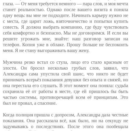
глаза. — От меня требуется немного — пара слов, и моя мечта
станет реальностью. Однако после вашего визита я поняла
одну вещь: вы мне не подходите. Начинать карьеру нужно не
с места, где царит ложь, взяточничество и попытки купить
совесть. Я должна выбрать компанию, где буду чувствовать
себя комфортно и безопасно. Мы не договоримся. И если вы
решите угрожать мне, знайте: наш разговор записан на
телефон. Копия уже в облаке. Прошу больше не беспокоить
меня. Я не стану выгораживать вашу жену.
Мужчина резко встал со стула, лицо его стало красным от
злости. Он бросил несколько грубых слов, заявил, что
Александра сама упустила свой шанс, что никто не будет
принимать всерьёз показания девушки без опыта и связей, но
она перестала его слушать. В этот момент она поняла: судьба
сохранила её от работы в месте, где ей пришлось бы быть
частью системы, противоречащей всем её принципам. Это
был не провал, а спасение.
Когда полиция пришла с допросом, Александра дала честные
показания. Она рассказала всё, как было, ни на секунду не
задумываясь о последствиях. После этого она пообещала