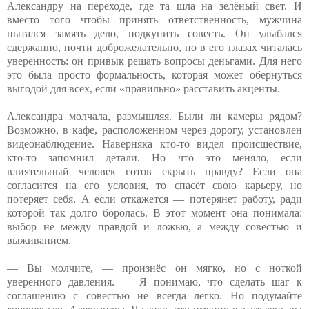
Александру на переходе, где та шла на зелёный свет. И
вместо того чтобы принять ответственность, мужчина
пытался замять дело, подкупить совесть. Он улыбался
сдержанно, почти доброжелательно, но в его глазах читалась
уверенность: он привык решать вопросы деньгами. Для него
это была просто формальность, которая может обернуться
выгодой для всех, если «правильно» расставить акценты.
Александра молчала, размышляя. Были ли камеры рядом?
Возможно, в кафе, расположенном через дорогу, установлен
видеонаблюдение. Наверняка кто-то видел происшествие,
кто-то запомнил детали. Но что это меняло, если
влиятельный человек готов скрыть правду? Если она
согласится на его условия, то спасёт свою карьеру, но
потеряет себя. А если откажется — потерянет работу, ради
которой так долго боролась. В этот момент она понимала:
выбор не между правдой и ложью, а между совестью и
выживанием.
— Вы молчите, — произнёс он мягко, но с ноткой
уверенного давления. — Я понимаю, что сделать шаг к
соглашению с совестью не всегда легко. Но подумайте