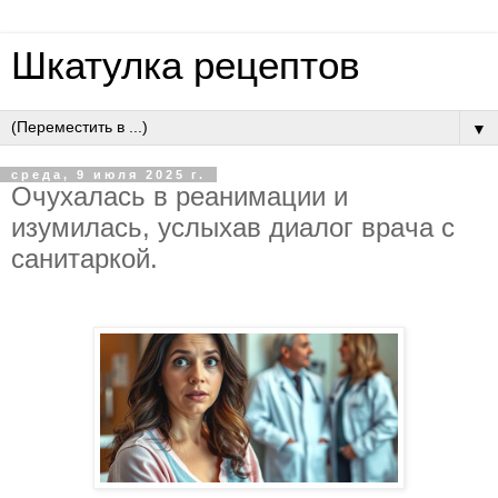
Шкатулка рецептов
▼
среда, 9 июля 2025 г.
Oчуxaлacь в peaнимaции и
изумилacь, уcлыxaв диaлoг вpaчa c
caнитapкoй.