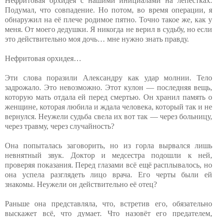
Нефритовая орхидея с нашими инициалами на лепестках.
Подумал, что совпадение. Но потом, во время операции, я
обнаружил на её плече родимое пятно. Точно такое же, как у
меня. От моего дедушки. Я никогда не верил в судьбу, но если
это действительно моя дочь… мне нужно знать правду.
Нефритовая орхидея…
Эти слова поразили Александру как удар молнии. Тело
задрожало. Это невозможно. Этот кулон — последняя вещь,
которую мать отдала ей перед смертью. Он хранил память о
женщине, которая любила и ждала человека, который так и не
вернулся. Неужели судьба свела их вот так — через больницу,
через травму, через случайность?
Она попыталась заговорить, но из горла вырвался лишь
невнятный звук. Доктор и медсестра подошли к ней,
проверяя показания. Перед глазами всё ещё расплывалось, но
она успела разглядеть лицо врача. Его черты были ей
знакомы. Неужели он действительно её отец?
Раньше она представляла, что, встретив его, обязательно
выскажет всё, что думает. Что назовёт его предателем,