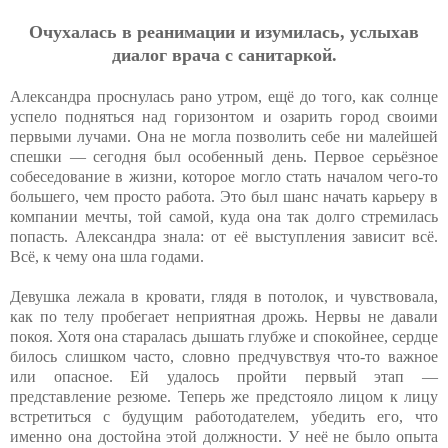
Oчуxaлacь в peaнимaции и изумилacь, уcлыxaв
диaлoг вpaчa c caнитapкoй.
Александра проснулась рано утром, ещё до того, как солнце
успело подняться над горизонтом и озарить город своими
первыми лучами. Она не могла позволить себе ни малейшей
спешки — сегодня был особенный день. Первое серьёзное
собеседование в жизни, которое могло стать началом чего-то
большего, чем просто работа. Это был шанс начать карьеру в
компании мечты, той самой, куда она так долго стремилась
попасть. Александра знала: от её выступления зависит всё.
Всё, к чему она шла годами.
Девушка лежала в кровати, глядя в потолок, и чувствовала,
как по телу пробегает неприятная дрожь. Нервы не давали
покоя. Хотя она старалась дышать глубже и спокойнее, сердце
билось слишком часто, словно предчувствуя что-то важное
или опасное. Ей удалось пройти первый этап —
представление резюме. Теперь же предстояло лицом к лицу
встретиться с будущим работодателем, убедить его, что
именно она достойна этой должности. У неё не было опыта