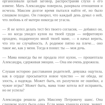
организовали целый заговор, распространяя слухи о его
измене. Мать Александры поверила, разорвала отношения и
исчезла. Максим долгое время пытался найти её, но было
слишком поздно. Он говорил, что каждый день думал о ней,
что любовь к её матери никогда не угасла.
— Я не хотел делать тест без твоего согласия, — добавил он,
— но когда увидел кулон на твоей груди — нефритовую
орхидею, подаренную мной твоей маме, — я начал верить,
что это не случайность. А родимое пятно на плече… оно
такое же, как у меня. Тогда я понял: ты — моя дочь.
— Мама никогда бы не продала этот кулон, — прошептала
Александра, сдерживая эмоции. — Она им очень дорожила.
Слушая историю расставания родителей, девушка ощутила,
как в сердце просыпается новое чувство — не обида, не
злость, а надежда. Может быть, их разлучили не ошибки, а
чужие игры? Может быть, мама тоже хотела всё исправить,
но не успела?
Александра решила дать Максиму Петровичу шанс. Она
слишком долго была одна. Если мама хранила кулон, значит,