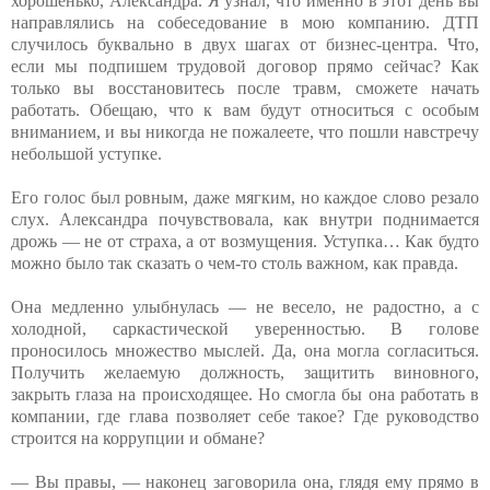
хорошенько, Александра. Я узнал, что именно в этот день вы
направлялись на собеседование в мою компанию. ДТП
случилось буквально в двух шагах от бизнес-центра. Что,
если мы подпишем трудовой договор прямо сейчас? Как
только вы восстановитесь после травм, сможете начать
работать. Обещаю, что к вам будут относиться с особым
вниманием, и вы никогда не пожалеете, что пошли навстречу
небольшой уступке.
Его голос был ровным, даже мягким, но каждое слово резало
слух. Александра почувствовала, как внутри поднимается
дрожь — не от страха, а от возмущения. Уступка… Как будто
можно было так сказать о чем-то столь важном, как правда.
Она медленно улыбнулась — не весело, не радостно, а с
холодной, саркастической уверенностью. В голове
проносилось множество мыслей. Да, она могла согласиться.
Получить желаемую должность, защитить виновного,
закрыть глаза на происходящее. Но смогла бы она работать в
компании, где глава позволяет себе такое? Где руководство
строится на коррупции и обмане?
— Вы правы, — наконец заговорила она, глядя ему прямо в