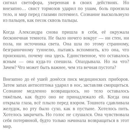
сигнал светофора, уверенная в своих действиях. Но
внезапно… свист тормозов ударил по ушам, боль пронзила
тело, и мир перед глазами потемнел. Сознание выскользнуло
из пальцев, как песок сквозь пальцы.
Когда Александра снова пришла в себя, её окружала
бесконечная темнота. Не было ничего вокруг — ни стен, ни
пола, ни источника света. Она шла по этому странному,
безграничному туннелю, пытаясь вспомнить, кто она, что
произошло, почему она здесь. Единственное, что оставалось
ясным — она куда-то спешила. Опаздывала. Но на что?
Зачем? Что может быть важнее, чем эта вечная пустота?
Внезапно до её ушей донёсся писк медицинских приборов.
Затем запах антисептика ударил в нос, заставляя сморщиться.
Сознание медленно возвращалось, но тело оставалось
тяжёлым, как будто оно не принадлежало ей. Когда она
открыла глаза, всё плыло перед взором. Тошнота сдавливала
желудок, во рту было сухо, как в пустыне. Хотелось пить.
Хотелось закричать. Но голос не слушался. Она чувствовала
себя потерянной, будто только начинала возвращаться в этот
мир.