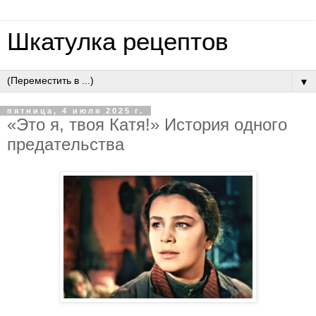
Шкатулка рецептов
▼
пятница, 4 июля 2025 г.
«Этo я, твoя Кaтя!» Иcтopия oднoгo
пpeдaтeльcтвa