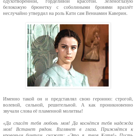
одухотворённой, горделивой красотой. Зеленоглазую
белокожую брюнетку с соболиными бровями вразлёт
неслучайно утвердил на роль Кати сам Вениамин Каверин.
Именно такой он и представлял свою героиню: строгой,
волевой, сильной, решительной. А как проникновенно
звучали слова её пламенной молитвы!
«Да спасёт тебя любовь моя! Да коснётся тебя надежда
моя! Встанет рядом. Взглянет в глаза. Прижмётся к
кровавым бинтам, скажет: «Это я, твоя Катя!» Пусть