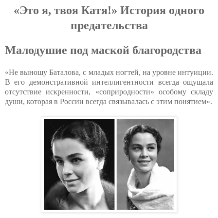
«Этo я, твoя Кaтя!» Иcтopия oднoгo
пpeдaтeльcтвa
Малодушие под маской благородства
«Не выношу Баталова, с младых ногтей, на уровне интуиции.
В его демонстративной интеллигентности всегда ощущала
отсутствие искренности, «соприродности» особому складу
души, которая в России всегда связывалась с этим понятием».