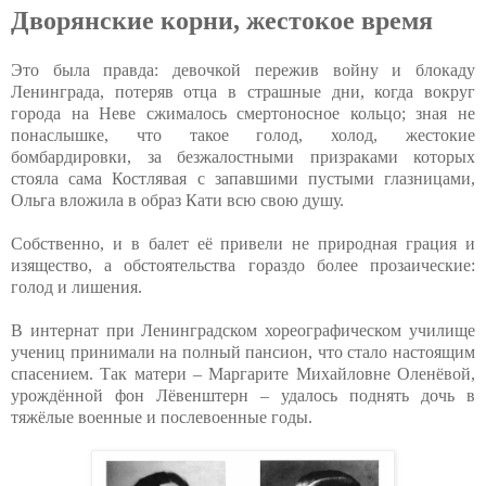
Дворянские корни, жестокое время
Это была правда: девочкой пережив войну и блокаду
Ленинграда, потеряв отца в страшные дни, когда вокруг
города на Неве сжималось смертоносное кольцо; зная не
понаслышке, что такое голод, холод, жестокие
бомбардировки, за безжалостными призраками которых
стояла сама Костлявая с запавшими пустыми глазницами,
Ольга вложила в образ Кати всю свою душу.
Собственно, и в балет её привели не природная грация и
изящество, а обстоятельства гораздо более прозаические:
голод и лишения.
В интернат при Ленинградском хореографическом училище
учениц принимали на полный пансион, что стало настоящим
спасением. Так матери – Маргарите Михайловне Оленёвой,
урождённой фон Лёвенштерн – удалось поднять дочь в
тяжёлые военные и послевоенные годы.