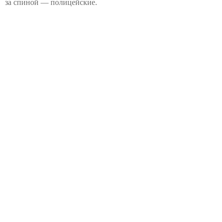
за спиной — полицейские.