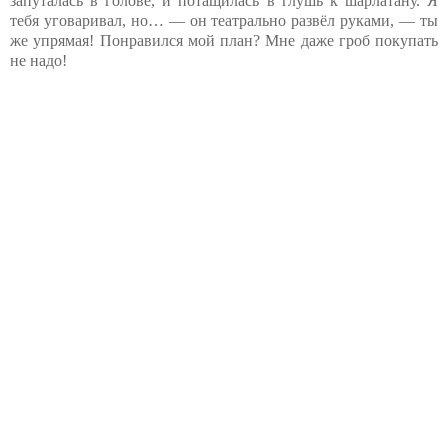
запуталась в голове, и потащилась в глушь к шарлатану. Я
тебя уговаривал, но… — он театрально развёл руками, — ты
же упрямая! Понравился мой план? Мне даже гроб покупать
не надо!