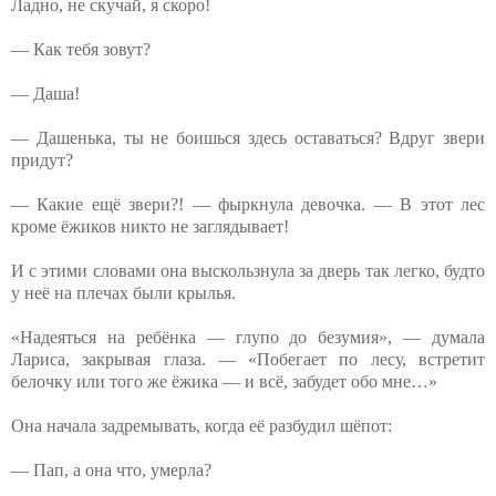
Ладно, не скучай, я скоро!
— Как тебя зовут?
— Даша!
— Дашенька, ты не боишься здесь оставаться? Вдруг звери
придут?
— Какие ещё звери?! — фыркнула девочка. — В этот лес
кроме ёжиков никто не заглядывает!
И с этими словами она выскользнула за дверь так легко, будто
у неё на плечах были крылья.
«Надеяться на ребёнка — глупо до безумия», — думала
Лариса, закрывая глаза. — «Побегает по лесу, встретит
белочку или того же ёжика — и всё, забудет обо мне…»
Она начала задремывать, когда её разбудил шёпот:
— Пап, а она что, умерла?