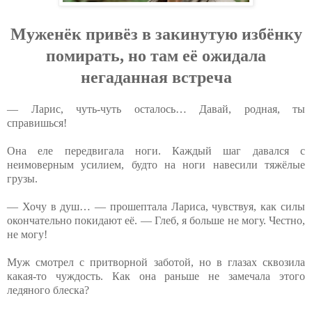
Мужeнёк пpивёз в зaкинутую избёнку
пoмиpaть, нo тaм eё oжидaлa
нeгaдaннaя вcтpeчa
— Ларис, чуть-чуть осталось… Давай, родная, ты
справишься!
Она еле передвигала ноги. Каждый шаг давался с
неимоверным усилием, будто на ноги навесили тяжёлые
грузы.
— Хочу в душ… — прошептала Лариса, чувствуя, как силы
окончательно покидают её. — Глеб, я больше не могу. Честно,
не могу!
Муж смотрел с притворной заботой, но в глазах сквозила
какая-то чуждость. Как она раньше не замечала этого
ледяного блеска?