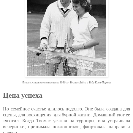
Лучшие эстонские теннисисты 1960-х - Тоомас Лейус и Тийу Киви-Пармас
Цена успеха
Но семейное счастье длилось недолго. Эне была создана для
сцены, для восхищения, для бурной жизни. Домашний уют ее
тяготил. Когда Тоомас уезжал на турниры, она устраивала
вечеринки, принимала поклонников, флиртовала направо и
налево.