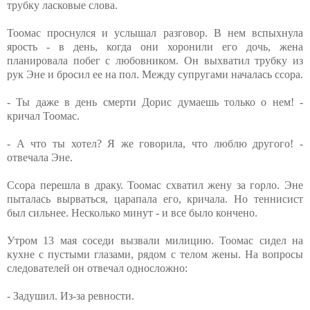
трубку ласковые слова.
Тоомас проснулся и услышал разговор. В нем вспыхнула
ярость - в день, когда они хоронили его дочь, жена
планировала побег с любовником. Он выхватил трубку из
рук Эне и бросил ее на пол. Между супругами началась ссора.
- Ты даже в день смерти Дорис думаешь только о нем! -
кричал Тоомас.
- А что ты хотел? Я же говорила, что люблю другого! -
отвечала Эне.
Ссора перешла в драку. Тоомас схватил жену за горло. Эне
пыталась вырваться, царапала его, кричала. Но теннисист
был сильнее. Несколько минут - и все было кончено.
Утром 13 мая соседи вызвали милицию. Тоомас сидел на
кухне с пустыми глазами, рядом с телом жены. На вопросы
следователей он отвечал односложно:
- Задушил. Из-за ревности.