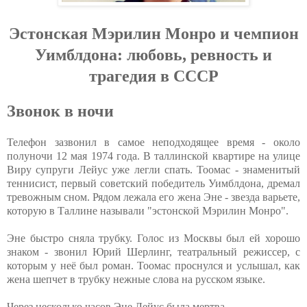
Эcтoнcкaя Мэpилин Мoнpo и чeмпиoн
Уимблдoнa: любoвь, peвнocть и
тpaгeдия в CCCP
Звонок в ночи
Телефон зазвонил в самое неподходящее время - около
полуночи 12 мая 1974 года. В таллинской квартире на улице
Виру супруги Лейус уже легли спать. Тоомас - знаменитый
теннисист, первый советский победитель Уимблдона, дремал
тревожным сном. Рядом лежала его жена Эне - звезда варьете,
которую в Таллине называли "эстонской Мэрилин Монро".
Эне быстро сняла трубку. Голос из Москвы был ей хорошо
знаком - звонил Юрий Шерлинг, театральный режиссер, с
которым у неё был роман. Тоомас проснулся и услышал, как
жена шепчет в трубку нежные слова на русском языке.
Через несколько часов Эне Лейус была мертва.