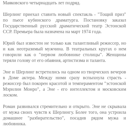
Маяковского четырнадцать лет подряд.
Шерлинг приехал ставить новый спектакль - "Тощий приз"
по пьесе кубинского драматурга. Постановку заказал
Государственный русский драматический театр Эстонской
ССР. Премьера была назначена на март 1974 года.
Юрий был известен не только как талантливый режиссер, но
и как неотразимый мужчина. В театральных кругах о нем
говорили как о "первом любовнике столицы". Женщины
теряли голову от его обаяния, артистизма и таланта.
Эне и Шерлинг встретились на одном из творческих вечеров
в Доме актера. Между ними сразу вспыхнула страсть -
режиссер был покорен красотой и темпераментом "эстонской
Мэрилин Монро", а Эне - его интеллектом и московским
лоском.
Роман развивался стремительно и открыто. Эне не скрывала
от мужа своих чувств к Шерлингу. Более того, она устроила
домашнее "разбирательство", посадив рядом мужа и
любовника.