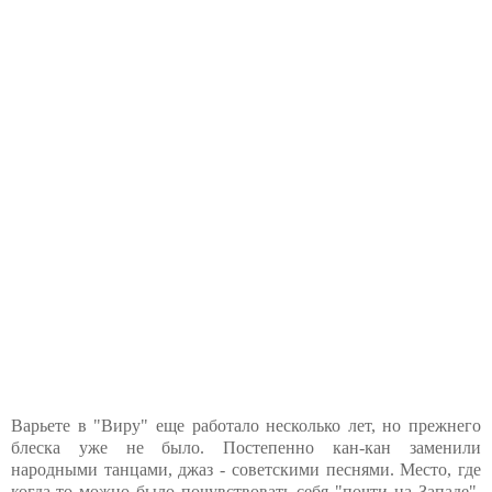
Варьете в "Виру" еще работало несколько лет, но прежнего
блеска уже не было. Постепенно кан-кан заменили
народными танцами, джаз - советскими песнями. Место, где
когда-то можно было почувствовать себя "почти на Западе",