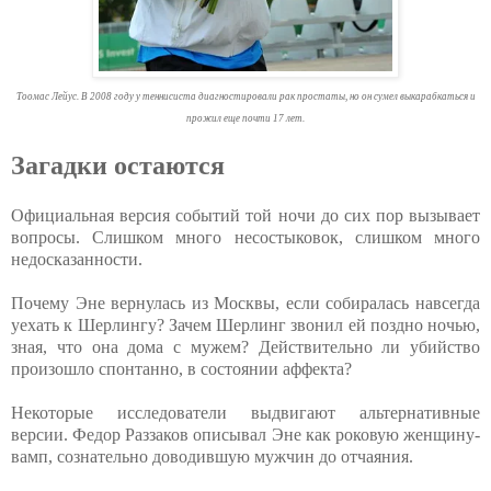
Тоомас Лейус. В 2008 году у теннисиста диагностировали рак простаты, но он сумел выкарабкаться и
прожил еще почти 17 лет.
Загадки остаются
Официальная версия событий той ночи до сих пор вызывает
вопросы. Слишком много несостыковок, слишком много
недосказанности.
Почему Эне вернулась из Москвы, если собиралась навсегда
уехать к Шерлингу? Зачем Шерлинг звонил ей поздно ночью,
зная, что она дома с мужем? Действительно ли убийство
произошло спонтанно, в состоянии аффекта?
Некоторые исследователи выдвигают альтернативные
версии. Федор Раззаков описывал Эне как роковую женщину-
вамп, сознательно доводившую мужчин до отчаяния.