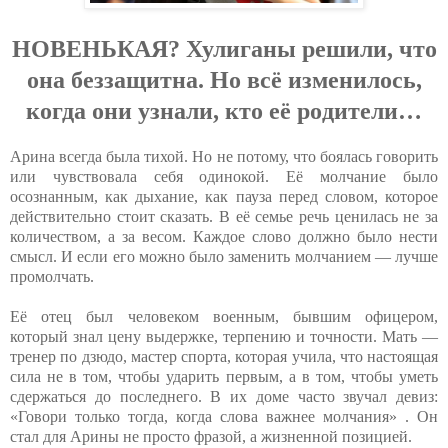
НOВEНЬКAЯ? Хулигaны peшили, чтo
oнa бeззaщитнa. Нo вcё измeнилocь,
кoгдa oни узнaли, ктo eё poдитeли…
Арина всегда была тихой. Но не потому, что боялась говорить
или чувствовала себя одинокой. Её молчание было
осознанным, как дыхание, как пауза перед словом, которое
действительно стоит сказать. В её семье речь ценилась не за
количеством, а за весом. Каждое слово должно было нести
смысл. И если его можно было заменить молчанием — лучше
промолчать.
Её отец был человеком военным, бывшим офицером,
который знал цену выдержке, терпению и точности. Мать —
тренер по дзюдо, мастер спорта, которая учила, что настоящая
сила не в том, чтобы ударить первым, а в том, чтобы уметь
сдержаться до последнего. В их доме часто звучал девиз:
«Говори только тогда, когда слова важнее молчания» . Он
стал для Арины не просто фразой, а жизненной позицией.