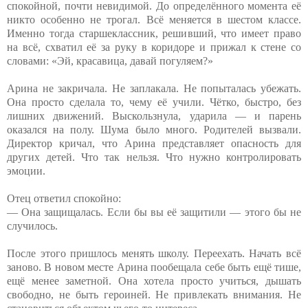
спокойной, почти невидимой. До определённого момента её
никто особенно не трогал. Всё меняется в шестом классе.
Именно тогда старшеклассник, решивший, что имеет право
на всё, схватил её за руку в коридоре и прижал к стене со
словами: «Эй, красавица, давай погуляем?»
Арина не закричала. Не заплакала. Не попыталась убежать.
Она просто сделала то, чему её учили. Чётко, быстро, без
лишних движений. Выскользнула, ударила — и парень
оказался на полу. Шума было много. Родителей вызвали.
Директор кричал, что Арина представляет опасность для
других детей. Что так нельзя. Что нужно контролировать
эмоции.
Отец ответил спокойно:
— Она защищалась. Если бы вы её защитили — этого бы не
случилось.
После этого пришлось менять школу. Переехать. Начать всё
заново. В новом месте Арина пообещала себе быть ещё тише,
ещё менее заметной. Она хотела просто учиться, дышать
свободно, не быть героиней. Не привлекать внимания. Не