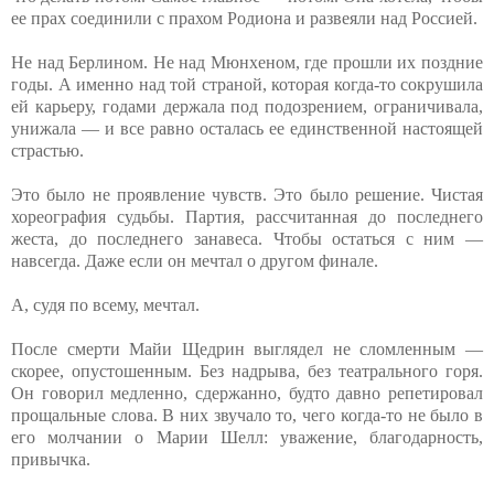
ее прах соединили с прахом Родиона и развеяли над Россией.
Не над Берлином. Не над Мюнхеном, где прошли их поздние
годы. А именно над той страной, которая когда-то сокрушила
ей карьеру, годами держала под подозрением, ограничивала,
унижала — и все равно осталась ее единственной настоящей
страстью.
Это было не проявление чувств. Это было решение. Чистая
хореография судьбы. Партия, рассчитанная до последнего
жеста, до последнего занавеса. Чтобы остаться с ним —
навсегда. Даже если он мечтал о другом финале.
А, судя по всему, мечтал.
После смерти Майи Щедрин выглядел не сломленным —
скорее, опустошенным. Без надрыва, без театрального горя.
Он говорил медленно, сдержанно, будто давно репетировал
прощальные слова. В них звучало то, чего когда-то не было в
его молчании о Марии Шелл: уважение, благодарность,
привычка.