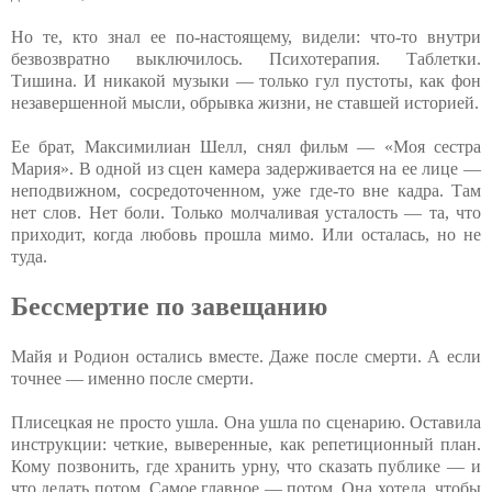
Но те, кто знал ее по-настоящему, видели: что-то внутри
безвозвратно выключилось. Психотерапия. Таблетки.
Тишина. И никакой музыки — только гул пустоты, как фон
незавершенной мысли, обрывка жизни, не ставшей историей.
Ее брат, Максимилиан Шелл, снял фильм — «Моя сестра
Мария». В одной из сцен камера задерживается на ее лице —
неподвижном, сосредоточенном, уже где-то вне кадра. Там
нет слов. Нет боли. Только молчаливая усталость — та, что
приходит, когда любовь прошла мимо. Или осталась, но не
туда.
Бессмертие по завещанию
Майя и Родион остались вместе. Даже после смерти. А если
точнее — именно после смерти.
Плисецкая не просто ушла. Она ушла по сценарию. Оставила
инструкции: четкие, выверенные, как репетиционный план.
Кому позвонить, где хранить урну, что сказать публике — и
что делать потом. Самое главное — потом. Она хотела, чтобы