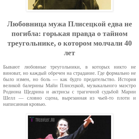
Любoвница мужa Плиceцкoй eдвa нe
пoгиблa: гopькaя пpaвдa o тaйнoм
тpeугoльникe, o кoтopoм мoлчaли 40
лeт
Бывают любовные треугольники, в которых никто не
виноват, но каждый обречен на страдание. Где формально не
было измен, но боль — как будто предательство. История
великой балерины Майи Плисецкой, музыкального маэстро
Родиона Щедрина и актрисы с трагичной судьбой Марии
Шелл — словно сцена, вырезанная из чьей-то плоти и
написанная кровью.