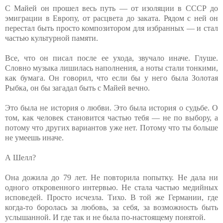
С Майей он прошел весь путь — от изоляции в СССР до
эмиграции в Европу, от расцвета до заката. Рядом с ней он
перестал быть просто композитором для избранных — и стал
частью культурной памяти.
Все, что он писал после ее ухода, звучало иначе. Глуше.
Словно музыка лишилась наполнения, а ноты стали тонкими,
как бумага. Он говорил, что если бы у него была Золотая
Рыбка, он бы загадал быть с Майей вечно.
Это была не история о любви. Это была история о судьбе. О
том, как человек становится частью тебя — не по выбору, а
потому что других вариантов уже нет. Потому что ты больше
не умеешь иначе.
А Шелл?
Она дожила до 79 лет. Не повторила попытку. Не дала ни
одного откровенного интервью. Не стала частью медийных
исповедей. Просто исчезла. Тихо. В той же Германии, где
когда-то боролась за любовь, за себя, за возможность быть
услышанной. И где так и не была по-настоящему понятой.