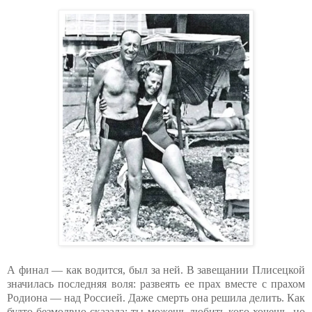
А финал — как водится, был за ней. В завещании Плисецкой
значилась последняя воля: развеять ее прах вместе с прахом
Родиона — над Россией. Даже смерть она решила делить. Как
будто безмолвно сказала: ты можешь любить кого хочешь, но