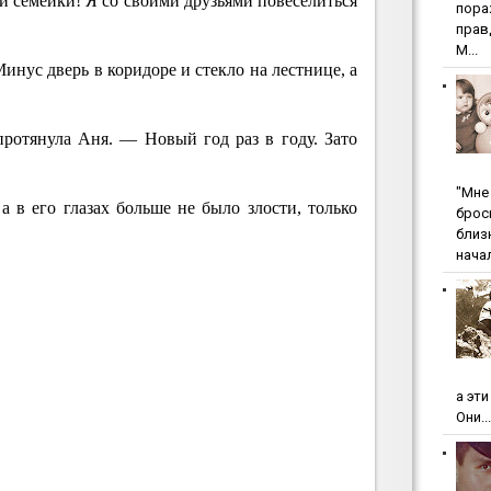
ей семейки! Я со своими друзьями повеселиться
пopa
пpaв
М...
инус дверь в коридоре и стекло на лестнице, а
ротянула Аня. — Новый год раз в году. Зато
"Мнe 
а в его глазах больше не было злости, только
бpoc
близ
начал
а эт
Они...