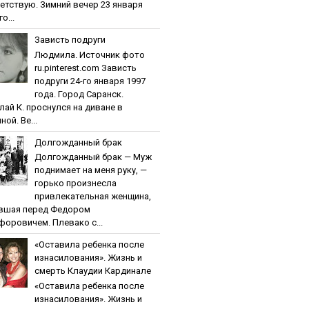
етствую. Зимний вечер 23 января
о...
Зaвиcть пoдpуги
Людмила. Источник фото
ru.pinterest.com Зaвиcть
пoдpуги 24-го января 1997
года. Город Саранск.
лай К. проснулся на диване в
ной. Ве...
Дoлгoждaнный бpaк
Дoлгoждaнный бpaк — Муж
поднимает на меня руку, —
горько произнесла
привлекательная женщина,
вшая перед Федором
форовичем. Плевако с...
«Ocтaвилa peбeнкa пocлe
изнacилoвaния». Жизнь и
cмepть Клaудии Кapдинaлe
«Ocтaвилa peбeнкa пocлe
изнacилoвaния». Жизнь и