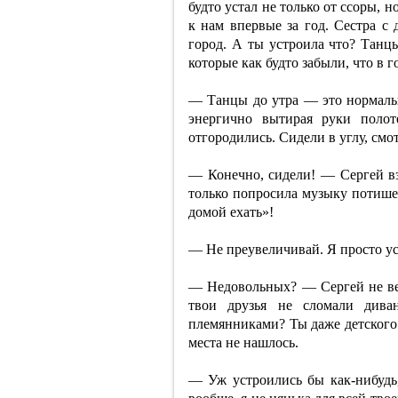
будто устал не только от ссоры,
к нам впервые за год. Сестра с
город. А ты устроила что? Танцы
которые как будто забыли, что в го
— Танцы до утра — это нормальн
энергично вытирая руки поло
отгородились. Сидели в углу, смот
— Конечно, сидели! — Сергей в
только попросила музыку потише 
домой ехать»!
— Не преувеличивай. Я просто ус
— Недовольных? — Сергей не ве
твои друзья не сломали див
племянниками? Ты даже детского 
места не нашлось.
— Уж устроились бы как-нибудь