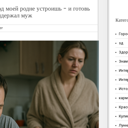
од моей родне устроишь - и готовь
выдержал муж
Катег
ет
Горо
зд
Здор
Знам
Инте
Инте
Исто
карм
Крас
Кули
Лунн