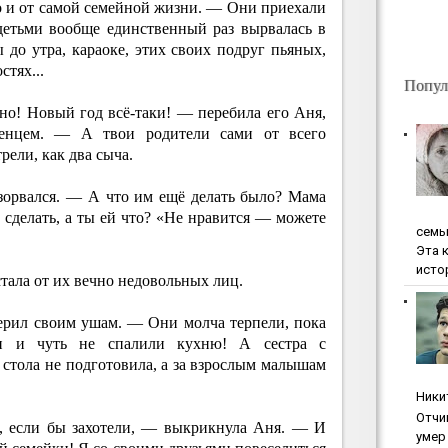
 но и от самой семейной жизни. — Они приехали
 детьми вообще единственный раз вырвалась в
 до утра, караоке, этих своих подруг пьяных,
стях...
Попул
о! Новый год всё-таки! — перебила его Аня,
тенцем. — А твои родители сами от всего
рели, как два сыча.
зорвался. — А что им ещё делать было? Мама
сделать, а ты ей что? «Не нравится — можете
ceмь
Эта 
исто
тала от их вечно недовольных лиц.
рил своим ушам. — Они молча терпели, пока
ан и чуть не спалили кухню! А сестра с
стола не подготовила, а за взрослым малышам
Ники
Oтчи
, если бы захотели, — выкрикнула Аня. — И
умep 