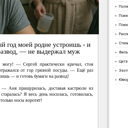
Поле
Псих
Псих
Расс
й год моей родне устроишь - и
Стих
 развод, — не выдержал муж
Фил
Цита
 могу! — Сергей практически кричал, стоя
отражался от гор грязной посуды. — Ещё раз
Эзот
оишь — и готовь бумаги на развод!
Юмо
 — Аня прищурилась, доставая кастрюли из
старалась? Я весь день носилась, готовилась,
, только носы воротят!