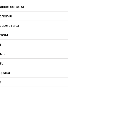
зные советы
ология
осоматика
казы
и
ьмы
ты
ерика
р