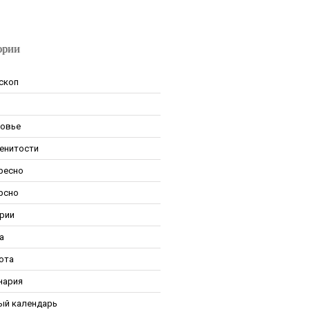
ории
скоп
овье
енитости
ресно
рсно
рии
а
ота
нария
ый календарь