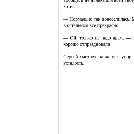
вообще, я не нянька для всей тво
хотела.
— Нормально так повеселилась. М
в остальном всё прекрасно.
— Ой, только не надо драм, — п
хорошо отпраздновали.
Сергей смотрел на жену в упор, 
усталость.