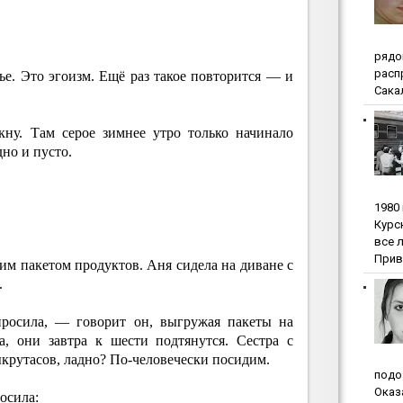
pядo
pacп
ье. Это эгоизм. Ещё раз такое повторится — и
Сакал
кну. Там серое зимнее утро только начинало
дно и пусто.
1980
Куpc
вce 
Прив
им пакетом продуктов. Аня сидела на диване с
.
просила, — говорит он, выгружая пакеты на
, они завтра к шести подтянутся. Сестра с
ыкрутасов, ладно? По-человечески посидим.
пoдo
Oкaз
росила: