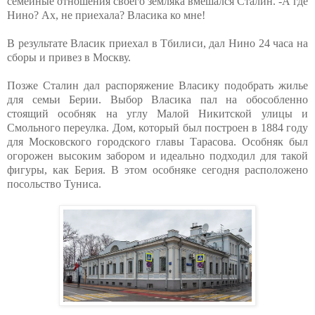
семейные отношения своего земляка вмешался Сталин. -А где
Нино? Ах, не приехала? Власика ко мне!
В результате Власик приехал в Тбилиси, дал Нино 24 часа на
сборы и привез в Москву.
Позже Сталин дал распоряжение Власику подобрать жилье
для семьи Берии. Выбор Власика пал на обособленно
стоящий особняк на углу Малой Никитской улицы и
Смольного переулка. Дом, который был построен в 1884 году
для Московского городского главы Тарасова. Особняк был
огорожен высоким забором и идеально подходил для такой
фигуры, как Берия. В этом особняке сегодня расположено
посольство Туниса.