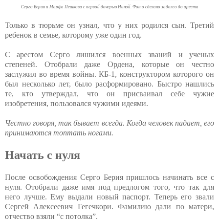
Серго Берия и Марфа Пешкова с первой дочерью Ниной. Фото сделано задолго до ареста
Только в тюрьме он узнал, что у них родился сын. Третий
ребенок в семье, которому уже один год.
С арестом Серго лишился военных званий и ученых
степеней. Отобрали даже Ордена, которые он честно
заслужил во время войны. КБ-1, конструктором которого он
был несколько лет, было расформировано. Быстро нашлись
те, кто утверждал, что он присваивал себе чужие
изобретения, пользовался чужими идеями.
Честно говоря, так бывает всегда. Когда человек падает, его
принимаются топтать ногами.
Начать с нуля
После освобождения Серго Берия пришлось начинать все с
нуля. Отобрали даже имя под предлогом того, что так для
него лучше. Ему выдали новый паспорт. Теперь его звали
Сергей Алексеевич Гегечкори. Фамилию дали по матери,
отчество взяли “с потолка”.