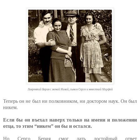
Лаврентий Берия с женой Ниной, сыном Серго и невесткой Марфой
Теперь он не был ни полковником, ни доктором наук. Он был
никем.
Если бы он въехал наверх только на имени и положении
отца, то этим “никем” он бы и остался.
Но Серго Берия смог дать достойный ответ