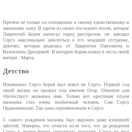
Причем не только по отношению к своему единственному и
законному сыну. В одном из своих последних писем, которое
Лаврентий Берия написал перед расстрелом, он завещал
Серго максимально заботиться о его младшей сестренке,
девочке, которая родилась от Лаврентия Павловича и
Валентины Дроздовой. И которую Берия назвал в честь своей
матери - Марта.
Детство
Изначально Серго Берия был вовсе не Серго. Первый год
своей жизни он прожил под именем Отар. Обычное для
тбилисского мальчика имя. Только вот крестным отцом
мальчика стал очень необычный человек. Сам Серго
Орджоникидзе. Так сына переименовали в Серго.
С самого рождения мальчик был окружен даже излишней
заботой. Наверно, это отчасти из-за того, что до рождения
Серго в жизни Берии произошла трагедия. Серго не был