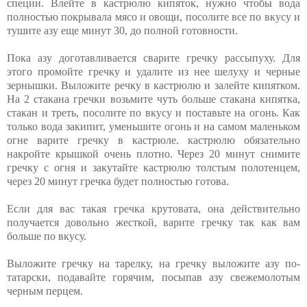
специи. Влейте в кастрюлю кипяток, нужно чтобы вода
полностью покрывала мясо и овощи, посолите все по вкусу и
тушите азу еще минут 30, до полной готовности.
Пока азу доготавливается сварите гречку рассыпуху. Для
этого промойте гречку и удалите из нее шелуху и черные
зернышки. Выложите речку в кастрюлю и залейте кипятком.
На 2 стакана гречки возьмите чуть больше стакана кипятка,
стакан и треть, посолите по вкусу и поставьте на огонь. Как
только вода закипит, уменьшите огонь и на самом маленьком
огне варите гречку в кастрюле. кастрюлю обязательно
накройте крышкой очень плотно. Через 20 минут снимите
гречку с огня и закутайте кастрюлю толстым полотенцем,
через 20 минут гречка будет полностью готова.
Если для вас такая гречка крутовата, она действительно
получается довольно жесткой, варите гречку так как вам
больше по вкусу.
Выложите гречку на тарелку, на гречку выложите азу по-
татарски, подавайте горячим, посыпав азу свежемолотым
черным перцем.