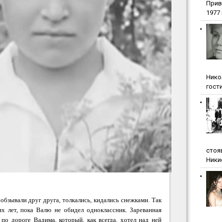
Прив
1977 г
Нико
гости
стоя
Ники
бзывали друг друга, толкались, кидались снежками.
Так
их лет, пока Валю не обидел одноклассник. Зареванная
 по дороге Вадима, который, как всегда, хотел над ней