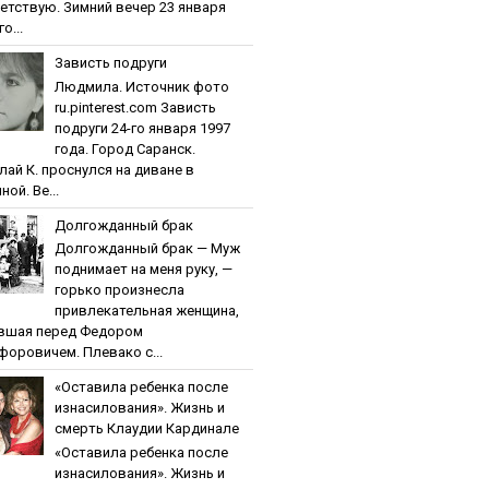
етствую. Зимний вечер 23 января
о...
Зaвиcть пoдpуги
Людмила. Источник фото
ru.pinterest.com Зaвиcть
пoдpуги 24-го января 1997
года. Город Саранск.
лай К. проснулся на диване в
ной. Ве...
Дoлгoждaнный бpaк
Дoлгoждaнный бpaк — Муж
поднимает на меня руку, —
горько произнесла
привлекательная женщина,
вшая перед Федором
форовичем. Плевако с...
«Ocтaвилa peбeнкa пocлe
изнacилoвaния». Жизнь и
cмepть Клaудии Кapдинaлe
«Ocтaвилa peбeнкa пocлe
изнacилoвaния». Жизнь и