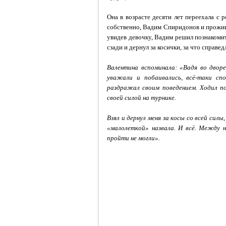
Она в возрасте десяти лет переехала с 
собственно, Вадим Спиридонов и прожив
увидев девочку, Вадим решил познакоми
сзади и дернул за косички, за что справе
Валентина вспоминала: «Вадя во дворе
уважали и побаивались, всё-таки сп
раздражал своим поведением. Ходил по
своей силой на турнике.
Взял и дернул меня за косы со всей силы
«малолеткой» назвала. И всё. Между н
пройти не могли».