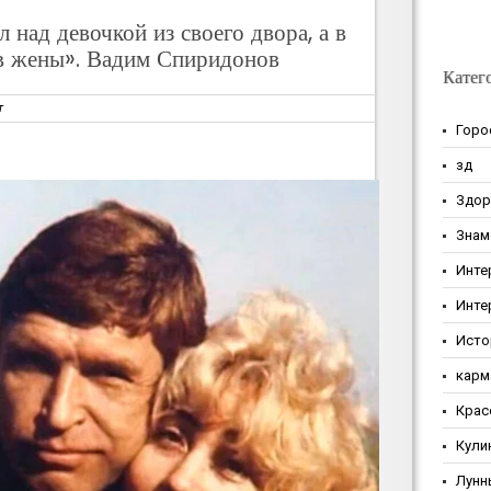
 над девочкой из своего двора, а в
 в жены». Вадим Спиридонов
Катег
т
Горо
зд
Здор
Знам
Инте
Инте
Исто
карм
Крас
Кули
Лунн