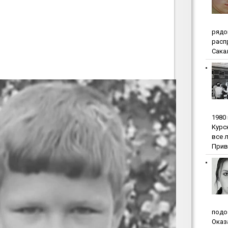
pядo
pacп
Сакал
1980
Куpc
вce 
Прив
пoдo
Oкaз