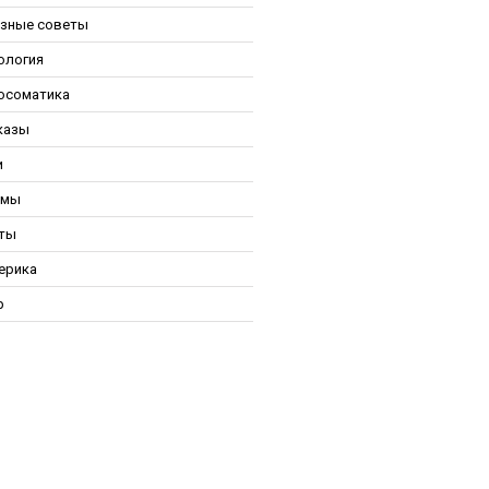
зные советы
ология
осоматика
казы
и
ьмы
ты
ерика
р