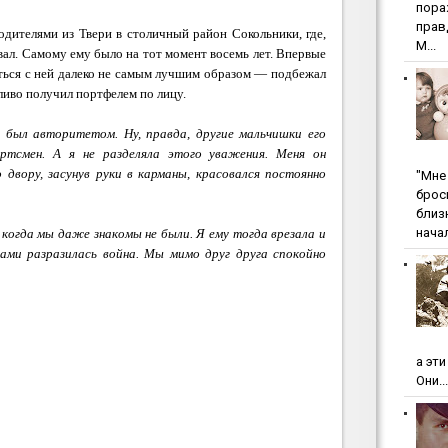
пopa
пpaв
родителями из Твери в столичный район Сокольники, где,
М...
ал. Самому ему было на тот момент восемь лет. Впервые
ться с ней далеко не самым лучшим образом — подбежал
дливо получил портфелем по лицу.
 был авторитетом. Ну, правда, другие мальчишки его
ортсмен. А я не разделяла этого уважения. Меня он
 двору, засунув руки в карманы, красовался постоянно
"Мнe 
бpoc
близ
начал
, когда мы даже знакомы не были. Я ему тогда врезала и
ами разразилась война. Мы мимо друг друга спокойно
а эт
Они...