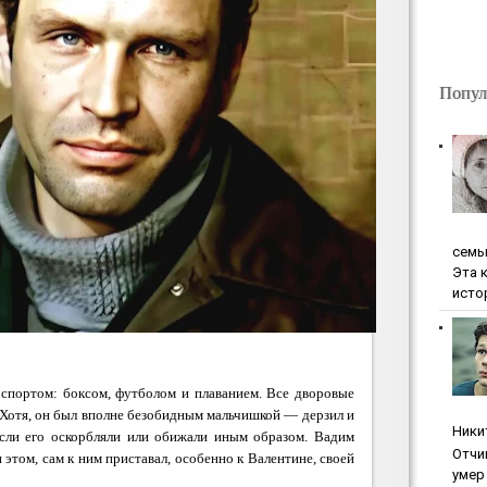
Попул
ceмь
Эта 
исто
 спортом: боксом, футболом и плаванием.
Все дворовые
. Хотя, он был вполне безобидным мальчишкой — дерзил и
Ники
 если его оскорбляли или обижали иным образом. Вадим
Oтчи
и этом, сам к ним приставал, особенно к Валентине, своей
умep 