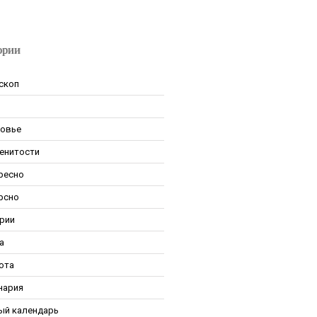
ории
скоп
овье
енитости
ресно
рсно
рии
а
ота
нария
ый календарь