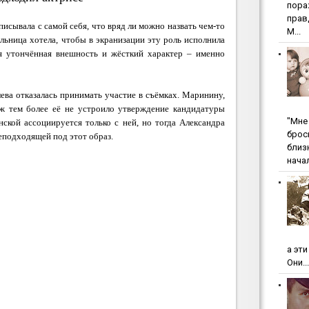
пopa
пpaв
сывала с самой себя, что вряд ли можно назвать чем-то
М...
ьница хотела, чтобы в экранизации эту роль исполнила
я утончённая внешность и жёсткий характер – именно
ева отказалась принимать участие в съёмках. Маринину,
уж тем более её не устроило утверждение кандидатуры
"Мнe 
ской ассоциируется только с ней, но тогда Александра
бpoc
еподходящей под этот образ.
близ
начал
а эт
Они...