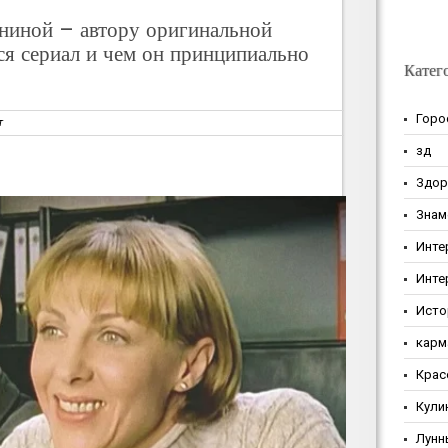
ниной – автору оригинальной
ся сериал и чем он принципиально
Катег
Горо
т
зд
Здор
Знам
Инте
Инте
Исто
карм
Крас
Кули
Лунн