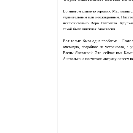
Во многом главную героиню Маринина спи
удивительным или неожиданным. Писател
исключительно Вера Глаголева. Хрупка
такой была книжная Анастасия.
Вот только была одна проблема – Глагол
очевидно, подобное не устраивало, а 
Елены Яковлевой. Это сейчас имя Камен
Анатольевна посчитала актрису совсем н