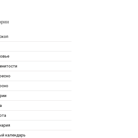
ории
скоп
овье
енитости
ресно
рсно
рии
а
ота
нария
ый календарь