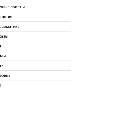
зные советы
ология
осоматика
казы
и
ьмы
ты
ерика
р