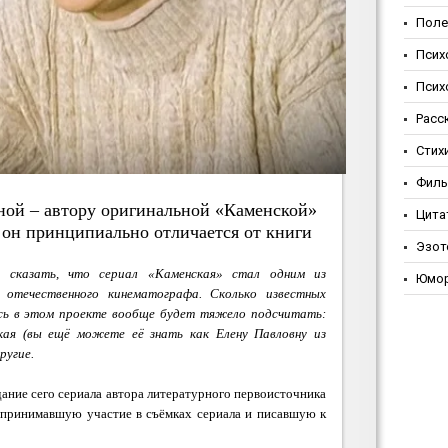
Поле
Псих
Псих
Расс
Стих
Фил
ой – автору оригинальной «Каменской»
Цита
 он принципиально отличается от книги
Эзот
м сказать, что сериал «Каменская» стал одним из
Юмо
отечественного кинематографа. Сколько известных
ись в этом проекте вообще будет тяжело подсчитать:
ская (вы ещё можете её знать как Елену Павловну из
ругие.
ание сего сериала автора литературного первоисточника
 принимавшую участие в съёмках сериала и писавшую к