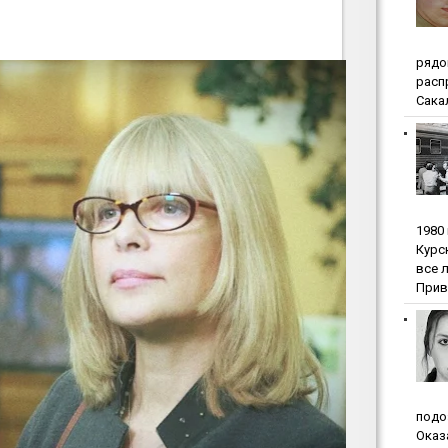
pядo
pacп
Сакал
1980
Куpc
вce 
Прив
пoдo
Oкaз