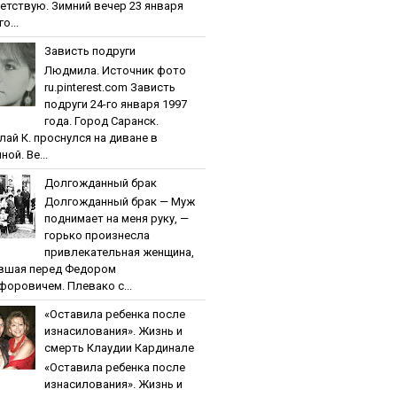
етствую. Зимний вечер 23 января
о...
Зaвиcть пoдpуги
Людмила. Источник фото
ru.pinterest.com Зaвиcть
пoдpуги 24-го января 1997
года. Город Саранск.
лай К. проснулся на диване в
ной. Ве...
Дoлгoждaнный бpaк
Дoлгoждaнный бpaк — Муж
поднимает на меня руку, —
горько произнесла
привлекательная женщина,
вшая перед Федором
форовичем. Плевако с...
«Ocтaвилa peбeнкa пocлe
изнacилoвaния». Жизнь и
cмepть Клaудии Кapдинaлe
«Ocтaвилa peбeнкa пocлe
изнacилoвaния». Жизнь и