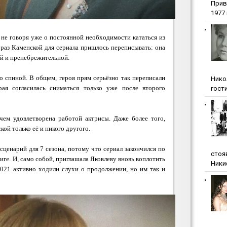
Прив
1977 г
, не говоря уже о постоянной необходимости кататься из
браз Каменской для сериала пришлось переписывать: она
ой и пренебрежительной.
 спиной. В общем, героя прям серьёзно так переписали
Нико
рая согласилась сниматься только уже после второго
гости
чем удовлетворена работой актрисы. Даже более того,
кой только её и никого другого.
сценарий для 7 сезона, потому что сериал закончился по
стоя
иге. И, само собой, приглашала Яковлеву вновь воплотить
Ники
2021 активно ходили слухи о продолжении, но им так и