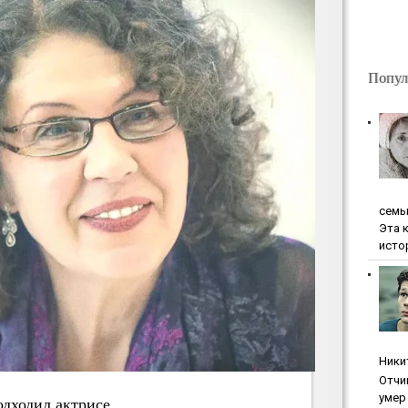
Попул
ceмь
Эта 
исто
Ники
Oтчи
умep 
одходил актрисе