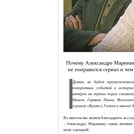
Почему Александре Маринин
не понравился сериал и чем
Думаю, не будет преувеличение
поворотных событий в истории 
актёров на первых порах снимал
Нагиев, Гармаш, Панин, Могилев
сериала «Кухня»), Галкин и многие д
Во многом мы можем благодарить за созд
– Александру Маринину, также активно
нему сценарий.