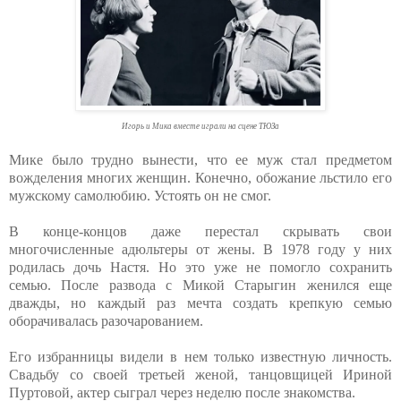
Игорь и Мика вместе играли на сцене ТЮЗа
Мике было трудно вынести, что ее муж стал предметом
вожделения многих женщин. Конечно, обожание льстило его
мужскому самолюбию. Устоять он не смог.
В конце-концов даже перестал скрывать свои
многочисленные адюльтеры от жены. В 1978 году у них
родилась дочь Настя. Но это уже не помогло сохранить
семью. После развода с Микой Старыгин женился еще
дважды, но каждый раз мечта создать крепкую семью
оборачивалась разочарованием.
Его избранницы видели в нем только известную личность.
Свадьбу со своей третьей женой, танцовщицей Ириной
Пуртовой, актер сыграл через неделю после знакомства.