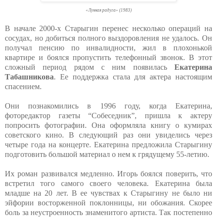
«Лунная радуга» (1983)
В начале 2000-х Старыгин перенес несколько операций на
сосудах, но добиться полного выздоровления не удалось. Он
получал пенсию по инвалидности, жил в плохонькой
квартире и боялся пропустить телефонный звонок. В этот
сложный период рядом с ним появилась
Екатерина
Табашникова
. Ее поддержка стала для актера настоящим
спасением.
Они познакомились в 1996 году, когда Екатерина,
фоторедактор газеты “Собеседник”, пришла к актеру
попросить фотографии. Она оформляла книгу о кумирах
советского кино. В следующий раз они увиделись через
четыре года на концерте. Екатерина предложила Старыгину
подготовить большой материал о нем к грядущему 55-летию.
Их роман развивался медленно. Игорь боялся поверить, что
встретил того самого своего человека. Екатерина была
младше на 20 лет. В ее чувствах к Старыгину не было ни
эйфории восторженной поклонницы, ни обожания. Скорее
боль за неустроенность знаменитого артиста. Так постепенно