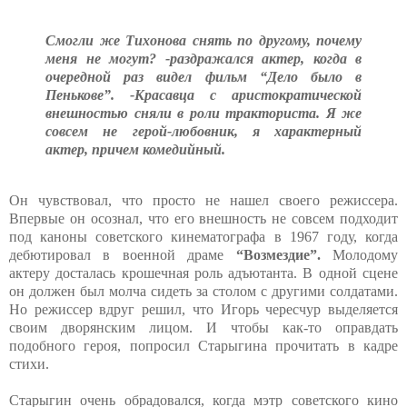
Смогли же Тихонова снять по другому, почему
меня не могут? -раздражался актер, когда в
очередной раз видел фильм “Дело было в
Пенькове”. -Красавца с аристократической
внешностью сняли в роли тракториста. Я же
совсем не герой-любовник, я характерный
актер, причем комедийный.
Он чувствовал, что просто не нашел своего режиссера.
Впервые он осознал, что его внешность не совсем подходит
под каноны советского кинематографа в 1967 году, когда
дебютировал в военной драме
“Возмездие”.
Молодому
актеру досталась крошечная роль адъютанта. В одной сцене
он должен был молча сидеть за столом с другими солдатами.
Но режиссер вдруг решил, что Игорь чересчур выделяется
своим дворянским лицом. И чтобы как-то оправдать
подобного героя, попросил Старыгина прочитать в кадре
стихи.
Старыгин очень обрадовался, когда мэтр советского кино