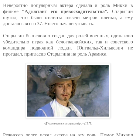
Невероятно популярным актера сделала и роль Микки в
фильме
“Адъютант его превосходительства”.
Старыгин
шутил, что были отсняты тысячи метров пленки, а ему
досталось всего 37. Но его начали узнавать.
Старыгин был словно создан для ролей военных, одинаково
убедительно играя как белогвардейских, так и советского
командира подводной лодки. Юнгвальд-Хилькевич не
прогадал, пригласив Старыгина на роль Арамиса.
«Д’Артаньян и три мушкетёра» (1979)
Режиссер долго искал актера на эту роль. Помог Михаил