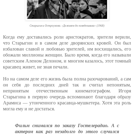
Старыгин и Остроумова. «Доживем до понедельника» (1968)
Когда ему доставались роли аристократов, зрители верили,
что Старыгин и в самом деле дворянских кровей. Он был
избалован славой и любовью зрителей, им восхищались, его
обожали миллионы женщин. Было время, когда его называли
советским Аленом Делоном, и многим казалось, этот томный
красавец живет, не зная печали.
Но на самом деле его жизнь была полна разочарований, а сам
он себя до последних дней так и считал непонятым,
непринятым отечественным кинематографом. Игоря
Старыгина в первую очередь вспоминают благодаря образу
Арамиса — утонченного красавца-мушкетера. Хотя эта роль
могла ему и не достаться.
Фильм снимался по заказу Гостелерадио. А с
актером как раз незадолго до этого случился