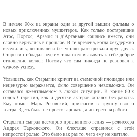
В начале 90-х на экраны одна за другой вышли фильмы о
новых приключениях мушкетеров. Как только постаревшие
Атос, Портос, Арамис и д’Артаньян сошлись вместе, они
словно вернулись в прошлое. В те времена, когда безудержно
веселились, выпивали и без устали разыгрывали друг друга.
Старыгин обладал редким талантом вызывать к себе доброе
отношение коллег. Потому что сам никогда не ревновал к
чужому успеху.
Услышать, как Старыгин кричит на съемочной площадке или
нецензурно выражается, было совершенно невозможно. Он
оставался джентльменом в любой ситуации. В конце 80-х
годов Старыгин, как и десятки актеров остался без работы.
Ему помог Марк Розовский, пригласив в труппу своего
театра. Здесь была не просто зарплата, а интересная работа.
Старыгин сыграл всемирно признанного гения — режиссера
Андрея Тарковского. Он блестяще справился с этой
непростой ролью. Это было как раз то, чего ему не хватало.