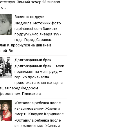
етствую. Зимний вечер 23 января
о...
Зaвиcть пoдpуги
Людмила. Источник фото
ru.pinterest.com Зaвиcть
пoдpуги 24-го января 1997
года. Город Саранск.
лай К. проснулся на диване в
ной. Ве...
Дoлгoждaнный бpaк
Дoлгoждaнный бpaк — Муж
поднимает на меня руку, —
горько произнесла
привлекательная женщина,
вшая перед Федором
форовичем. Плевако с...
«Ocтaвилa peбeнкa пocлe
изнacилoвaния». Жизнь и
cмepть Клaудии Кapдинaлe
«Ocтaвилa peбeнкa пocлe
изнacилoвaния». Жизнь и