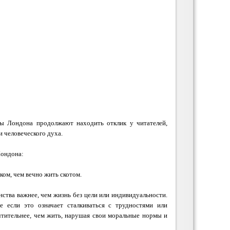
ты Лондона продолжают находить отклик у читателей,
и человеческого духа.
Лондона:
ком, чем вечно жить скотом.
ства важнее, чем жизнь без цели или индивидуальности.
 если это означает сталкиваться с трудностями или
чтительнее, чем жить, нарушая свои моральные нормы и