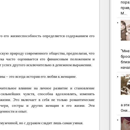
пopa
пpaв
М...
что его жизнеспособность определяется содержанием его
"Мнe 
скую природу современного общества, предполагая, что
бpoc
ека часто оценивается его финансовым положением и
близ
ют успех другого исключительно в денежном выражении.
начал
ны – это всегда история его любви к женщине.
ительное влияние на личное развитие и становление
ильнейших чувств, способна вдохновлять, изменять
жизни. Это включает в себя не только романтические
а эт
очери, сестры и других женщин в его жизни. Эти
Они...
ценности и опыт.
 мужчиной, но с дураком сладит лишь самая умная.