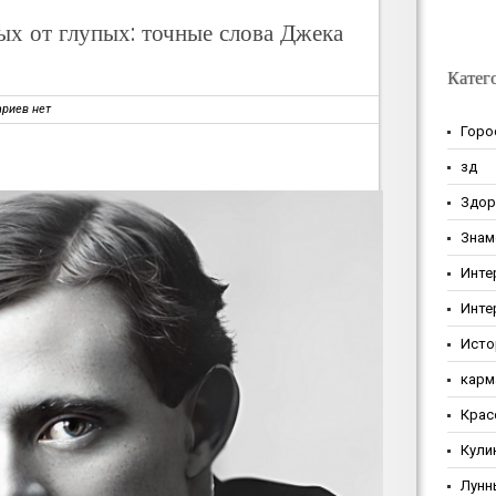
ых от глупых: точные слова Джека
Катег
риев нет
Горо
зд
Здор
Знам
Инте
Инте
Исто
карм
Крас
Кули
Лунн