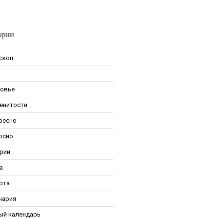
ории
скоп
овье
енитости
ресно
рсно
рии
а
ота
нария
ый календарь