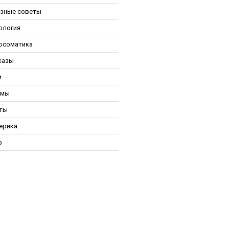
зные советы
ология
осоматика
казы
и
ьмы
ты
ерика
р