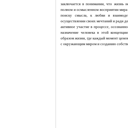
заключается в понимании, что жизнь н
полном и осмысленном восприятии мира в
поиску смысла, к любви и взаимод
осуществлении своих мечтаний и ради дос
активное участие в процессе, осознанн
назначение человека в этой концепц
образом жизни, где каждый момент ценен
с окружающим миром и созданию собств