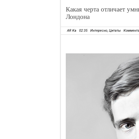
Какая черта отличает умн
Лондона
AR Ka
02:35
Интересно
,
Цитаты
Коммента