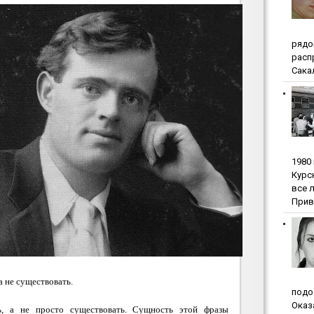
pядo
pacп
Сакал
1980
Куpc
вce 
Прив
а не существовать.
пoдo
Oкaз
ь, а не просто существовать. Сущность этой фразы