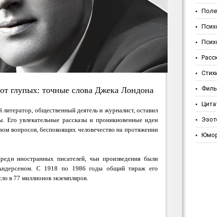
Поле
Псих
Псих
Расс
Стих
Фил
 от глупых: точные слова Джека Лондона
Цита
литератор, общественный деятель и журналист, оставил
Эзот
ы. Его увлекательные рассказы и проникновенные идеи
вом вопросов, беспокоящих человечество на протяжении
Юмо
реди иностранных писателей, чьи произведения были
Андерсеном. С 1918 по 1986 годы общий тираж его
ло в 77 миллионов экземпляров.