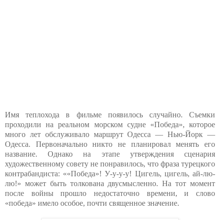
Имя теплохода в фильме появилось случайно. Съемки
проходили на реальном морском судне «Победа», которое
много лет обслуживало маршрут Одесса — Нью-Йорк —
Одесса. Первоначально никто не планировал менять его
название. Однако на этапе утверждения сценария
художественному совету не понравилось, что фраза турецкого
контрабандиста: ««Победа»! У-у-у-у! Цигель, цигель, ай-лю-
лю!» может быть толкована двусмысленно. На тот момент
после войны прошло недостаточно времени, и слово
«победа» имело особое, почти священное значение.