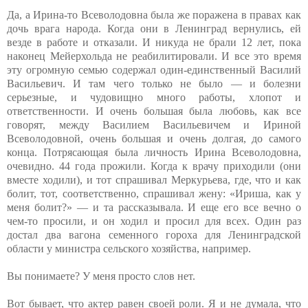
Да, а Ирина-то Всеволодовна была же поражена в правах как
дочь врага народа. Когда они в Ленинград вернулись, ей
везде в работе и отказали. И никуда не брали 12 лет, пока
наконец Мейерхольда не реабилитировали. И все это время
эту огромную семью содержал один-единственный Василий
Васильевич. И там чего только не было — и болезни
серьезные, и чудовищно много работы, хлопот и
ответственности. И очень большая была любовь, как все
говорят, между Василием Васильевичем и Ириной
Всеволодовной, очень большая и очень долгая, до самого
конца. Потрясающая была личность Ирина Всеволодовна,
очевидно. 44 года прожили. Когда к врачу приходили (они
вместе ходили), и тот спрашивал Меркурьева, где, что и как
болит, тот, соответственно, спрашивал жену: «Ириша, как у
меня болит?» — и та рассказывала. И еще его все вечно о
чем-то просили, и он ходил и просил для всех. Один раз
достал два вагона семенного гороха для Ленинградской
области у министра сельского хозяйства, например.
Вы понимаете? У меня просто слов нет.
Вот бывает, что актер равен своей роли. Я и не думала, что