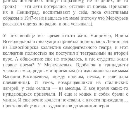
разных источниках пишут по-разному, не то двоих, не то
троих) — эти дети потерялись, отстали от поезда. Привозят
их в Ленинград, воспитывают у себя, пока счастливым
образом в 1947-м не нашлась их мама (потому что Меркурьев
рассказал о детях по радио, и она услышала).
У них вообще все время кто-то жил. Например, Ирина
Всеволодовна из эвакуации привезла полностью в Ленинград
из Новосибирска коллектив самодеятельного театра, и этот
коллектив полностью же поступил в театральный на второй
курс. А общежитие еще не открылось, и где студенты жили
первое время? У Меркурьевых. Вдобавок к тринадцати
членам семьи, родным и приемным (с ними жили также мама
Василия Васильевича, между прочим, немка, и еще одна
племянница). И зэков, возвращавшихся из сталинских
лагерей, у себя селили — на месяцы. И все время каких-то
нуждающихся привечали. И еще и кошек и собак брали с
улицы. И еще вечно коллеги ночевали, а в гости приходили…
просто вообще все, от художников до милиционеров.