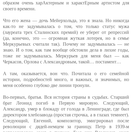
образом очень харАктерным и характЕрным артистом для
своего времени.
Что его жена — дочь Мейерхольда, это я знала. Но никогда
как-то не задумывалась о том, что только статус мужа
(лауреата трех Сталинских премий) ее уберег от репрессий
(да, конечно, это — огромная жуткая лотерея, но в семье
Меркурьевых считали так). Почему не задумывалась — не
знаю. И о том, как там вообще обстояли дела в лихие годы,
тоже не задумывалась. Меркурьев для меня был — как
Черкасов, Орлова с Александровым, такой… постамент…
А там, оказывается, вон что. Почитала о его семейной
истории, подробностей много, и важных, и значимых, но
меня особенно глубоко две линии тронули.
Во-первых, братья. Вся история страны в судьбах. Старший
брат Леонид погиб в Первую мировую. Следующий,
Александр, умер в блокаду от голода в Ленинграде, где был
директором хлебозавода (простая строчка, а в глазах темнеет).
Следующий, Евгений, композитор, эмигрировал после
революции с дядей-немцем за границу. Петр в 1939-м