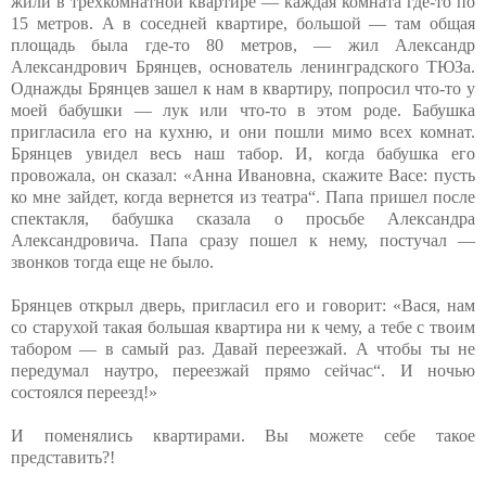
жили в трехкомнатной квартире — каждая комната где-то по
15 метров. А в соседней квартире, большой — там общая
площадь была где-то 80 метров, — жил Александр
Александрович Брянцев, основатель ленинградского ТЮЗа.
Однажды Брянцев зашел к нам в квартиру, попросил что-то у
моей бабушки — лук или что-то в этом роде. Бабушка
пригласила его на кухню, и они пошли мимо всех комнат.
Брянцев увидел весь наш табор. И, когда бабушка его
провожала, он сказал: «Анна Ивановна, скажите Васе: пусть
ко мне зайдет, когда вернется из театра“. Папа пришел после
спектакля, бабушка сказала о просьбе Александра
Александровича. Папа сразу пошел к нему, постучал —
звонков тогда еще не было.
Брянцев открыл дверь, пригласил его и говорит: «Вася, нам
со старухой такая большая квартира ни к чему, а тебе с твоим
табором — в самый раз. Давай переезжай. А чтобы ты не
передумал наутро, переезжай прямо сейчас“. И ночью
состоялся переезд!»
И поменялись квартирами. Вы можете себе такое
представить?!