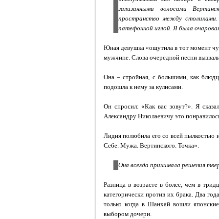
зализанными волосами Вертинс
пространство между столиками. 
патефонной иглой. Я была очарована
Юная девушка «ощутила в тот момент чувс
мужчине. Слова очередной песни вызвали
Она – стройная, с большими, как блюдц
подошла к нему за кулисами.
Он спросил: «Как вас зовут?». Я сказа
Александру Николаевичу это понравилось
Лидия полюбила его со всей пылкостью и 
Себе. Мужа. Вертинского. Точка».
Она всегда принимала решения тверд
Разница в возрасте в более, чем в трид
категорически против их брака. Два год
только когда в Шанхай вошли японские
выбором дочери.