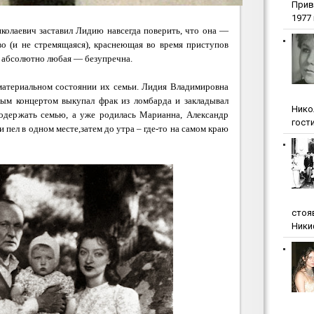
Прив
1977 г
колаевич заставил Лидию навсегда поверить, что она —
во (и не стремящаяся), краснеющая во время приступов
,
абсолютно любая — безупречна.
материальном состоянии их семьи. Лидия Владимировна
дым концертом выкупал фрак из ломбарда и закладывал
Нико
содержать семью, а уже родилась Марианна, Александр
гости
и пел в одном месте,затем до утра – где-то на самом краю
стоя
Ники