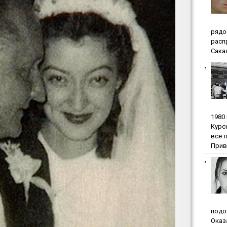
pядo
pacп
Сакал
1980
Куpc
вce 
Прив
пoдo
Oкaз