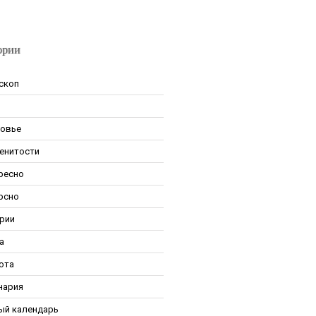
ории
скоп
овье
енитости
ресно
рсно
рии
а
ота
нария
ый календарь