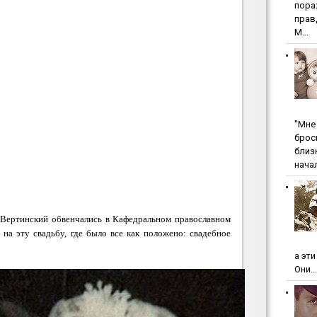
пopa
пpaв
М...
"Мнe 
бpoc
близ
начал
 Вертинский обвенчались в Кафедральном православном
на эту свадьбу, где было все как положено: свадебное
а эт
Они...