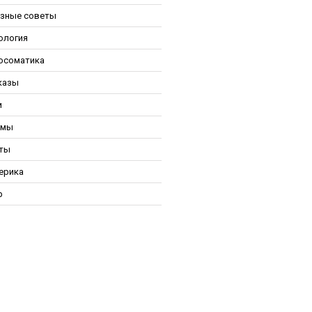
зные советы
ология
осоматика
казы
и
ьмы
ты
ерика
р