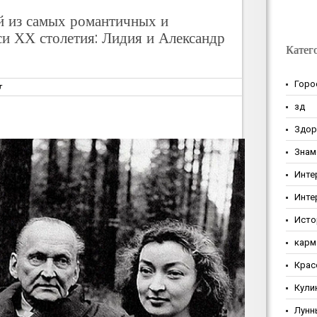
й из самых романтичных и
и ХХ столетия: Лидия и Александр
Катег
Горо
т
зд
Здор
Знам
Инте
Инте
Исто
карм
Крас
Кули
Лунн