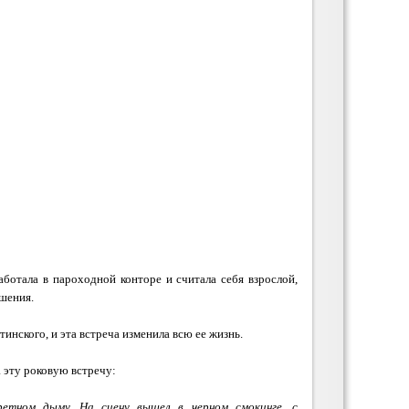
ботала в пароходной конторе и считала себя взрослой,
шения.
нского, и эта встреча изменила всю ее жизнь.
 эту роковую встречу:
ретном дыму. На сцену вышел в черном смокинге, с