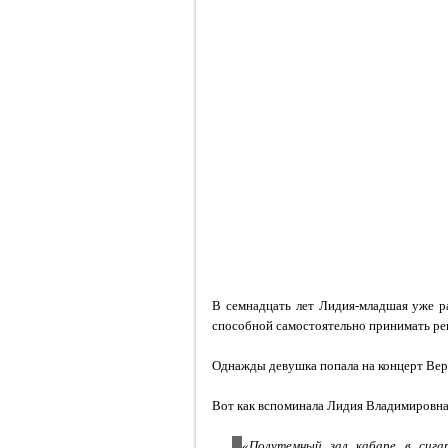
В семнадцать лет Лидия-младшая уже ра
способной самостоятельно принимать ре
Однажды девушка попала на концерт Верти
Вот как вспоминала Лидия Владимировна
«Полутемный зал кабаре в сига