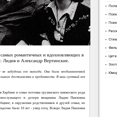
Поле
Псих
Псих
Расс
Стих
Фил
з самых романтичных и вдохновляющих в
Цита
: Лидия и Александр Вертинские.
Эзот
 не забудешь его никогда. Она была необыкновенной
Юмо
льного достоинства и преданности. В наш суетный век
в Харбине в семье потомка грузинского княжеского рода
еннослужащего и дочери мещанина Лидии Павловны
общине, в окружении родственников и друзей семьи, но
Лидочке было 10 лет - умер отец. Вскоре Лидия Павловна