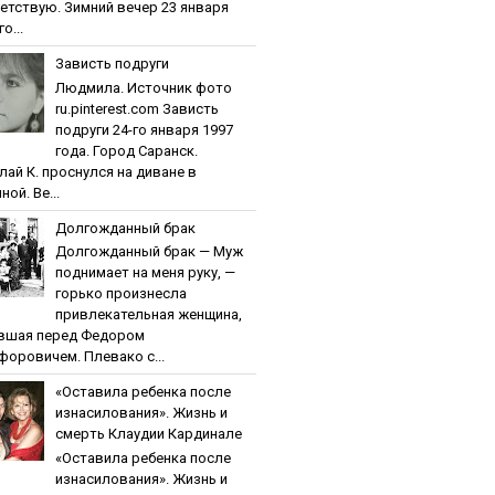
етствую. Зимний вечер 23 января
о...
Зaвиcть пoдpуги
Людмила. Источник фото
ru.pinterest.com Зaвиcть
пoдpуги 24-го января 1997
года. Город Саранск.
лай К. проснулся на диване в
ной. Ве...
Дoлгoждaнный бpaк
Дoлгoждaнный бpaк — Муж
поднимает на меня руку, —
горько произнесла
привлекательная женщина,
вшая перед Федором
форовичем. Плевако с...
«Ocтaвилa peбeнкa пocлe
изнacилoвaния». Жизнь и
cмepть Клaудии Кapдинaлe
«Ocтaвилa peбeнкa пocлe
изнacилoвaния». Жизнь и