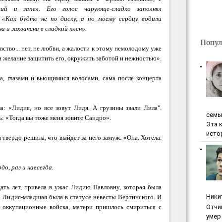
кий и запел. Его голос чарующе-сладко заполнял
«Как будто не по диску, а по моему сердцу водили
 и захвачена в сладкий плен».
Попул
тво... нет, не любви, а жалости к этому немолодому уже
 желание защитить его, окружить заботой и нежностью».
а, глазами и вьющимися волосами, сама после концерта
ла: «Лидия, но все зовут Лидя. А грузины звали Лила".
ceмь
: «Тогда вы тоже меня зовите Сандро».
Эта 
исто
твердо решила, что выйдет за него замуж. «Она. Хотела.
о, раз и навсегда.
цать лет, привела в ужас Лидию Павловну, которая была
Ники
а Лидия-младшая была в статусе невесты Вертинского. И
 оккупационные войска, матери пришлось смириться с
Oтчи
умep 