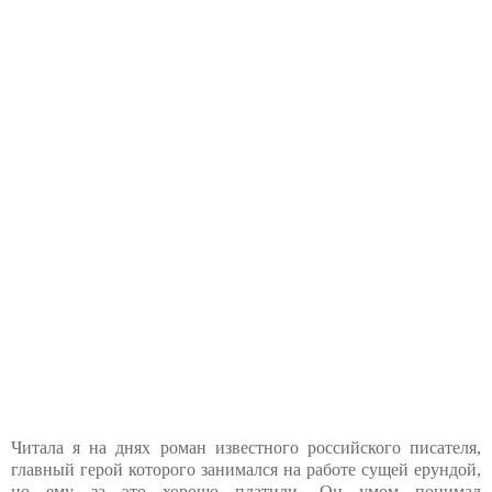
Читала я на днях роман известного российского писателя,
главный герой которого занимался на работе сущей ерундой,
но ему за это хорошо платили. Он умом понимал