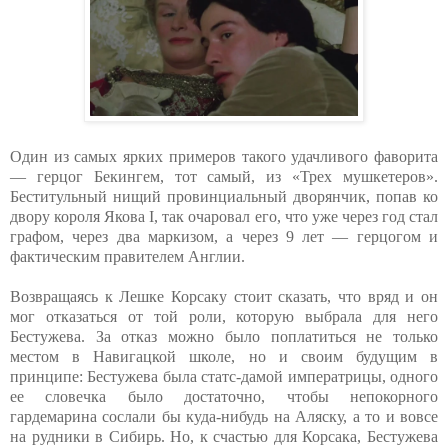
Один из самых ярких примеров такого удачливого фаворита
— герцог Бекингем, тот самый, из «Трех мушкетеров».
Беститульный нищий провинциальный дворянчик, попав ко
двору короля Якова I, так очаровал его, что уже через год стал
графом, через два маркизом, а через 9 лет — герцогом и
фактическим правителем Англии.
Возвращаясь к Лешке Корсаку стоит сказать, что вряд и он
мог отказаться от той роли, которую выбрала для него
Бестужева. За отказ можно было поплатиться не только
местом в Навигацкой школе, но и своим будущим в
принципе: Бестужева была статс-дамой императрицы, одного
ее словечка было достаточно, чтобы непокорного
гардемарина сослали бы куда-нибудь на Аляску, а то и вовсе
на рудники в Сибирь. Но, к счастью для Корсака, Бестужева