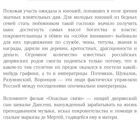
Похожая участь ожидала и юношей, попавших в поле зрения
знатных влиятельных дам. Для молодых юношей из бедных
семей стать любовником такой госпожи значило получить
шанс достигнуть самых высот богатства и власти:
покровительницы в обмен на «особое внимание» выбивали
для них продвижение по службе, чины, титулы, звания и
награды, дарили им деревни, крепостных, драгоценности и
деньги. Огромное количество известных российских
дворянских родов смогли подняться только потому, что в
каком-то там столетии их предок оказался в постели какой-
нибудь графини, а то и императрицы. Потемкин, Шувалов,
Разумовский, Воронцов — эти люди фактически управляли
Россией между посещениями опочивальни императрицы.
Вспомните фильм «Опасные связи» — нищий дворянский
сын шевалье Дансени, вынужденный зарабатывать на жизнь
преподаванием музыки, искал покровительства и помощи в
спальне маркизы де Мертей, годящейся ему в матери.