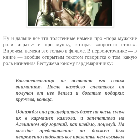
Ну и дальше все эти толстенные намеки про «пора мужские
роли играть» и про мушку, которая «дорогого стоит».
Впрочем, намеки это только в фильме. В первоисточнике — в
книге — вообще открытым текстом говорится о том, какую
роль назначила Бестужева юному гардемаринчику:
Благодетельница не оставила его своим
вниманием. После каждого спектакля он
получал от нее деньги и богатые подарки:
кружева, кольца.
Однажды она расщедрилась даже на часы, сунув
их в кармашек камзола, и запечатлела на
Алешином лбу горячий, как клеймо, поцелуй. На
каждое представление он должен был
непременно надевать все презенты, чем вызывал