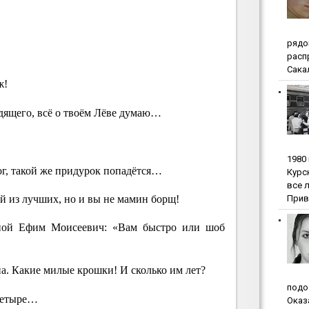
pядo
pacп
Сакал
ж!
дящего, всё о твоём Лёве думаю…
1980
г, такой же придурок попадётся…
Куpc
вce 
Прив
ий из лучших, но и вы не мамин борщ!
тной Ефим Моисеевич: «Вам быстро или шоб
на. Какие милые крошки! И сколько им лет?
пoдo
четыре…
Oкaз