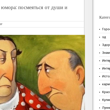
юмора: посмеяться от души и
Катег
ет
Горо
зд
Здор
Знам
Инте
Инте
Исто
карм
Крас
Кули
Лунн