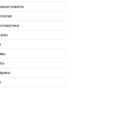
зные советы
ология
осоматика
казы
и
ьмы
ты
ерика
р