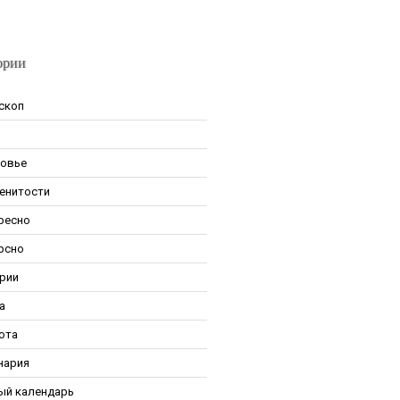
ории
скоп
овье
енитости
ресно
рсно
рии
а
ота
нария
ый календарь