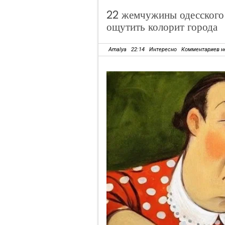
22 жемчужины одесского 
ощутить колорит города
Amalya
22:14
Интересно
Комментариев н