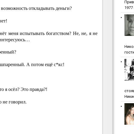
Прив
1977 г
ь возможность откладывать деньги?
нет!
чнёт меня испытывать богатством? Не, не, я не
 интересуюсь…
Нико
оренный?
гости
ошпаренный. А потом ещё с*кс!
то я осёл? Это правда?!
стоя
Ники
о не говорил.