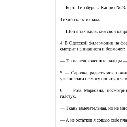
— Берта Гинзбург …Каприз №23.
Тихий голос из зала:
— Шоп я так жила, она свои капр
4. В Одесской филармонии на фо
смотрит на пианиста и бормочет:
— Такие великолепные пальцы — 
5. — Сарочка, радость моя, пожа
уже полчаса не могу понять, в че
6. — Роза Марковна, посмотри
галстук.
— Ткань замечательная, но не мно
— А из остатков я сошью себе пла