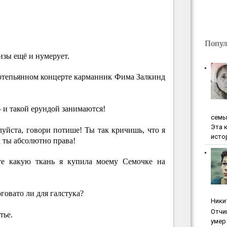
Попул
изы ещё и нумерует.
ртепьянном концерте карманник Фима Залкинд
и такой ерундой занимаются!
ceмь
Эта 
луйста, говори потише! Ты так кричишь, что я
исто
м ты абсолютно права!
те какую ткань я купила моему Семочке на
говато ли для галстука?
Ники
Oтчи
тье.
умep 