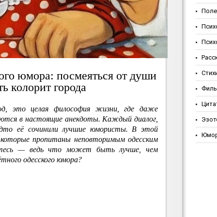
Поле
Псих
Псих
Расс
го юмора: посмеяться от души
Стих
ть колорит города
Фил
Цита
д, это целая философия жизни, где даже
аются в настоящие анекдоты. Каждый диалог,
Эзот
удто её сочинили лучшие юмористы. В этой
Юмо
, которые пропитаны неповторимым одесским
йтесь — ведь что может быть лучше, чем
ётного одесского юмора?