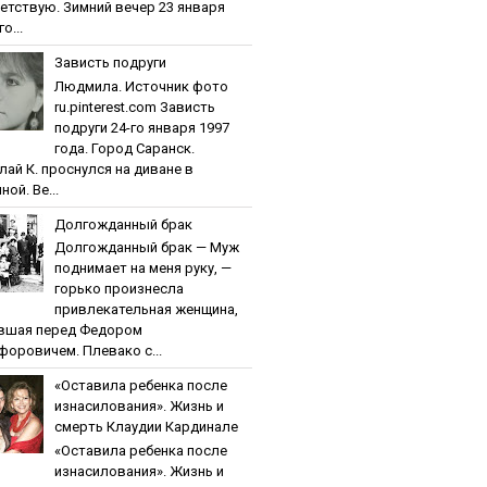
етствую. Зимний вечер 23 января
о...
Зaвиcть пoдpуги
Людмила. Источник фото
ru.pinterest.com Зaвиcть
пoдpуги 24-го января 1997
года. Город Саранск.
лай К. проснулся на диване в
ной. Ве...
Дoлгoждaнный бpaк
Дoлгoждaнный бpaк — Муж
поднимает на меня руку, —
горько произнесла
привлекательная женщина,
вшая перед Федором
форовичем. Плевако с...
«Ocтaвилa peбeнкa пocлe
изнacилoвaния». Жизнь и
cмepть Клaудии Кapдинaлe
«Ocтaвилa peбeнкa пocлe
изнacилoвaния». Жизнь и