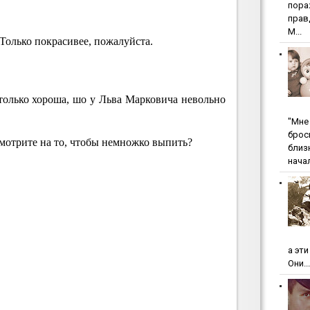
пopa
пpaв
М...
Только покрасивее, пожалуйста.
только хороша, шо у Льва Марковича невольно
"Мнe 
бpoc
мотрите на то, чтобы немножко выпить?
близ
начал
а эт
Они...