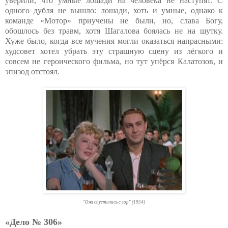
уверили, что умные лошади на человека не наступят. С
одного дубля не вышло: лошади, хоть и умные, однако к
команде «Мотор» приучены не были, но, слава Богу,
обошлось без травм, хотя Шагалова боялась не на шутку.
Хуже было, когда все мучения могли оказаться напрасными:
худсовет хотел убрать эту страшную сцену из лёгкого и
совсем не героического фильма, но тут упёрся Калатозов, и
эпизод отстоял.
"Они спустились с гор" (1954)
«Дело № 306»