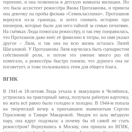
терпение, и она позвонила в детскую комнаты милиции. Но
это была ассистент режиссёра Якова Протазанова, и привела
она девочку на пробы фильма «Семиклассники». Протазанов
вернулся из-за границы, и хотел снимать историю про
пионеров, которые были для него тайной за семью печатями.
На съёмках Люда помогала режиссёру, и так ему понравилась,
что Протазанов даже внёс её фамилию в титры, но имя указал
другое – Ляля, и так она на всю жизнь осталась Лялей
Шагаловой. У Протазанова Ляля научилась быть сценаристом
собственной роли, и потом это умение много раз ей
помогало, а режиссёры быстро поняли, что дурного она не
посоветует, и тоже пользовались этим для общего блага.
ВГИК
В 1941-м 18-летняя Люда уехала в эвакуацию в Челябинск,
устроилась на тракторный завод, получала рабочую карточку,
но жить всё равно было голодно и холодно. В 1944-м попала
на творческий вечер к приехавшим знаменитым Сергею
Герасимову и Тамаре Макаровой. Увидев из зала звёздную
пару, она вдруг подумала: а почему бы ей самой не стать
режиссёром? Вернувшись в Москву, она пришла во ВГИК,