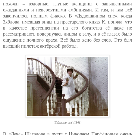
похожи – вздорные, глупые женщины с завышенными
ожиданиями и невероятными амбициями. И там, и там всё
закончилось полным фиаско. В «Дядюшкином сне», когда
Зяблова, имевшая виды на престарелого князя К, поняла, что
в качестве претендентки на его богатства её даже не
рассматривают, повернулась лицом к залу, и в её глазах было
ощущение полного краха. Всё было ясно без слов. Это был
высший пилотаж актёрской работы.
"Дядюшкин сон" (1966)
В «Даче» Шагалова в дуэте с Николаем Парфёновым очень