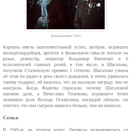
"Большой концерт" (1951)
Картина имела ошеломительный успех, актёров, игравших
молодогвардейцев, зрители в буквальном смысле носили на
руках, режиссёр, оператор Владимир Рапопорт и 6
исполнителей главных ролей, в том числе, и Шагалова,
получили Сталинскую премию I степени. Шагалова узнала
об этом по радио в день своего рождения, и очень удивилась
такому подарку: ей казалось, что на высокую награду она не
наиграла. Когда Фадеева спросили, почему Шагаловой
премию дали, а Вячеслава Тихонова, игравшего более
значимую роль Володи Осьмухина, наградой обошли, он
ответил, что она сыграла намного больше, чем он написал.
Семья
В 1945-м, на втором курсе Людмила познакомилась со