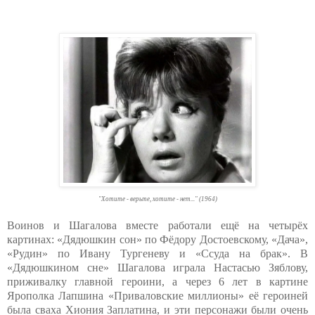
"Хотите - верьте, хотите - нет..." (1964)
Воинов и Шагалова вместе работали ещё на четырёх
картинах: «Дядюшкин сон» по Фёдору Достоевскому, «Дача»,
«Рудин» по Ивану Тургеневу и «Ссуда на брак». В
«Дядюшкином сне» Шагалова играла Настасью Зяблову,
приживалку главной героини, а через 6 лет в картине
Ярополка Лапшина «Приваловские миллионы» её героиней
была сваха Хиония Заплатина, и эти персонажи были очень