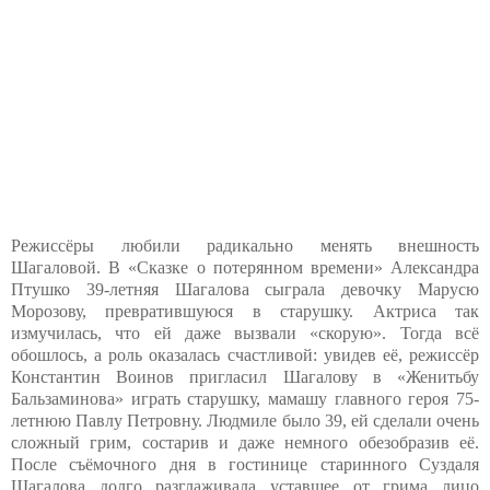
Режиссёры любили радикально менять внешность
Шагаловой. В «Сказке о потерянном времени» Александра
Птушко 39-летняя Шагалова сыграла девочку Марусю
Морозову, превратившуюся в старушку. Актриса так
измучилась, что ей даже вызвали «скорую». Тогда всё
обошлось, а роль оказалась счастливой: увидев её, режиссёр
Константин Воинов пригласил Шагалову в «Женитьбу
Бальзаминова» играть старушку, мамашу главного героя 75-
летнюю Павлу Петровну. Людмиле было 39, ей сделали очень
сложный грим, состарив и даже немного обезобразив её.
После съёмочного дня в гостинице старинного Суздаля
Шагалова долго разглаживала уставшее от грима лицо