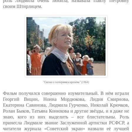
роль Людмила очень любила, называла Павлу Петровну
своим Штирлицем.
"Сказка о потерянном времени" (1964)
Фильм получился совершенно изумительный. В нём играли
Георгий Вицин, Нонна Мордюкова, Лидия Смирнова,
Екатерина Савинова, Людмила Гурченко, Николай Крючков,
Ролан Быков, Татьяна Конюхова и другие звёзды, и я даже не
знаю, кого из них выделить – все блистательны. Роль
принесла Людмиле звание Заслуженной артистки РСФСР, а
читатели журнала «Советский экран» назвали её лучшей