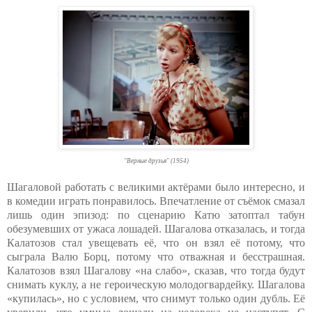
"Верные друзья" (1954)
Шагаловой работать с великими актёрами было интересно, и
в комедии играть понравилось. Впечатление от съёмок смазал
лишь один эпизод: по сценарию Катю затоптал табун
обезумевших от ужаса лошадей. Шагалова отказалась, и тогда
Калатозов стал увещевать её, что он взял её потому, что
сыграла Валю Борц, потому что отважная и бесстрашная.
Калатозов взял Шагалову «на слабо», сказав, что тогда будут
снимать куклу, а не героическую молодогвардейку. Шагалова
«купилась», но с условием, что снимут только один дубль. Её