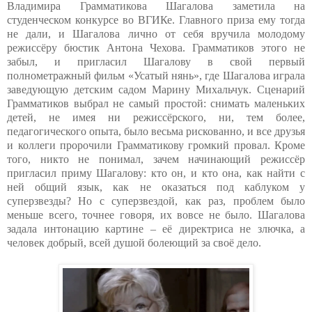
Владимира Грамматикова Шагалова заметила на
студенческом конкурсе во ВГИКе. Главного приза ему тогда
не дали, и Шагалова лично от себя вручила молодому
режиссёру бюстик Антона Чехова. Грамматиков этого не
забыл, и пригласил Шагалову в свой первый
полнометражный фильм «Усатый нянь», где Шагалова играла
заведующую детским садом Марину Михальчук. Сценарий
Грамматиков выбрал не самый простой: снимать маленьких
детей, не имея ни режиссёрского, ни, тем более,
педагогического опыта, было весьма рискованно, и все друзья
и коллеги пророчили Грамматикову громкий провал. Кроме
того, никто не понимал, зачем начинающий режиссёр
пригласил приму Шагалову: кто он, и кто она, как найти с
ней общий язык, как не оказаться под каблуком у
суперзвезды? Но с суперзвездой, как раз, проблем было
меньше всего, точнее говоря, их вовсе не было. Шагалова
задала интонацию картине – её директриса не злючка, а
человек добрый, всей душой болеющий за своё дело.