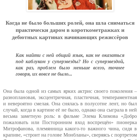
Когда не было больших ролей, она шла сниматься
практически даром в короткометражках и
дебютных картинах начинающих режиссёров
Как найти с ней общий язык, как не оказаться
под каблуком у суперзвезды? Но с суперзвездой,
как раз, проблем было меньше всего, точнее
говоря, их вовсе не было...
Она была одной из самых ярких актрис своего поколения –
разноплановая, эксцентричная, пластичная, темпераментная
и невероятно смелая. Она снялась в полусотне лент, но был
случай, когда в картине её не было, однако она сыграла в ней
весьма заметную роль: в фильме Элема Климова «Добро
пожаловать или Посторонним вход воспрещён» пионерка
Митрофанова, племянница какого-то важного чина, сидя в
крапиве, «строит на голове Монбланы», сверяясь с портретом