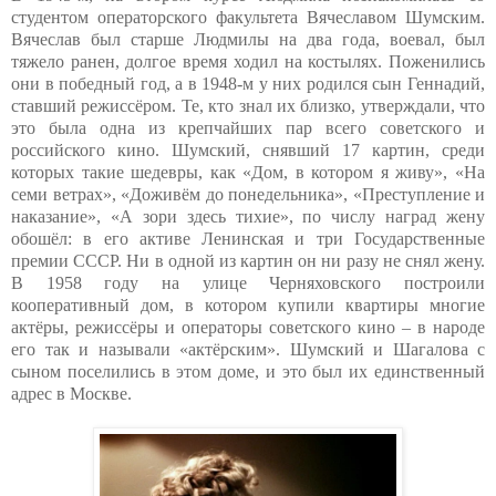
студентом операторского факультета Вячеславом Шумским.
Вячеслав был старше Людмилы на два года, воевал, был
тяжело ранен, долгое время ходил на костылях. Поженились
они в победный год, а в 1948-м у них родился сын Геннадий,
ставший режиссёром. Те, кто знал их близко, утверждали, что
это была одна из крепчайших пар всего советского и
российского кино. Шумский, снявший 17 картин, среди
которых такие шедевры, как «Дом, в котором я живу», «На
семи ветрах», «Доживём до понедельника», «Преступление и
наказание», «А зори здесь тихие», по числу наград жену
обошёл: в его активе Ленинская и три Государственные
премии СССР. Ни в одной из картин он ни разу не снял жену.
В 1958 году на улице Черняховского построили
кооперативный дом, в котором купили квартиры многие
актёры, режиссёры и операторы советского кино – в народе
его так и называли «актёрским». Шумский и Шагалова с
сыном поселились в этом доме, и это был их единственный
адрес в Москве.