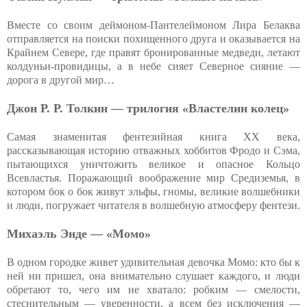
Вместе со своим деймоном-Пантелеймоном Лира Белаква
отправляется на поиски похищенного друга и оказывается на
Крайнем Севере, где правят бронированные медведи, летают
колдуньи-провидицы, а в небе сияет Северное сияние —
дорога в другой мир…
Джон Р. Р. Толкин — трилогия «Властелин колец»
Самая знаменитая фентезийная книга XX века,
рассказывающая историю отважных хоббитов Фродо и Сэма,
пытающихся уничтожить великое и опасное Кольцо
Всевластья. Поражающий воображение мир Средиземья, в
котором бок о бок живут эльфы, гномы, великие волшебники
и люди, погружает читателя в волшебную атмосферу фентези.
Михаэль Энде — «Момо»
В одном городке живет удивительная девочка Момо: кто бы к
ней ни пришел, она внимательно слушает каждого, и люди
обретают то, чего им не хватало: робким — смелости,
стеснительным — уверенности, а всем без исключения —