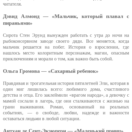
читателя.
Дэвид Алмонд — «Мальчик, который плавал с
пираньями»
Сирота Стен Эрунд вынужден работать с утра до ночи на
рыбоконсервном заводе своего дяди. Все меняется, когда
мальчик решается на побег. История о взрослении, где
нашлось место колоритным персонажам, магии, опасным
приключениям и морали о том, как важно быть собой.
Ольга Громова — «Сахарный ребенок»
Правдивая и трогательная история пятилетней Эли, которая в
один миг лишилась всего: любимого дома, счастливого
детства и отца. Его заклеймили «врагом народа», а девочку с
мамой сослали в лагерь, где они сталкиваются с жизнью на
грани выживания. Роман, основанный на реальных
событиях, — о свободе, любви, надежде и важности
оставаться людьми в любой ситуации.
Антуан де Сент-Экзюпери — «Маленький принц»