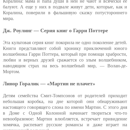
Коралина: мама и папа души в ней не чают и всячески ее
балуют. А еще у них в подвале живут дети, которые, как и
Коралина, поверили в фальшивую сказку потустороннего
мира.
Дж. Роулинг — Серия книг о Гарри Поттере
Эта культовая серия книг покорила не одно поколение детей.
Книги представляют собой хронику приключений юного
волшебника Гарри Поттера, который при помощи храбрости,
любви и верных друзей сражается со злым волшебником,
наводящим страх на весь волшебный мир, — Волан-де-
Мортом.
Линор Горалик — «Мартин не плачет»
Детям семейства Смит-Томпсонов от родителей приходит
небольшая коробка, на дне которой они обнаруживают
настоящего говорящего слона по имени Мартин. С этого дня
в Доме с Одной Колонной начинает твориться что-то
невообразимое: Мартин влюбляется, встречает привидение
хомячка, распевает русские романсы и даже играет на