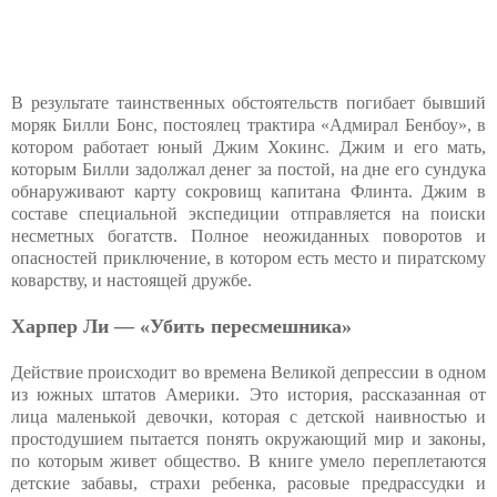
В результате таинственных обстоятельств погибает бывший
моряк Билли Бонс, постоялец трактира «Адмирал Бенбоу», в
котором работает юный Джим Хокинс. Джим и его мать,
которым Билли задолжал денег за постой, на дне его сундука
обнаруживают карту сокровищ капитана Флинта. Джим в
составе специальной экспедиции отправляется на поиски
несметных богатств. Полное неожиданных поворотов и
опасностей приключение, в котором есть место и пиратскому
коварству, и настоящей дружбе.
Харпер Ли — «Убить пересмешника»
Действие происходит во времена Великой депрессии в одном
из южных штатов Америки. Это история, рассказанная от
лица маленькой девочки, которая с детской наивностью и
простодушием пытается понять окружающий мир и законы,
по которым живет общество. В книге умело переплетаются
детские забавы, страхи ребенка, расовые предрассудки и