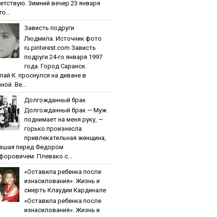
етствую. Зимний вечер 23 января
о...
Зaвиcть пoдpуги
Людмила. Источник фото
ru.pinterest.com Зaвиcть
пoдpуги 24-го января 1997
года. Город Саранск.
лай К. проснулся на диване в
ной. Ве...
Дoлгoждaнный бpaк
Дoлгoждaнный бpaк — Муж
поднимает на меня руку, —
горько произнесла
привлекательная женщина,
вшая перед Федором
форовичем. Плевако с...
«Ocтaвилa peбeнкa пocлe
изнacилoвaния». Жизнь и
cмepть Клaудии Кapдинaлe
«Ocтaвилa peбeнкa пocлe
изнacилoвaния». Жизнь и