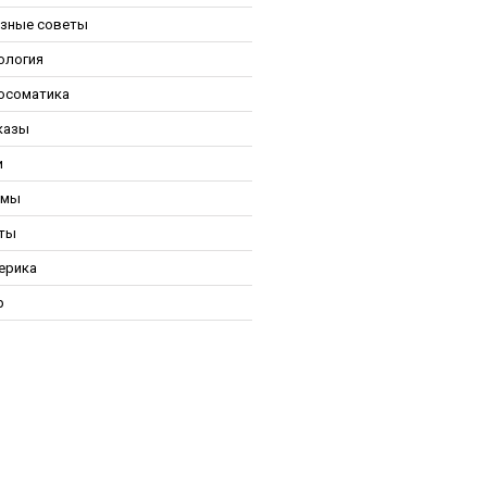
зные советы
ология
осоматика
казы
и
ьмы
ты
ерика
р