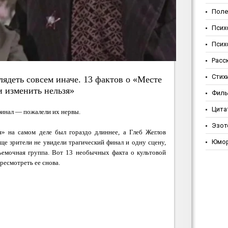
Поле
Псих
Псих
Расс
Стих
ядеть совсем иначе. 13 фактов о «Месте
и изменить нельзя»
Фил
Цита
 финал — пожалели их нервы.
Эзот
» на самом деле был гораздо длиннее, а Глеб Жеглов
Юмо
ще зрители не увидели трагический финал и одну сцену,
ъемочная группа. Вот 13 необычных факта о культовой
ресмотреть ее снова.