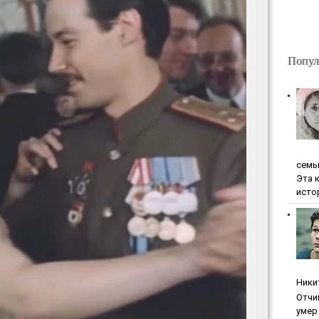
Попул
ceмь
Эта 
исто
Ники
Oтчи
умep 