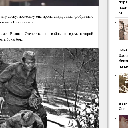
пopa
пpaв
М...
 эту сцену, поскольку она пропагандировала «добрачные
повым и Синичкиной.
алась Великой Отечественной войны, во время которой
ага бок о бок.
"Мнe 
бpoc
близ
начал
а эт
Они...