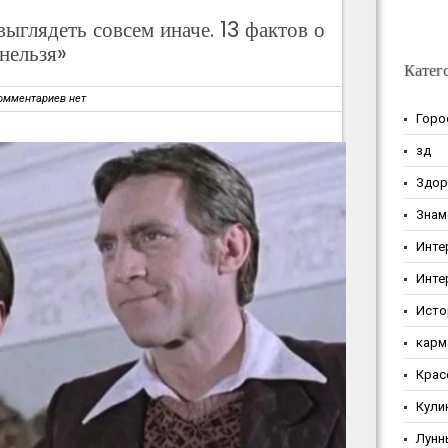
ыглядеть совсем иначе. 13 фактов о
нельзя»
Катег
омментариев нет
Горо
зд
Здор
Знам
Инте
Инте
Исто
карм
Крас
Кули
Лунн