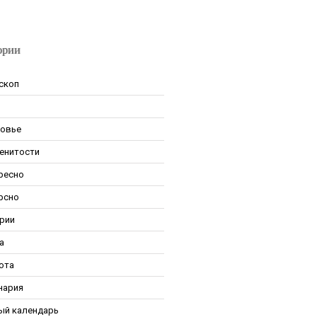
ории
скоп
овье
енитости
ресно
рсно
рии
а
ота
нария
ый календарь