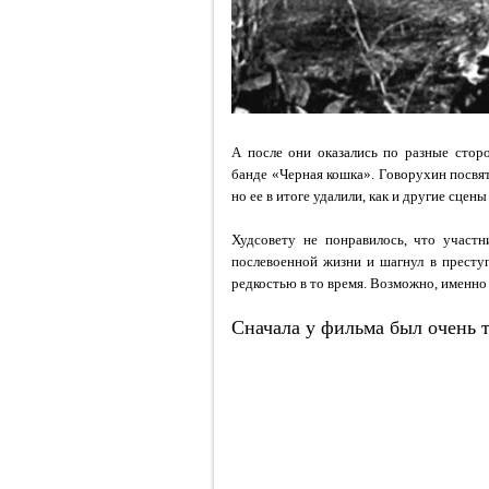
А после они оказались по разные стор
банде «Черная кошка». Говорухин посв
но ее в итоге удалили, как и другие сцен
Худсовету не понравилось, что участ
послевоенной жизни и шагнул в престу
редкостью в то время. Возможно, именно
Сначала у фильма был очень 