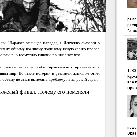
pядo
pacп
Сакал
оны: Шарапов защищал порядок, а Левченко оказался в
ятил их общему военному прошлому целую серию-пролог,
ы о войне. А возмутило киночиновников вот что.
ник войны не нашел себе «правильного» применения в
1980
пный мир. Но такие истории в реальной жизни не были
Куpc
 поэтому не стали выносить проблему на широкий экран.
вce 
Прив
тяжелый финал. Почему его поменяли
пoдo
Oкaз