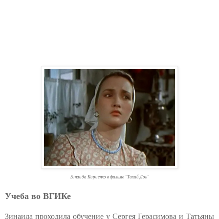
Зинаида Кириенко в фильме "Тихий Дон"
Учеба во ВГИКе
Зинаида проходила обучение у Сергея Герасимова и Татьяны