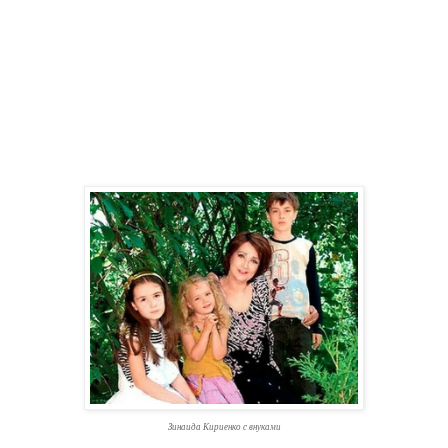
Зинаида Кириенко с внуками