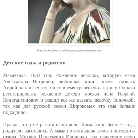
Зинаида Кириенко в узбекском национальном платье
Детские годы и родители
Махачкала, 1933 год. Рождение девочки, которую мама
Александра Петровна, любившая кино, хотела назвать
Аидой, как известную в то время греческую актрису. Однако
регистрировать рождение дочери поехал папа Георгий
Константинович и решил все же назвать девочку Зиночкой,
так как для русской семьи Широковых это имя больше
подходило.
Правда, отец не растил свою дочь. Когда Зине было 3 года,
родители расстались. А мама потом вышла замуж повторно –
отчим, Михаил Игнатьевич Кириенко, дал падчерице свою