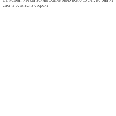
На момент начала войны Элине было всего 13 лет, но она не
смогла остаться в стороне.