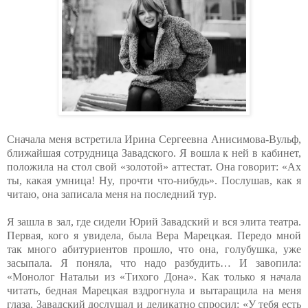
Сначала меня встретила Ирина Сергеевна Анисимова-Вульф,
ближайшая сотрудница Завадского. Я вошла к ней в кабинет,
положила на стол свой «золотой» аттестат. Она говорит: «Ax
ты, какая умница! Hy, прочти что-нибудь». Послушав, как я
читаю, она записала меня на последний тур.
Я зашла в зал, где сидели Юрий Завадский и вся элита театра.
Первая, кого я увидела, была Вера Марецкая. Передо мной
так много абитуриентов прошло, что она, голубушка, уже
засыпала. Я поняла, что надо разбудить… И завопила:
«Монолог Натальи из «Тихого Дона». Как только я начала
читать, бедная Марецкая вздрогнула и вытаращила на меня
глаза. Завадский дослушал и деликатно спросил: «У тебя есть