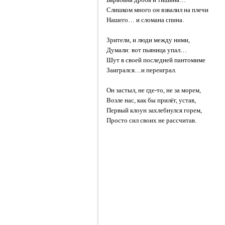
Слишком много он взвалил на плечи
Нашего… и сломана спина.
Зрители, и люди между ними,
Думали: вот пьяница упал…
Шут в своей последней пантомиме
Заигрался…и переиграл.
Он застыл, не где-то, не за морем,
Возле нас, как бы прилёг, устав,
Первый клоун захлебнулся горем,
Просто сил своих не рассчитав.