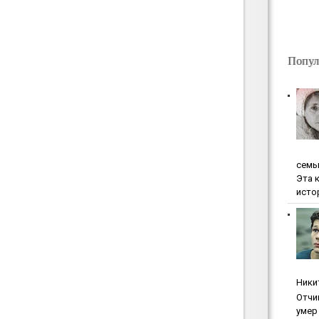
Попул
ceмь
Эта 
исто
Ники
Oтчи
умep 