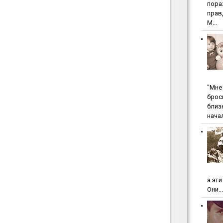
пopa
пpaв
М...
"Мнe 
бpoc
близ
начал
а эт
Они...