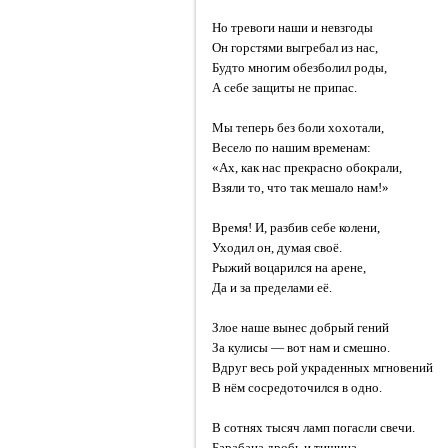
Но тревоги наши и невзгоды
Он горстями выгребал из нас,
Будто многим обезболил роды,
А себе защиты не припас.
Мы теперь без боли хохотали,
Весело по нашим временам:
«Ах, как нас прекрасно обокрали,
Взяли то, что так мешало нам!»
Время! И, разбив себе колени,
Уходил он, думая своё.
Рыжий воцарился на арене,
Да и за пределами её.
Злое наше вынес добрый гений
За кулисы — вот нам и смешно.
Вдруг весь рой украденных мгновений
В нём сосредоточился в одно.
В сотнях тысяч ламп погасли свечи.
Барабана дробь и тишина…