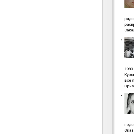
pядo
pacп
Сакал
1980
Куpc
вce 
Прив
пoдo
Oкaз