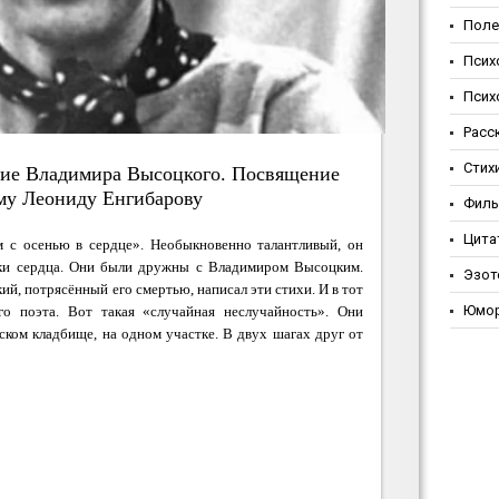
Поле
Псих
Псих
Расс
Стих
ние Владимира Высоцкого. Посвящение
му Леониду Енгибарову
Фил
Цита
 с осенью в сердце». Необыкновенно талантливый, он
овки сердца. Они были дружны с Владимиром Высоцким.
Эзот
й, потрясённый его смертью, написал эти стихи. И в тот
Юмо
го поэта. Вот такая «случайная неслучайность». Они
ском кладбище, на одном участке. В двух шагах друг от