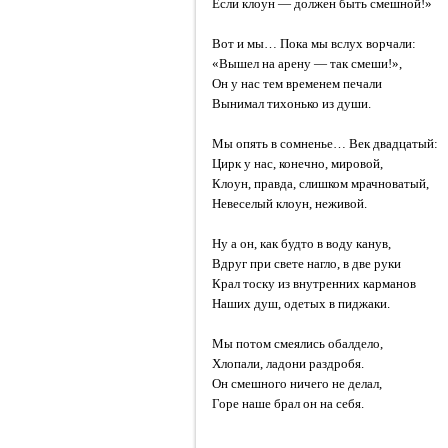
Если клоун — должен быть смешной!»
Вот и мы… Пока мы вслух ворчали:
«Вышел на арену — так смеши!»,
Он у нас тем временем печали
Вынимал тихонько из души.
Мы опять в сомненье… Век двадцатый:
Цирк у нас, конечно, мировой,
Клоун, правда, слишком мрачноватый,
Невеселый клоун, неживой.
Ну а он, как будто в воду канув,
Вдруг при свете нагло, в две руки
Крал тоску из внутренних карманов
Наших душ, одетых в пиджаки.
Мы потом смеялись обалдело,
Хлопали, ладони раздробя.
Он смешного ничего не делал,
Горе наше брал он на себя.