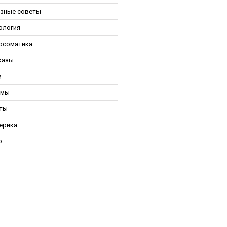
зные советы
ология
осоматика
казы
и
ьмы
ты
ерика
р