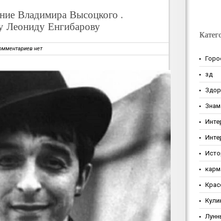
ение Владимира Высоцкого .
у Леониду Енгибарову
Катег
омментариев нет
Горо
зд
Здор
Знам
Инте
Инте
Исто
карм
Крас
Кули
Лунн