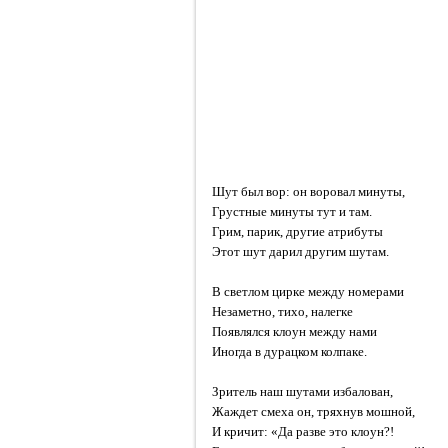
Шут был вор: он воровал минуты,
Грустные минуты тут и там.
Грим, парик, другие атрибуты
Этот шут дарил другим шутам.
В светлом цирке между номерами
Незаметно, тихо, налегке
Появлялся клоун между нами
Иногда в дурацком колпаке.
Зритель наш шутами избалован,
Жаждет смеха он, тряхнув мошной,
И кричит: «Да разве это клоун?!