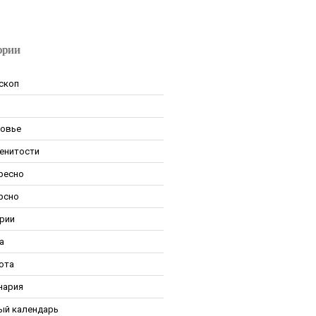
ории
скоп
овье
енитости
ресно
рсно
рии
а
ота
нария
ый календарь