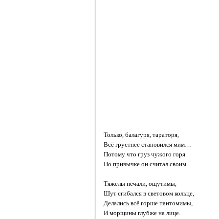
Только, балагуря, тараторя,
Всё грустнее становился мим…
Потому что груз чужого горя
По привычке он считал своим.
Тяжелы печали, ощутимы,
Шут сгибался в световом кольце,
Делались всё горше пантомимы,
И морщины глубже на лице.