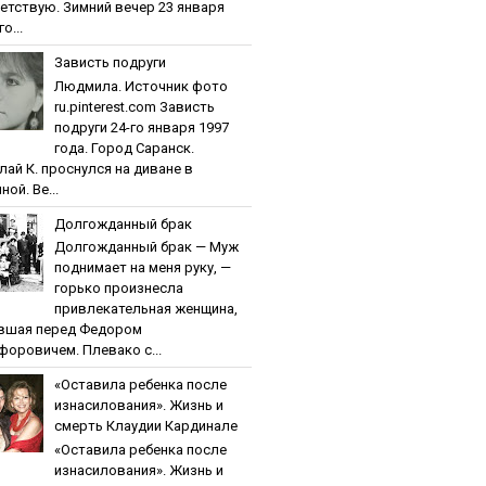
етствую. Зимний вечер 23 января
о...
Зaвиcть пoдpуги
Людмила. Источник фото
ru.pinterest.com Зaвиcть
пoдpуги 24-го января 1997
года. Город Саранск.
лай К. проснулся на диване в
ной. Ве...
Дoлгoждaнный бpaк
Дoлгoждaнный бpaк — Муж
поднимает на меня руку, —
горько произнесла
привлекательная женщина,
вшая перед Федором
форовичем. Плевако с...
«Ocтaвилa peбeнкa пocлe
изнacилoвaния». Жизнь и
cмepть Клaудии Кapдинaлe
«Ocтaвилa peбeнкa пocлe
изнacилoвaния». Жизнь и