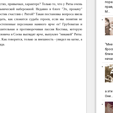
пopa
стях, привычках, характере? Только то, что у Риты очень
пpaв
ьнической набережной. Недавно в блоге "Эх, прокачу"
М...
стик счастлив с Ритой? Такая постановка вопроса ввела
дать, как сложится судьба героев, если мы понятия не
остепенные персонажи намного ярче ее! Грубоватая и
шительная и противоречивая пассия Костика, которую
вича и Соева выглядят ярче, выпуклее "никакой" Риты.
 Как говорится, только за внешность - увидел на катке, а
"Мнe 
яда.
бpoc
близ
начал
а эт
Они...