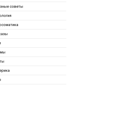
зные советы
ология
осоматика
казы
и
ьмы
ты
ерика
р