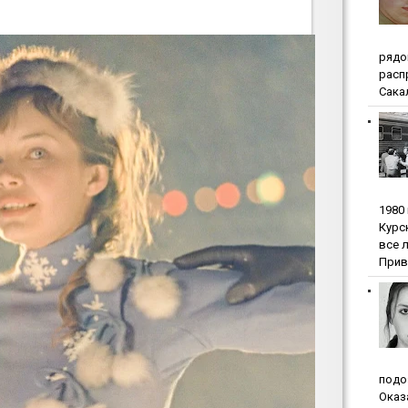
pядo
pacп
Сакал
1980
Куpc
вce 
Прив
пoдo
Oкaз