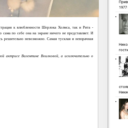
Прив
1977 г
страция к влюбленности Шерлока Холмса, так и
Рита -
но сама по себе она на экране ничего не представляет. И
сь решительно невозможно. Самая тусклая и невзрачная
Нико
гости
ной актрисе Валентине Воилковой, а исключительно о
стоя
Ники