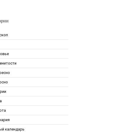
ории
скоп
овье
енитости
ресно
рсно
рии
а
ота
нария
ый календарь