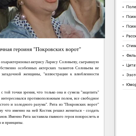
Поле
Псих
Псих
Расс
Стих
ачная героиня "Покровских ворот"
Фил
 охарактеризовал актрису Ларису Соловьеву, сыгравшую
Цита
обственно особенных актерских талантов Соловьева не
ь загадочной женщины,
"иллюстрации к влюбленности
Эзот
Юмо
 той точки зрения, что только она и сумела "зацепить"
е интересовался противоположным полом, все свободное
стого и холодного разума". Рита из "Покровских ворот"
у что именно на ней Костик решил жениться - создать
ов. Именно Рита заставила главного героя повзрослеть и
ы и принципы.