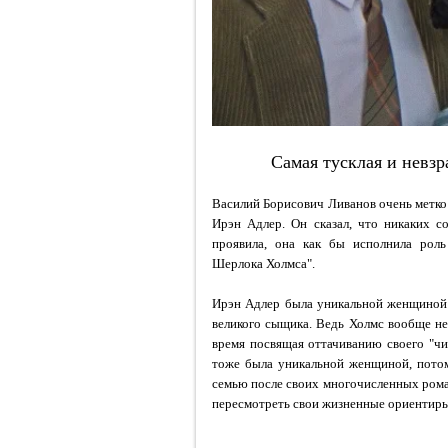
Самая тусклая и невзр
Василий Борисович Ливанов очень метко
Ирэн Адлер. Он сказал, что никаких с
проявила, она как бы исполнила рол
Шерлока Холмса".
Ирэн Адлер была уникальной женщиной с
великого сыщика. Ведь Холмс вообще н
время посвящая оттачиванию своего "чи
тоже была уникальной женщиной, потом
семью после своих многочисленных роман
пересмотреть свои жизненные ориентир