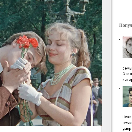
Попул
ceмь
Эта 
исто
Ники
Oтчи
умep 