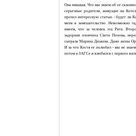
Она никакая. Что мы знаем об ее склонно
серьезные родители, живущие на Котел
прочел интересную статью - будет ли Ко
меня в замешательство. Невозможно га
имеем, что за человек эта Рита. Втор
задорная пловчиха Света Попова, нере
сыграла Марина Дюжева. Даже жены Орло
И за что Костя ее полюбил - мы не знаем.
потом в ЗАГСе и влюбился с первого взгл