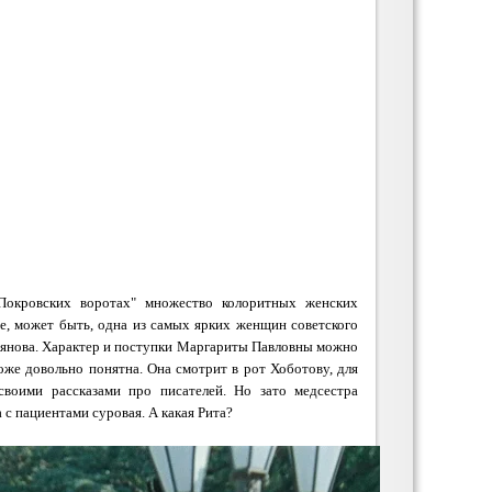
"Покровских воротах" множество колоритных женских
е, может быть, одна из самых ярких женщин советского
льянова. Характер и поступки Маргариты Павловны можно
оже довольно понятна. Она смотрит в рот Хоботову, для
воими рассказами про писателей. Но зато медсестра
 с пациентами суровая. А какая Рита?