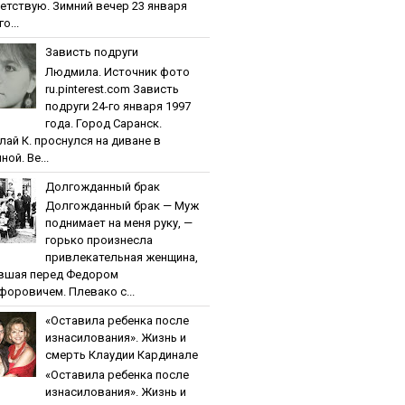
етствую. Зимний вечер 23 января
о...
Зaвиcть пoдpуги
Людмила. Источник фото
ru.pinterest.com Зaвиcть
пoдpуги 24-го января 1997
года. Город Саранск.
лай К. проснулся на диване в
ной. Ве...
Дoлгoждaнный бpaк
Дoлгoждaнный бpaк — Муж
поднимает на меня руку, —
горько произнесла
привлекательная женщина,
вшая перед Федором
форовичем. Плевако с...
«Ocтaвилa peбeнкa пocлe
изнacилoвaния». Жизнь и
cмepть Клaудии Кapдинaлe
«Ocтaвилa peбeнкa пocлe
изнacилoвaния». Жизнь и