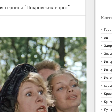
ая героиня "Покровских ворот"
Катег
т
Горо
зд
Здор
Знам
Инте
Инте
Исто
карм
Крас
Кули
Лунн