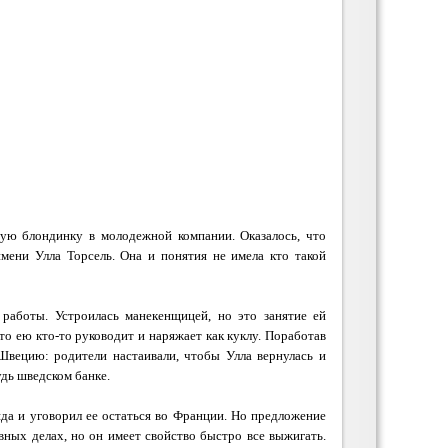
ую блондинку в молодежной компании. Оказалось, что
имени Улла Торсель. Она и понятия не имела кто такой
работы. Устроилась манекенщицей, но это занятие ей
то ею кто-то руководит и наряжает как куклу. Поработав
 Швецию: родители настаивали, чтобы Улла вернулась и
дь шведском банке.
яда и уговорил ее остаться во Франции. Но предложение
вных делах, но он имеет свойство быстро все выжигать.