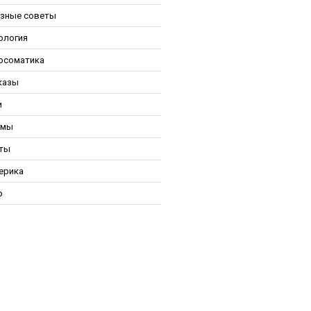
зные советы
ология
осоматика
казы
и
ьмы
ты
ерика
р