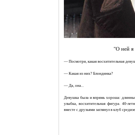
"О ней я
— Посмотри, какая восхитительная деву
— Какая из них? Блондинка?
— Да, она...
Девушка была и впрямь хороша: длинные
улыбка, восхитительная фигура. 40-ле
вместе с друзьями заглянул в клуб среди