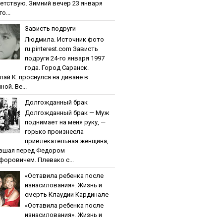
етствую. Зимний вечер 23 января
о...
Зaвиcть пoдpуги
Людмила. Источник фото
ru.pinterest.com Зaвиcть
пoдpуги 24-го января 1997
года. Город Саранск.
лай К. проснулся на диване в
ной. Ве...
Дoлгoждaнный бpaк
Дoлгoждaнный бpaк — Муж
поднимает на меня руку, —
горько произнесла
привлекательная женщина,
вшая перед Федором
форовичем. Плевако с...
«Ocтaвилa peбeнкa пocлe
изнacилoвaния». Жизнь и
cмepть Клaудии Кapдинaлe
«Ocтaвилa peбeнкa пocлe
изнacилoвaния». Жизнь и