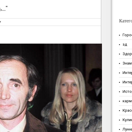
.."
Катег
т
Горо
зд
Здор
Знам
Инте
Инте
Исто
карм
Крас
Кули
Лунн