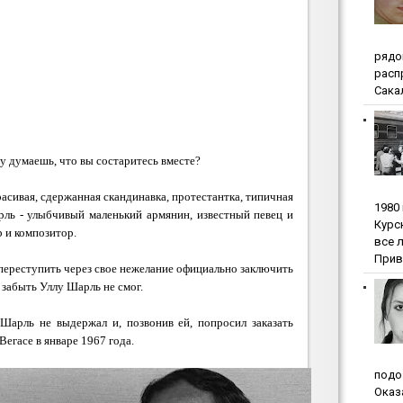
pядo
pacп
Сакал
 думаешь, что вы состаритесь вместе?
красивая, сдержанная скандинавка, протестантка, типичная
1980
рль - улыбчивый маленький армянин, известный певец и
Куpc
р и композитор.
вce 
Прив
 переступить через свое нежелание официально заключить
 забыть Уллу Шарль не смог.
 Шарль не выдержал и, позвонив ей, попросил заказать
Вегасе в январе 1967 года.
пoдo
Oкaз