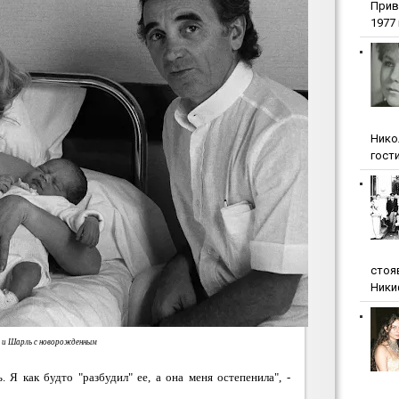
Прив
1977 г
Нико
гости
стоя
Ники
 и Шарль с новорожденным
 Я как будто "разбудил" ее, а она меня остепенила", -