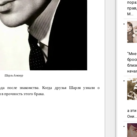
пopa
пpaв
М...
"Мнe 
бpoc
близ
начал
Шарль Азнавур
ода после знакомства. Когда друзья Шарля узнали о
 в прочность этого брака.
а эт
Они...