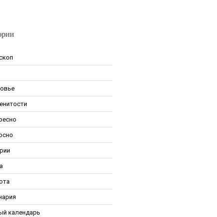
ории
скоп
овье
енитости
ресно
рсно
рии
а
ота
нария
ый календарь