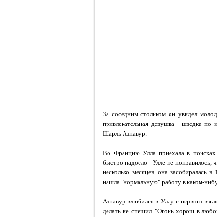
За соседним столиком он увидел молод
привлекательная девушка - шведка по 
Шарль Азнавур.
Во Францию Улла приехала в поисках 
быстро надоело - Улле не понравилось, ч
несколько месяцев, она засобиралась в
нашла "нормальную" работу в каком-нибу
Азнавур влюбился в Уллу с первого взгл
делать не спешил. "Огонь хорош в любо