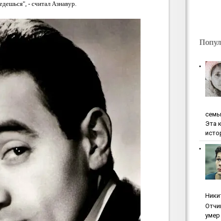
дешься", - считал Азнавур.
Попул
ceмь
Эта 
исто
Ники
Oтчи
умep 