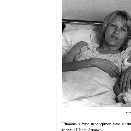
Улла
"Любовь к Улле перевернула мою жизнь.
говорил Шарль Азнавур.