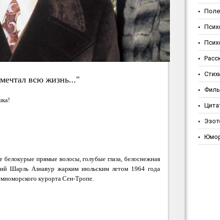
Поле
Псих
Псих
Расс
Стих
 мечтал всю жизнь..."
Фил
шка!
Цита
Эзот
Юмо
 белокурые прямые волосы, голубые глаза, белоснежная
тний Шарль Азнавур жарким июльским летом 1964 года
земноморского курорта Сен-Тропе.