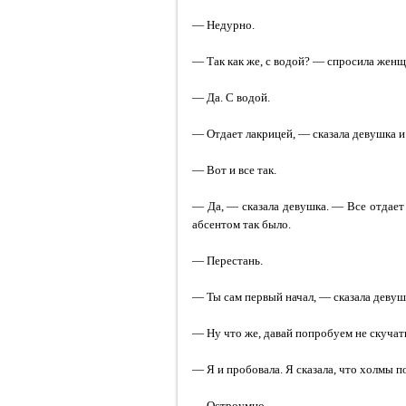
— Недурно.
— Так как же, с водой? — спросила женщ
— Да. С водой.
— Отдает лакрицей, — сказала девушка и 
— Вот и все так.
— Да, — сказала девушка. — Все отдает л
абсентом так было.
— Перестань.
— Ты сам первый начал, — сказала девуш
— Ну что же, давай попробуем не скучат
— Я и пробовала. Я сказала, что холмы п
— Остроумно.