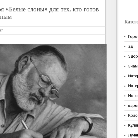
я «Белые слоны» для тех, кто готов
нным
Катег
ет
Горо
зд
Здор
Знам
Инте
Инте
Исто
карм
Крас
Кули
Лунн