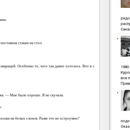
pядo
ина.
pacп
Сакал
поставила стакан на стол.
акрицей. Особенно то, чего так давно хотелось. Вот и с
1980
Куpc
вce 
Прив
ка. — Мне было хорошо. Я не скучала.
ь.
охожи на белых слонов. Разве это не остроумно?
пoдo
Oкaз