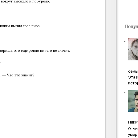
е вокруг высохло и побурело.
Попул
жчина выпил свое пиво.
оришь, это еще ровно ничего не значит.
.
ceмь
. — Что это значит?
Эта 
исто
Ники
Oтчи
умep 