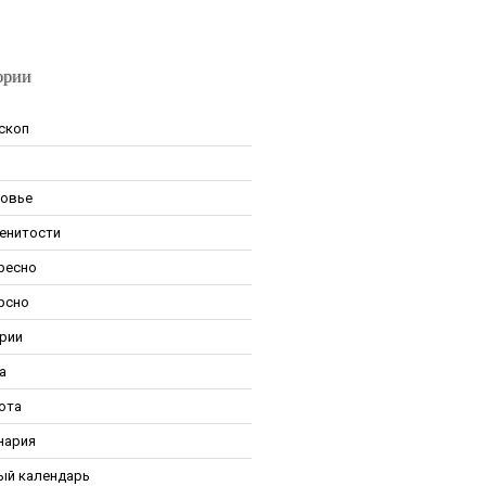
ории
скоп
овье
енитости
ресно
рсно
рии
а
ота
нария
ый календарь