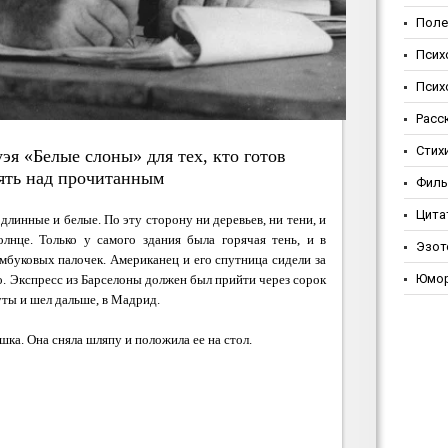
Поле
Псих
Псих
Расс
Стих
эя «Белые слоны» для тех, кто готов
ть над прочитанным
Фил
Цита
линные и белые. По эту сторону ни деревьев, ни тени, и
лнце. Только у самого здания была горячая тень, и в
Эзот
амбуковых палочек. Американец и его спутница сидели за
Юмо
о. Экспресс из Барселоны должен был прийти через сорок
уты и шел дальше, в Мадрид.
ка. Она сняла шляпу и положила ее на стол.