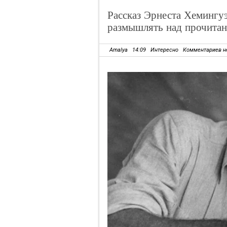
Рассказ Эрнеста Хемингуэ
размышлять над прочита
Amalya
14:09
Интересно
Комментариев н