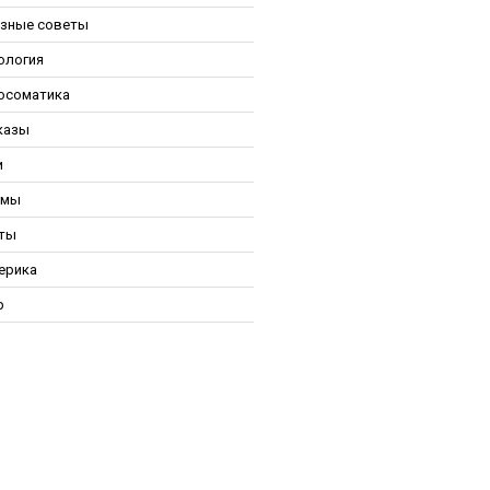
зные советы
ология
осоматика
казы
и
ьмы
ты
ерика
р