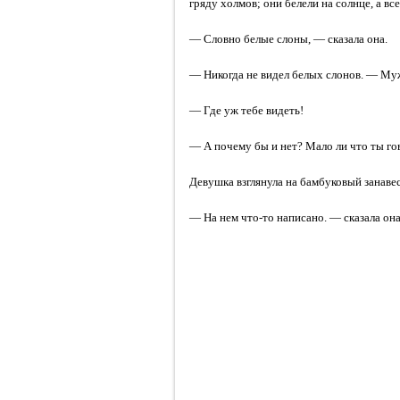
гряду холмов; они белели на солнце, а вс
— Словно белые слоны, — сказала она.
— Никогда не видел белых слонов. — Му
— Где уж тебе видеть!
— А почему бы и нет? Мало ли что ты гов
Девушка взглянула на бамбуковый занавес
— На нем что-то написано. — сказала она