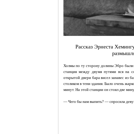
Рассказ Эрнеста Хемингу
размышля
Холмы по ту сторону долины Эбро были д
станция между двумя путями вся на со
открытой двери бара висел занавес из б
столиком в тени здания. Было очень жарк
минут. На этой станции он стоял две мин
— Чего бы нам выпить? — спросила девуш