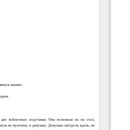
винув занавес.
щина.
две войлочных подставки. Она положила их на стол,
янула на мужчину и девушку. Девушка смотрела вдаль, на