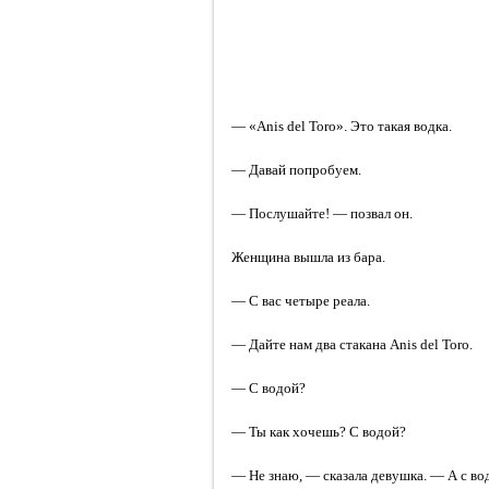
— «Anis del Toro». Это такая водка.
— Давай попробуем.
— Послушайте! — позвал он.
Женщина вышла из бара.
— С вас четыре реала.
— Дайте нам два стакана Anis del Toro.
— С водой?
— Ты как хочешь? С водой?
— Не знаю, — сказала девушка. — А с во