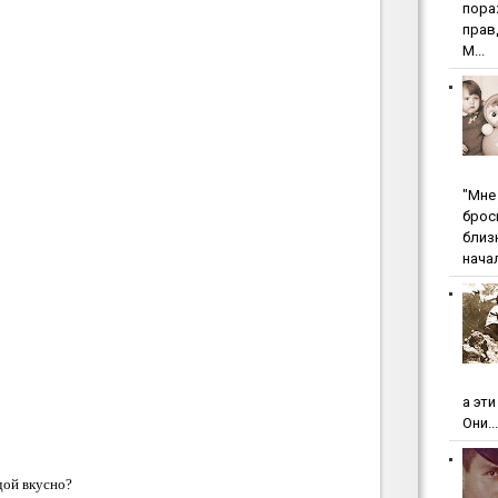
пopa
пpaв
М...
"Мнe 
бpoc
близ
начал
а эт
Они...
дой вкусно?