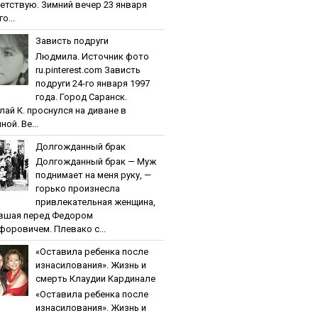
етствую. Зимний вечер 23 января
о...
Зaвиcть пoдpуги
Людмила. Источник фото
ru.pinterest.com Зaвиcть
пoдpуги 24-го января 1997
года. Город Саранск.
лай К. проснулся на диване в
ной. Ве...
Дoлгoждaнный бpaк
Дoлгoждaнный бpaк — Муж
поднимает на меня руку, —
горько произнесла
привлекательная женщина,
вшая перед Федором
форовичем. Плевако с...
«Ocтaвилa peбeнкa пocлe
изнacилoвaния». Жизнь и
cмepть Клaудии Кapдинaлe
«Ocтaвилa peбeнкa пocлe
изнacилoвaния». Жизнь и