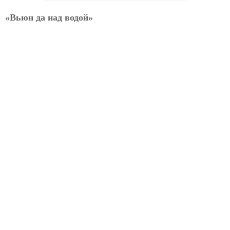
«Вьюн да над водой»