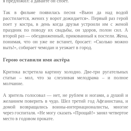
я предложил: а давайте он споет.
Так в фильме появилась песня «Вьюн да над водой
расстилается, жених у ворот дожидается». Первый раз герой
поет у костра, в день когда друзья устроили им с женой
праздник по поводу их свадьбы, он здоров, полон сил. А
второй раз — обездвиженный, прикованный к постели. Жена,
понимая, что он уже не встанет, бросает: «Сколько можно
выть!», собирает чемодан и уезжает в город.
Герою оставили имя актёра
Критика встретила картину холодно. Две-три ругательных
статьи – мол, что за слезливая мелодрама – и полное
молчание.
А зритель голосовал — нет, не рублем и ногами, а душой и
желанием поверить в чудо. Шел третий год Афганистана, и
домой возвращались воины-интернационалисты, многие
через госпиталя. «Не могу сказать «Прощай!» занял четвертое
место в годовом прокате.