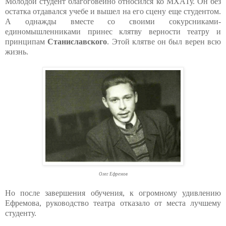
Молодой студент благоговейно относился ко МХАТу. Он без
остатка отдавался учебе и вышел на его сцену еще студентом.
А однажды вместе со своими сокурсниками-
единомышленниками принес клятву верности театру и
принципам
Станиславского
. Этой клятве он был верен всю
жизнь.
Олег Ефремов
Но после завершения обучения, к огромному удивлению
Ефремова, руководство театра отказало от места лучшему
студенту.