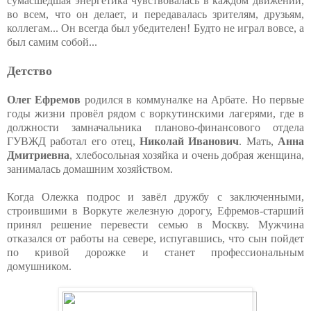
сумасшедшая энергетика чувствовалась в каждом движении,
во всем, что он делает, и передавалась зрителям, друзьям,
коллегам... Он всегда был убедителен! Будто не играл вовсе, а
был самим собой...
Детство
Олег Ефремов
родился в коммуналке на Арбате. Но первые
годы жизни провёл рядом с воркутинскими лагерями, где в
должности замначальника планово-финансового отдела
ГУВЖД работал его отец,
Николай Иванович
. Мать,
Анна
Дмитриевна
, хлебосольная хозяйка и очень добрая женщина,
занималась домашним хозяйством.
Когда Олежка подрос и завёл дружбу с заключенными,
строившими в Воркуте железную дорогу, Ефремов-старший
принял решение перевести семью в Москву. Мужчина
отказался от работы на севере, испугавшись, что сын пойдет
по кривой дорожке и станет профессиональным
домушником.