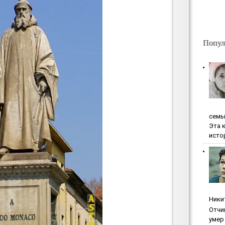
Попул
ceмь
Эта 
исто
Ники
Oтчи
умep 