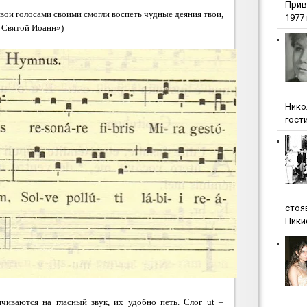
Прив
твои голосами своими смогли воспеть чудные деяния твои,
1977 г
, Святой Иоанн»)
Нико
гости
стоя
Ники
нчиваются на гласный звук, их удобно петь. Слог ut –