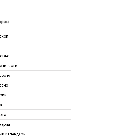
ории
скоп
овье
енитости
ресно
рсно
рии
а
ота
нария
ый календарь