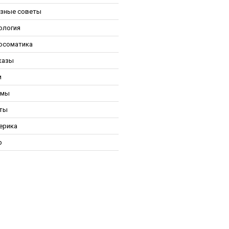
зные советы
ология
осоматика
казы
и
ьмы
ты
ерика
р