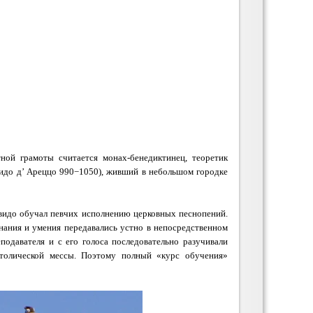
ной грамоты считается монах-бенедиктинец, теоретик
видо д’ Ареццо 990−1050), живший в небольшом городке
видо обучал певчих исполнению церковных песнопений.
знания и умения передавались устно в непосредственном
подавателя и с его голоса последовательно разучивали
толической мессы. Поэтому полный «курс обучения»