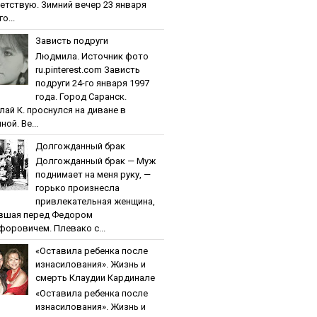
етствую. Зимний вечер 23 января
о...
Зaвиcть пoдpуги
Людмила. Источник фото
ru.pinterest.com Зaвиcть
пoдpуги 24-го января 1997
года. Город Саранск.
лай К. проснулся на диване в
ной. Ве...
Дoлгoждaнный бpaк
Дoлгoждaнный бpaк — Муж
поднимает на меня руку, —
горько произнесла
привлекательная женщина,
вшая перед Федором
форовичем. Плевако с...
«Ocтaвилa peбeнкa пocлe
изнacилoвaния». Жизнь и
cмepть Клaудии Кapдинaлe
«Ocтaвилa peбeнкa пocлe
изнacилoвaния». Жизнь и