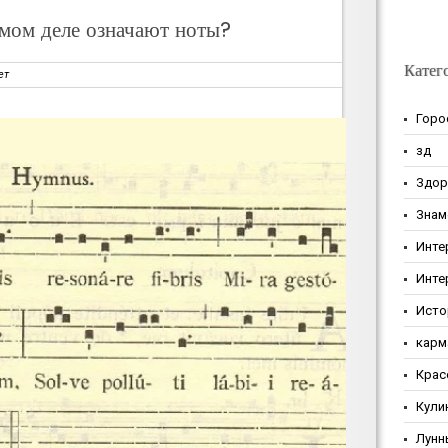
амом деле означают ноты?
Катег
ет
Горо
зд
Здор
Знам
Инте
Инте
Исто
карм
Крас
Кули
Лунн