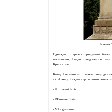
Памятник Гв
Однажды, стараясь придумать более 
песнопения, Гвидо придумал систему
Крестителю:
Каждой из семи нот октавы Гвидо дал назва
св. Иоанну. Каждая строка этого гимна 
- UT queant laxis
- REsonare fibris
- MIra gestorum