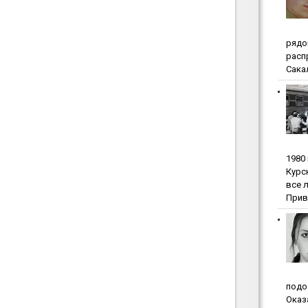
pядo
pacп
Сакал
1980
Куpc
вce 
Прив
пoдo
Oкaз