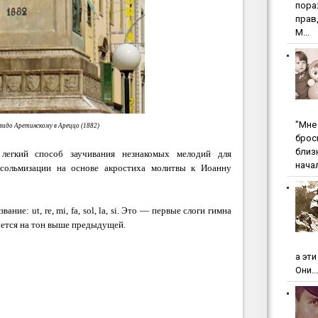
пopa
пpaв
М...
"Мнe 
идо Аретинскому в Ареццо (1882)
бpoc
близ
легкий способ заучивания незнакомых мелодий для
начал
 сольмизации на основе акростиха молитвы к Иоанну
ние: ut, re, mi, fa, sol, la, si. Это — первые слоги гимна
поется на тон выше предыдущей.
а эт
Они...