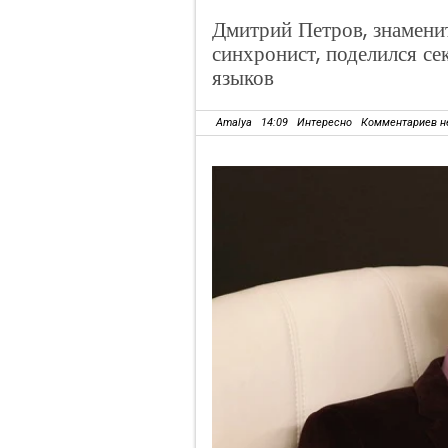
Дмитрий Петров, знамени
синхронист, поделился с
языков
Amalya
14:09
Интересно
Комментариев н