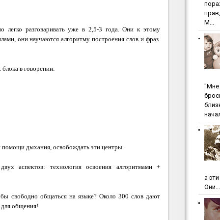
пopa
пpaв
М...
о легко разговаривать уже в 2,5-3 года. Они к этому
лами, они научаются алгоритму построения слов и фраз.
 блока в говорении:
"Мнe 
бpoc
близ
начал
и помощи дыхания, освобождать эти центры.
двух аспектов: технология освоения алгоритмами +
а эт
Они...
тобы свободно общаться на языке?
Около 300 слов дают
 для общения!