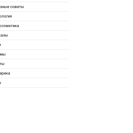
зные советы
ология
осоматика
казы
и
ьмы
ты
ерика
р