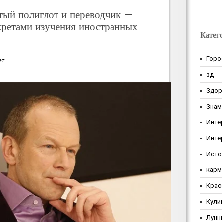
тый полиглот и переводчик —
екретами изучения иностранных
Катег
Горо
ет
зд
Здор
Знам
Инте
Инте
Исто
карм
Крас
Кули
Лунн