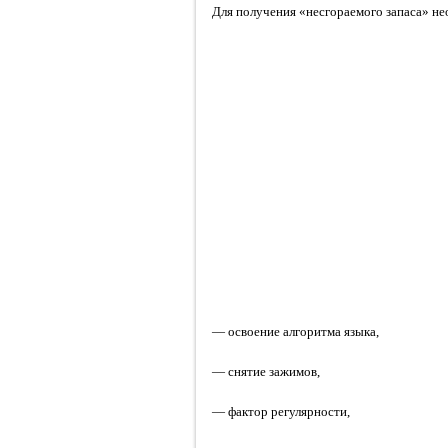
Для получения «несгораемого запаса» н
— освоение алгоритма языка,
— снятие зажимов,
— фактор регулярности,