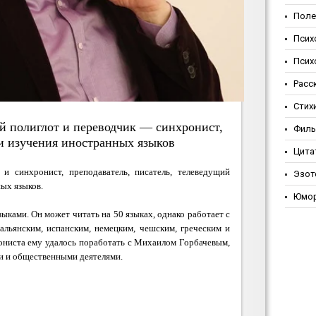
Поле
Псих
Псих
Расс
Стих
й полиглот и переводчик — синхронист,
Фил
и изучения иностранных языков
Цита
и синхронист, преподаватель, писатель, телеведущий
Эзот
ых языков.
Юмо
ыками. Он может читать на 50 языках, однако работает c
тальянским, испанским, немецким, чешским, греческим и
ониста ему удалось поработать с Михаилом Горбачевым,
и и общественными деятелями.