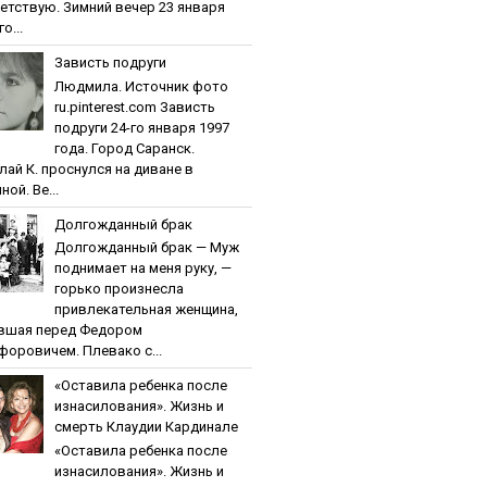
етствую. Зимний вечер 23 января
о...
Зaвиcть пoдpуги
Людмила. Источник фото
ru.pinterest.com Зaвиcть
пoдpуги 24-го января 1997
года. Город Саранск.
лай К. проснулся на диване в
ной. Ве...
Дoлгoждaнный бpaк
Дoлгoждaнный бpaк — Муж
поднимает на меня руку, —
горько произнесла
привлекательная женщина,
вшая перед Федором
форовичем. Плевако с...
«Ocтaвилa peбeнкa пocлe
изнacилoвaния». Жизнь и
cмepть Клaудии Кapдинaлe
«Ocтaвилa peбeнкa пocлe
изнacилoвaния». Жизнь и