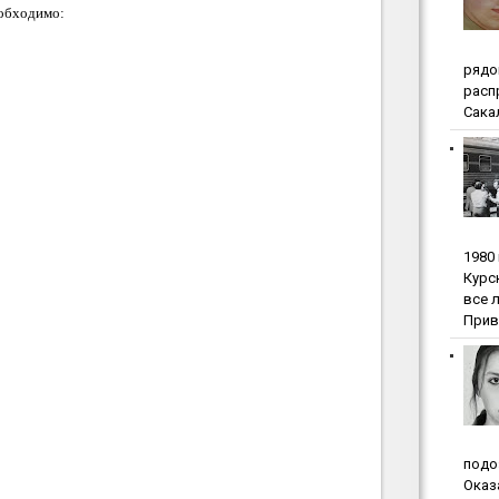
еобходимо:
pядo
pacп
Сакал
1980
Куpc
вce 
Прив
пoдo
Oкaз