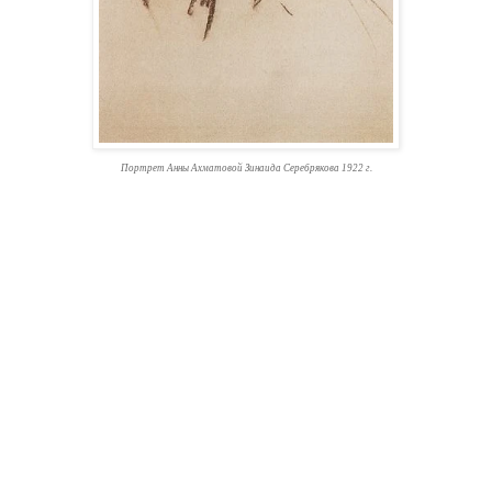
Портрет Анны Ахматовой Зинаида Серебрякова 1922 г.