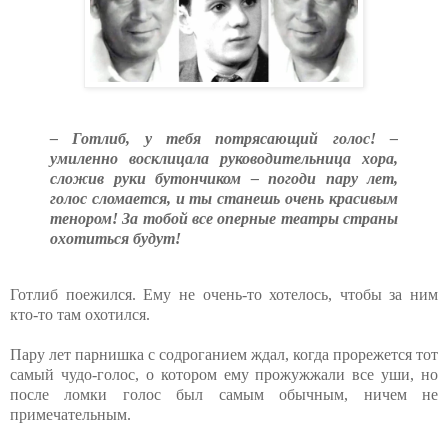
– Готлиб, у тебя потрясающий голос! –
умиленно восклицала руководительница хора,
сложив руки бутончиком – погоди пару лет,
голос сломается, и ты станешь очень красивым
тенором! За тобой все оперные театры страны
охотиться будут!
Готлиб поежился. Ему не очень-то хотелось, чтобы за ним
кто-то там охотился.
Пару лет парнишка с содроганием ждал, когда прорежется тот
самый чудо-голос, о котором ему прожужжали все уши, но
после ломки голос был самым обычным, ничем не
примечательным.