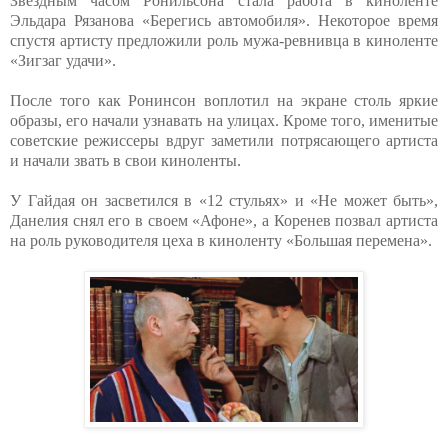
Звездным часом Ронильсона стала работа в киноленте
Эльдара Рязанова «Берегись автомобиля». Некоторое время
спустя артисту предложили роль мужа-ревнивца в киноленте
«Зигзаг удачи».
После того как Ронинсон воплотил на экране столь яркие
образы, его начали узнавать на улицах. Кроме того, именитые
советские режиссеры вдруг заметили потрясающего артиста
и начали звать в свои киноленты.
У Гайдая он засветился в «12 стульях» и «Не может быть»,
Данелия снял его в своем «Афоне», а Коренев позвал артиста
на роль руководителя цеха в киноленту «Большая перемена».